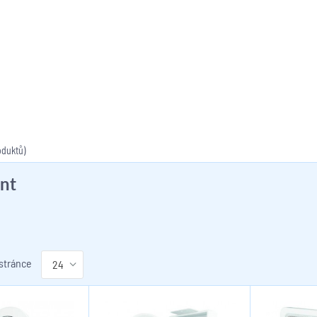
oduktů)
nt
 stránce