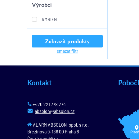
Výrobci
AMBIENT
Zobrazit produkty
smazat filtr
Kontakt
Poboč
+420 221 778 274
absolon@absolon.cz
ALARM ABSOLON, spol. s r.o.
Březinova 9,
186 00
Praha 8
Česká republika