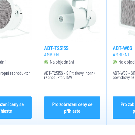
ABT-T2515S
ABT-W6S
AMBIENT
AMBIENT
ání
Na objednání
Na objed
tropní reproduktor
ABT-T2515S - SIP tlakový (horn)
ABT-W6S - SI
reproduktor, 15W
povrchový re
azení ceny se
Pro zobrazení ceny se
Pro zob
ihlaste
přihlaste
p