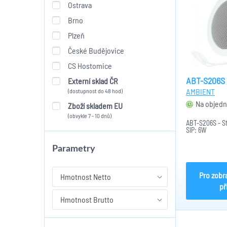
Ostrava
Brno
Plzeň
České Budějovice
CS Hostomice
ABT-S206S
Externí sklad ČR
AMBIENT
(dostupnost do 48 hod)
Na objedn
Zboží skladem EU
(obvykle 7 - 10 dnů)
ABT-S206S - S
SIP: 6W
Parametry
Pro zobr
Hmotnost Netto
př
Hmotnost Brutto