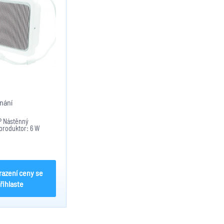
nání
P Nástěnný
produktor: 6 W
razení ceny se
řihlaste