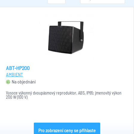
ABT-HP200
AMBIENT
Na objednání
Vysoce výkonný dvoupásmový reproduktor, ABS, IP65; jmenovitý výkon
200 W (100 V)
Pro zobrazení ceny se přihlaste