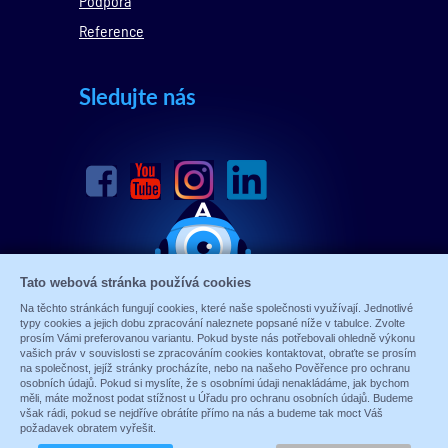
Podpora
Reference
Sledujte nás
Tato webová stránka používá cookies
Na těchto stránkách fungují cookies, které naše společnosti využívají. Jednotlivé
typy cookies a jejich dobu zpracování naleznete popsané níže v tabulce. Zvolte
prosím Vámi preferovanou variantu. Pokud byste nás potřebovali ohledně výkonu
vašich práv v souvislosti se zpracováním cookies kontaktovat, obraťte se prosím
na společnost, jejíž stránky procházíte, nebo na našeho Pověřence pro ochranu
osobních údajů. Pokud si myslíte, že s osobními údaji nenakládáme, jak bychom
měli, máte možnost podat stížnost u Úřadu pro ochranu osobních údajů. Budeme
© 1989 - 2026 ALARM ABSOLON, spol. s.r.o.
však rádi, pokud se nejdříve obrátíte přímo na nás a budeme tak moct Váš
Sun-shop
-
tvorba eshopů
požadavek obratem vyřešit.