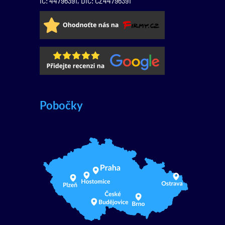
IČ: 44796391, DIČ: CZ44796391
Pobočky