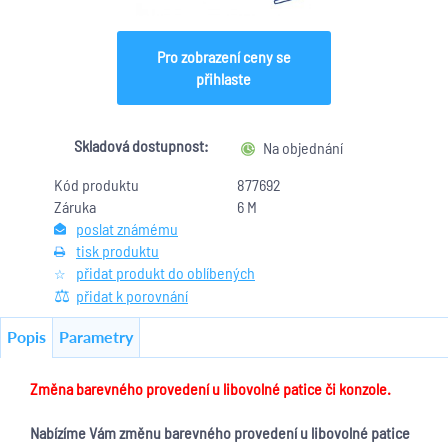
Pro zobrazení ceny se
přihlaste
Skladová dostupnost:
Na objednání
Kód produktu
877692
Záruka
6 M
poslat známému
tisk produktu
přidat produkt do oblíbených
přidat k porovnání
Popis
Parametry
Změna barevného provedení u libovolné patice či konzole.
Nabízíme Vám změnu barevného provedení u libovolné patice