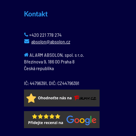
Kontakt
+420 221 778 274
absolon@absolon.cz
ALARM ABSOLON, spol. s r.o.
Březinova 9,
186 00
Praha 8
Česká republika
IČ: 44796391, DIČ: CZ44796391