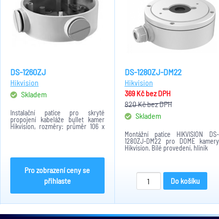
DS-1260ZJ
DS-1280ZJ-DM22
Hikvision
Hikvision
369 Kč
bez DPH
Skladem
820 Kč
bez DPH
Instalační patice pro skryté
Skladem
propojení kabeláže bullet kamer
Hikvision, rozměry: průměr 106 x
výška 36mm
Montážní patice HIKVISION DS-
1280ZJ-DM22 pro DOME kamery
Hikvision. Bílé provedení, hliník
Pro zobrazení ceny se
přihlaste
Do košíku