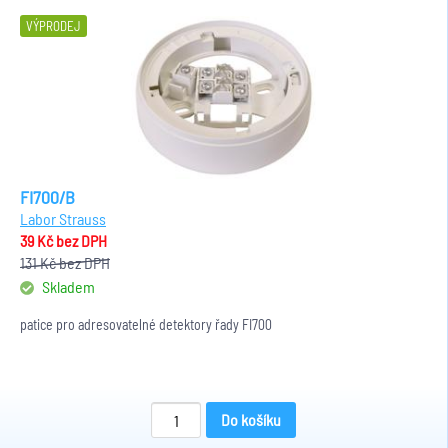
VÝPRODEJ
FI700/B
Labor Strauss
39 Kč
bez DPH
131 Kč
bez DPH
Skladem
patice pro adresovatelné detektory řady FI700
Do košíku