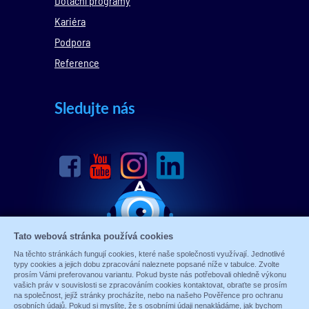
Dotační programy
Kariéra
Podpora
Reference
Sledujte nás
Tato webová stránka používá cookies
Na těchto stránkách fungují cookies, které naše společnosti využívají. Jednotlivé
typy cookies a jejich dobu zpracování naleznete popsané níže v tabulce. Zvolte
prosím Vámi preferovanou variantu. Pokud byste nás potřebovali ohledně výkonu
vašich práv v souvislosti se zpracováním cookies kontaktovat, obraťte se prosím
na společnost, jejíž stránky procházíte, nebo na našeho Pověřence pro ochranu
osobních údajů. Pokud si myslíte, že s osobními údaji nenakládáme, jak bychom