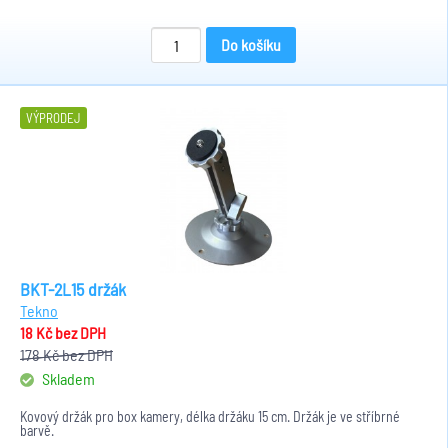
Do košíku
VÝPRODEJ
BKT-2L15 držák
Tekno
18 Kč
bez DPH
178 Kč
bez DPH
Skladem
Kovový držák pro box kamery, délka držáku 15 cm. Držák je ve stříbrné
barvě.