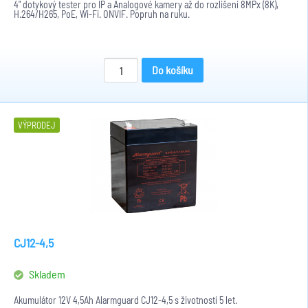
4" dotykový tester pro IP a Analogové kamery až do rozlišení 8MPx (8K),
H.264/H265, PoE, Wi-Fi. ONVIF. Popruh na ruku.
Do košíku
VÝPRODEJ
CJ12-4,5
Skladem
Akumulátor 12V 4,5Ah Alarmguard CJ12-4,5 s životností 5 let.