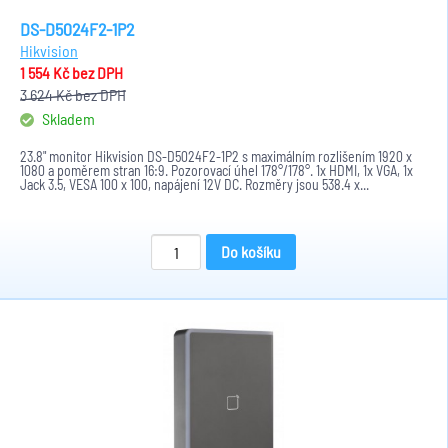
DS-D5024F2-1P2
Hikvision
1 554 Kč
bez DPH
3 624 Kč
bez DPH
Skladem
23.8" monitor Hikvision DS-D5024F2-1P2 s maximálním rozlišením 1920 x
1080 a poměrem stran 16:9. Pozorovací úhel 178°/178°. 1x HDMI, 1x VGA, 1x
Jack 3.5, VESA 100 x 100, napájení 12V DC. Rozměry jsou 538.4 x...
Do košíku