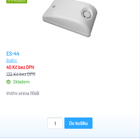
VÝPRODEJ
ES-44
Baltic
40 Kč
bez DPH
132 Kč
bez DPH
Skladem
Vnitřní siréna 110dB
Do košíku