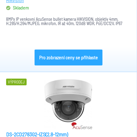
Hikvision
Skladem
8MPx IP venkovní AcuSense bullet kamera HIKVISION, objektiv 4mm,
H.265/H.264/MJPEG, mikrofon, IR až 40m, 120dB WDR, PoE/DC12V, IP67
Pro zobrazení ceny se přihlaste
VÝPRODEJ
DS-2CD2783G2-IZS(2.8-12mm)