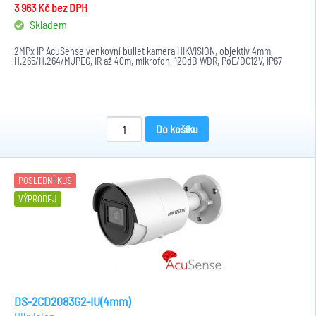
3 963 Kč
bez DPH
Skladem
2MPx IP AcuSense venkovní bullet kamera HIKVISION, objektiv 4mm,
H.265/H.264/MJPEG, IR až 40m, mikrofon, 120dB WDR, PoE/DC12V, IP67
Do košíku
POSLEDNÍ KUS
VÝPRODEJ
DS-2CD2083G2-IU(4mm)