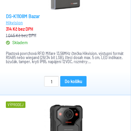
DS-K1108M Bazar
Hikvision
314 Kč
bez DPH
1 045 Kč
bez DPH
Skladem
Plastová povrchová RFID Mifare 13,56MHz čtečka Hikvision, výstupní formát
RS485 nebo wiegand (26/34 bit LSB), čtecí dosah max. 5 cm, LED indikace,
bzučák, tamper, krytí IP65, napájení 12VDC, rozměry:...
Do košíku
VÝPRODEJ