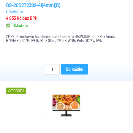
DS-2CD2T23G2-4I(4mm)(D)
Hikvision
4 833 Kč
bez DPH
Skladem
2MPx IP venkovní AcuSense bullet kamera HIKVISION, objektiv 4mm,
H.265/H.264/MJPEG, IR až 80m, 120dB WDR, PoE/DC12V, IP67
Do košíku
VÝPRODEJ