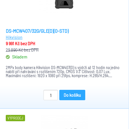
DS-MCW407/32G/GLE(D)(O-STD)
Hikvision
9 991 Kč
bez DPH
29 890 Kč
bez DPH
Skladem
2MPx body kamera Hikvision DS-MCW407(D) s výdrží až 12 hodin na jedno
nabití při nahrávání s rozlišením 720p. CMOS 1/3" Citlivost: 0,07 Lux.
Maximální rozlišení: 1920 x 1080 při 25fps, komprese: H.265/H.264,...
Do košíku
VÝPRODEJ