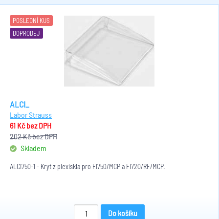
POSLEDNÍ KUS
DOPRODEJ
ALCI_
Labor Strauss
61 Kč
bez DPH
202 Kč
bez DPH
Skladem
ALCI750-1 - Kryt z plexiskla pro FI750/MCP a FI720/RF/MCP.
Do košíku