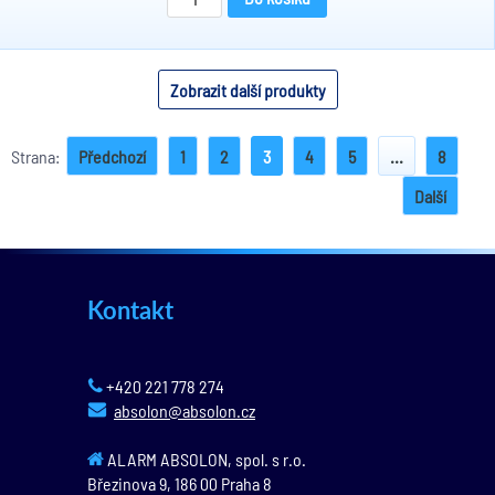
Zobrazit další produkty
Strana:
Předchozí
1
2
3
4
5
...
8
Další
Kontakt
+420 221 778 274
absolon@absolon.cz
ALARM ABSOLON, spol. s r.o.
Březinova 9,
186 00
Praha 8