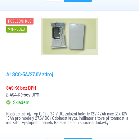
POSLEDNÍ KUS
VÝPRODEJ
ALSCC-5A/27.6V zdroj
849 Kč
bez DPH
8 494 Kč
bez DPH
Skladem
Napájecí zdroj, Typ C, 12 a 24 V DC, záložní baterie 12V 42Ah max (2 x 12V
18Ah pro modely 27.6V DC). Odolnost krytu, indikátor síťové přítomnosti a
indikátor výstupního napětí, Baterie nejsou součástí dodávky