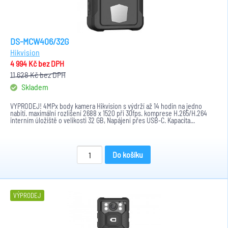
DS-MCW406/32G
Hikvision
4 994 Kč
bez DPH
11 628 Kč
bez DPH
Skladem
VÝPRODEJ! 4MPx body kamera Hikvision s výdrží až 14 hodin na jedno
nabití. maximální rozlišení 2688 x 1520 při 30fps. komprese H.265/H.264
interním úložiště o velikosti 32 GB, Napájení přes USB-C. Kapacita...
Do košíku
VÝPRODEJ