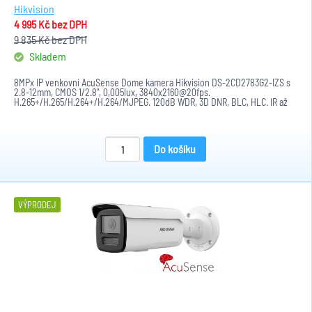
Hikvision
4 995 Kč
bez DPH
9 835 Kč
bez DPH
Skladem
8MPx IP venkovní AcuSense Dome kamera Hikvision DS-2CD2783G2-IZS s
2.8-12mm, CMOS 1/2.8", 0,005lux, 3840x2160@20fps.
H.265+/H.265/H.264+/H.264/MJPEG. 120dB WDR, 3D DNR, BLC, HLC. IR až
do 40m. SD kartu až...
Do košíku
VÝPRODEJ