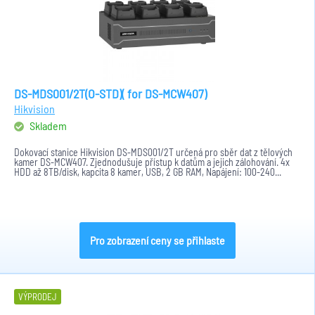
DS-MDS001/2T(O-STD)( for DS-MCW407)
Hikvision
Skladem
Dokovací stanice Hikvision DS-MDS001/2T určená pro sběr dat z tělových
kamer DS-MCW407. Zjednodušuje přístup k datům a jejich zálohování. 4x
HDD až 8TB/disk, kapcita 8 kamer, USB, 2 GB RAM, Napájení: 100-240...
Pro zobrazení ceny se přihlaste
VÝPRODEJ