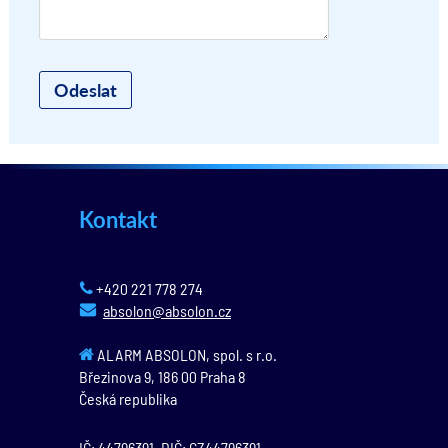
Kontakt
+420 221 778 274
absolon@absolon.cz
ALARM ABSOLON, spol. s r.o.
Březinova 9,
186 00
Praha 8
Česká republika
IČ: 44796391, DIČ: CZ44796391