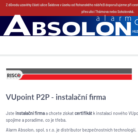
Z důvodu uzavírky části ulice Šaldova v úseku od Rohanského nábřeží doporučujeme při ces
přes ulici Thámova nebo Sokolovská.
HL
VUpoint P2P - instalační firma
Jste
instalační firma
a chcete získat
certifikát
k instalaci nového VUp
spojíme a poradíme, co je třeba.
Alarm Absolon, spol. s r.o. je distributor bezpečnostních technologií.