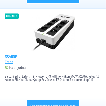
NOVINKA
3S450F
Eaton
Na objednání
Záložní zdroj Eaton, mini-tower UPS, offline, výkon 450VA,/270W, vstup 1,5
kabel s FR zástrčkou, výstup 6x zásuvka FR (z toho 3 x pouze přepětí)
Pro zobrazení ceny se přihlaste