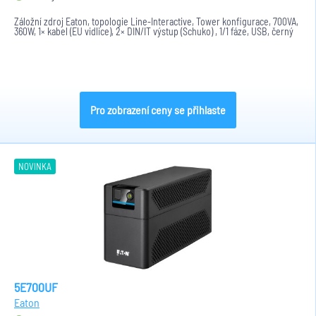
Záložní zdroj Eaton, topologie Line-Interactive, Tower konfigurace, 700VA,
360W, 1× kabel (EU vidlice), 2× DIN/IT výstup (Schuko) , 1/1 fáze, USB, černý
Pro zobrazení ceny se přihlaste
NOVINKA
5E700UF
Eaton