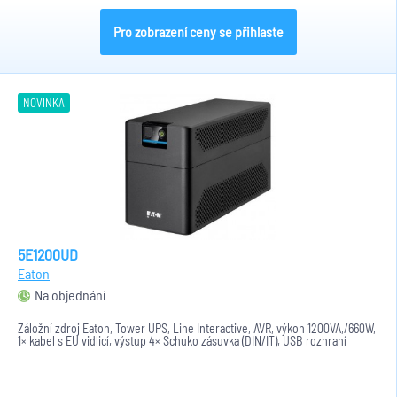
Pro zobrazení ceny se přihlaste
NOVINKA
5E1200UD
Eaton
Na objednání
Záložní zdroj Eaton, Tower UPS, Line Interactive, AVR, výkon 1200VA,/660W,
1× kabel s EU vidlicí, výstup 4× Schuko zásuvka (DIN/IT), USB rozhraní