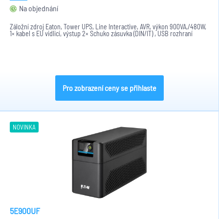
Na objednání
Záložní zdroj Eaton, Tower UPS, Line Interactive, AVR, výkon 900VA,/480W,
1× kabel s EU vidlicí, výstup 2× Schuko zásuvka (DIN/IT) , USB rozhraní
Pro zobrazení ceny se přihlaste
NOVINKA
5E900UF