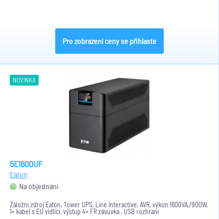
Pro zobrazení ceny se přihlaste
NOVINKA
5E1600UF
Eaton
Na objednání
Záložní zdroj Eaton, Tower UPS, Line Interactive, AVR, výkon 1600VA,/900W,
1× kabel s EU vidlicí, výstup 4× FR zásuvka , USB rozhraní