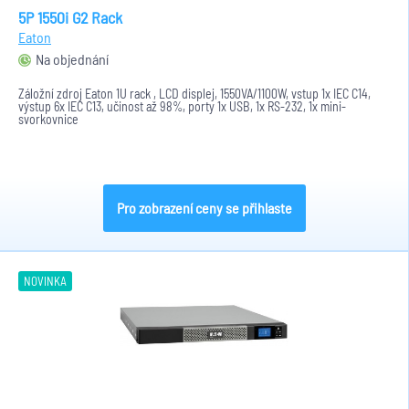
5P 1550i G2 Rack
Eaton
Na objednání
Záložní zdroj Eaton 1U rack , LCD displej, 1550VA/1100W, vstup 1x IEC C14,
výstup 6x IEC C13, učinost až 98%, porty 1x USB, 1x RS-232, 1x mini-
svorkovnice
Pro zobrazení ceny se přihlaste
NOVINKA