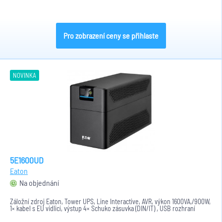
Pro zobrazení ceny se přihlaste
NOVINKA
5E1600UD
Eaton
Na objednání
Záložní zdroj Eaton, Tower UPS, Line Interactive, AVR, výkon 1600VA,/900W,
1× kabel s EU vidlicí, výstup 4× Schuko zásuvka (DIN/IT) , USB rozhraní