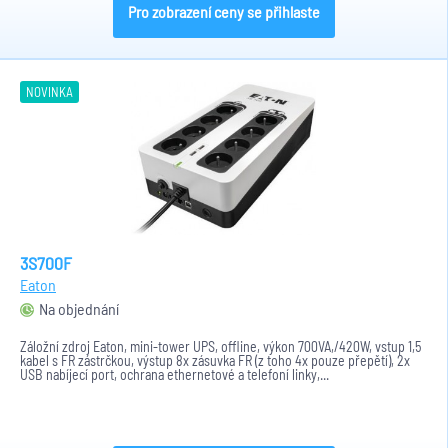
Pro zobrazení ceny se přihlaste
NOVINKA
3S700F
Eaton
Na objednání
Záložní zdroj Eaton, mini-tower UPS, offline, výkon 700VA,/420W, vstup 1,5
kabel s FR zástrčkou, výstup 8x zásuvka FR (z toho 4x pouze přepětí), 2x
USB nabíjecí port, ochrana ethernetové a telefoní linky,...