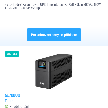
Záložní zdroj Eaton, Tower UPS, Line Interactive, AVR, výkon 700VA,/360W,
1× C14 vstup , 4× C13 výstup
Pro zobrazení ceny se přihlaste
NOVINKA
5E700UD
Eaton
Na objednání