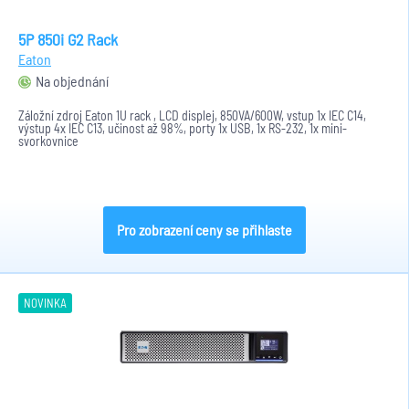
5P 850i G2 Rack
Eaton
Na objednání
Záložní zdroj Eaton 1U rack , LCD displej, 850VA/600W, vstup 1x IEC C14,
výstup 4x IEC C13, učinost až 98%, porty 1x USB, 1x RS-232, 1x mini-
svorkovnice
Pro zobrazení ceny se přihlaste
NOVINKA