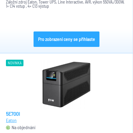
Záložní zdroj Eaton, Tower UPS, Line Interactive, AVR, výkon 550VA,/300W,
1× C14 vstup , 4× C13 výstup
Pro zobrazení ceny se přihlaste
NOVINKA
5E700I
Eaton
Na objednání