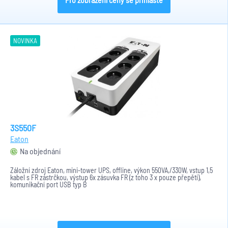
NOVINKA
3S550F
Eaton
Na objednání
Záložní zdroj Eaton, mini-tower UPS, offline, výkon 550VA,/330W, vstup 1,5
kabel s FR zástrčkou, výstup 6x zásuvka FR (z toho 3 x pouze přepětí),
komunikační port USB typ B