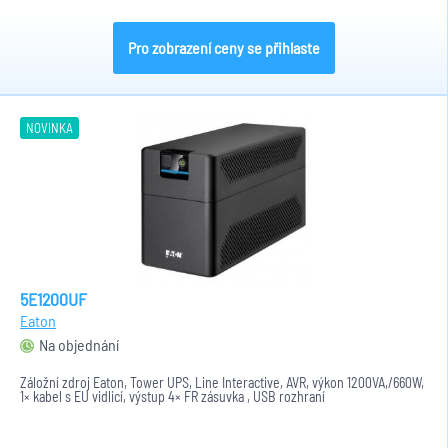
Pro zobrazení ceny se přihlaste
NOVINKA
5E1200UF
Eaton
Na objednání
Záložní zdroj Eaton, Tower UPS, Line Interactive, AVR, výkon 1200VA,/660W,
1× kabel s EU vidlicí, výstup 4× FR zásuvka , USB rozhraní