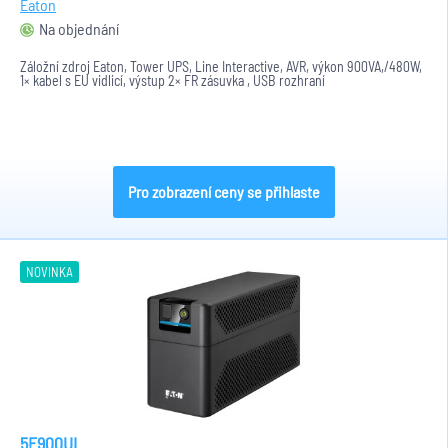
Eaton
Na objednání
Záložní zdroj Eaton, Tower UPS, Line Interactive, AVR, výkon 900VA,/480W,
1× kabel s EU vidlicí, výstup 2× FR zásuvka , USB rozhraní
Pro zobrazení ceny se přihlaste
NOVINKA
5E900UI