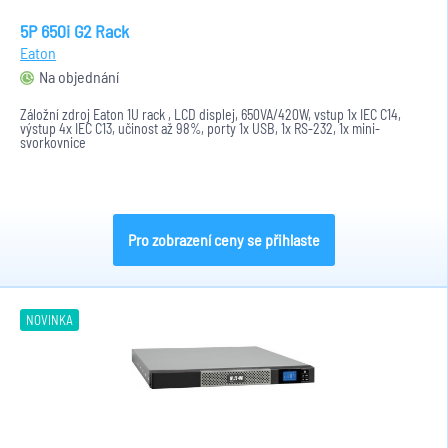
5P 650i G2 Rack
Eaton
Na objednání
Záložní zdroj Eaton 1U rack , LCD displej, 650VA/420W, vstup 1x IEC C14,
výstup 4x IEC C13, učinost až 98%, porty 1x USB, 1x RS-232, 1x mini-
svorkovnice
Pro zobrazení ceny se přihlaste
NOVINKA