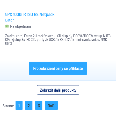
5PX 1000i RT2U G2 Netpack
Eaton
Na objednání
Záložní zdroj Eaton 2U rack/tower , LCD displej, 1000VA/1000W, vstup 1x IEC
C14, výstup 8x IEC C13, porty 3x USB, 1x RS-232, 1x mini-svorkovnice, NMC
karta
Pro zobrazení ceny se přihlaste
Zobrazit další produkty
Strana:
1
2
3
Další