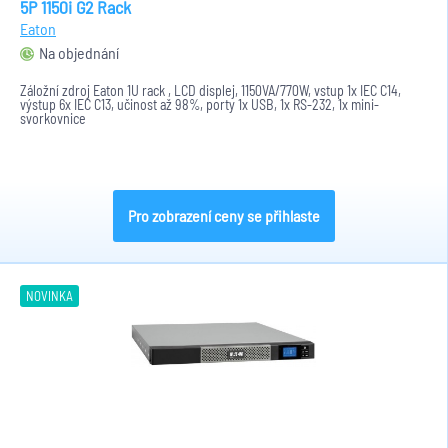
5P 1150i G2 Rack
Eaton
Na objednání
Záložní zdroj Eaton 1U rack , LCD displej, 1150VA/770W, vstup 1x IEC C14,
výstup 6x IEC C13, učinost až 98%, porty 1x USB, 1x RS-232, 1x mini-
svorkovnice
Pro zobrazení ceny se přihlaste
NOVINKA