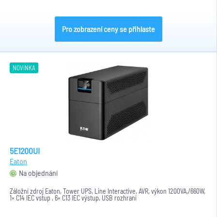
Pro zobrazení ceny se přihlaste
NOVINKA
5E1200UI
Eaton
Na objednání
Záložní zdroj Eaton, Tower UPS, Line Interactive, AVR, výkon 1200VA,/660W,
1× C14 IEC vstup , 6× C13 IEC výstup, USB rozhraní