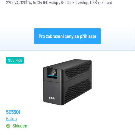
2200VA,/1200W, 1× C14 IEC vstup , 6× C13 IEC výstup, USB rozhraní
Pro zobrazení ceny se přihlaste
NOVINKA
5E550I
Eaton
Skladem