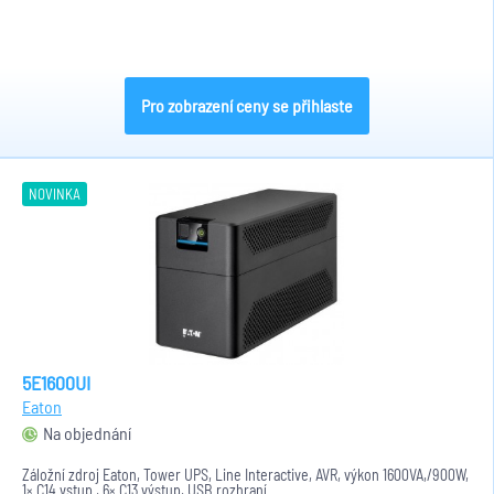
Pro zobrazení ceny se přihlaste
NOVINKA
5E1600UI
Eaton
Na objednání
Záložní zdroj Eaton, Tower UPS, Line Interactive, AVR, výkon 1600VA,/900W,
1× C14 vstup , 6× C13 výstup, USB rozhraní