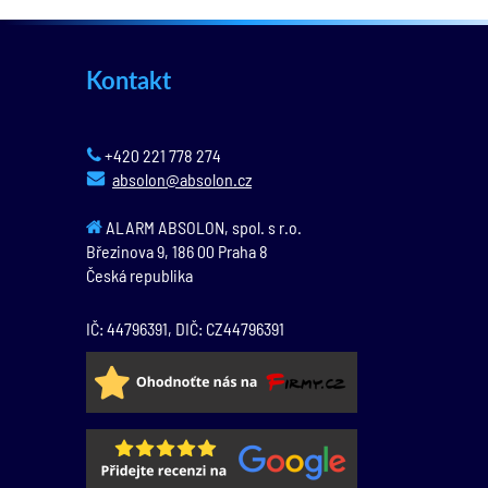
Kontakt
+420 221 778 274
absolon@absolon.cz
ALARM ABSOLON, spol. s r.o.
Březinova 9,
186 00
Praha 8
Česká republika
IČ: 44796391, DIČ: CZ44796391