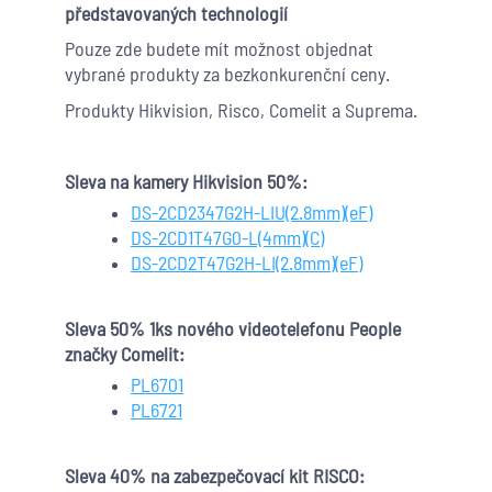
představovaných technologií
Pouze zde budete mít možnost objednat
vybrané produkty za bezkonkurenční ceny.
Produkty Hikvision, Risco, Comelit a Suprema.
Sleva na kamery Hikvision 50%:
DS-2CD2347G2H-LIU(2.8mm)(eF)
DS-2CD1T47G0-L(4mm)(C)
DS-2CD2T47G2H-LI(2.8mm)(eF)
Sleva 50% 1ks nového videotelefonu People
značky Comelit:
PL6701
PL6721
Sleva 40% na zabezpečovací kit RISCO: