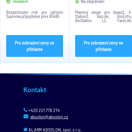
Skladem
Na objednání
Bezpečnostní relé pro zařízení
Plastový stojan pro Xpass2, X-
Suprema připojitelné přes RS485
Station2, BioLite, BioEntry,
BioStation L2, FaceLite,
FaceStation F2, BioStation3
Pro zobrazení ceny se
Pro zobrazení ceny se
přihlaste
přihlaste
Kontakt
+420 221 778 274
absolon@absolon.cz
ALARM ABSOLON, spol. s r.o.