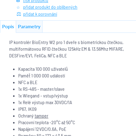
tisk produktu
přidat produkt do oblíbených
přidat k porovnání
Popis
Parametry
IP kontrolér BioEntry W2 pro 1 dveře s biometrickou čtečkou,
multiformátovou RFID čtečkou 125kHz EM & 13.56Mhz MIFARE,
DESFire/EV1, FeliCa, NFC a BLE
Kapacita 100 000 uživatelů
Paměť 1 000 000 událostí
NFC a BLE
1x RS-485 - master/slave
1x Wiegand - vstup/výstup
1x Relé výstup max 30VDC/1A
IP67, IK09
Ochraný
tamper
Pracovní teplota -20°C až 50°C
Napájení 12VDC/0.6A, PoE
Rozměry: 50 x 172 x 43,5 mm