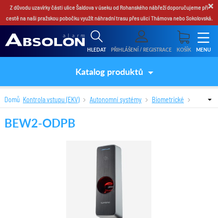
×
Z důvodu uzavírky části ulice Šaldova v úseku od Rohanského nábřeží doporučujeme při
cestě na naši pražskou pobočku využít náhradní trasu přes ulici Thámova nebo Sokolovská.
HLEDAT
PŘIHLÁŠENÍ / REGISTRACE
KOŠÍK
MENU
Katalog produktů
Domů
Kontrola vstupu (EKV)
Autonomní systémy
Biometrické
BEW2-ODPB
BEW2-ODPB