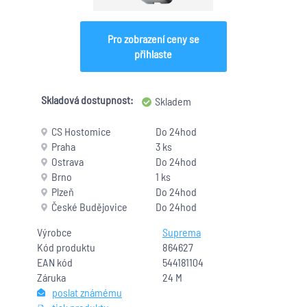
Pro zobrazení ceny se
přihlaste
Skladová dostupnost:
Skladem
CS Hostomice
Do 24hod
Praha
3 ks
Ostrava
Do 24hod
Brno
1 ks
Plzeň
Do 24hod
České Budějovice
Do 24hod
Výrobce
Suprema
Kód produktu
864627
EAN kód
544181104
Záruka
24 M
poslat známému