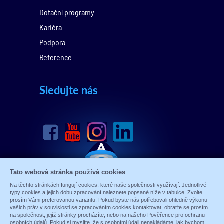
Dotační programy
Kariéra
Podpora
Reference
Sledujte nás
Tato webová stránka používá cookies
Na těchto stránkách fungují cookies, které naše společnosti využívají. Jednotlivé
typy cookies a jejich dobu zpracování naleznete popsané níže v tabulce. Zvolte
prosím Vámi preferovanou variantu. Pokud byste nás potřebovali ohledně výkonu
vašich práv v souvislosti se zpracováním cookies kontaktovat, obraťte se prosím
na společnost, jejíž stránky procházíte, nebo na našeho Pověřence pro ochranu
osobních údajů. Pokud si myslíte, že s osobními údaji nenakládáme, jak bychom