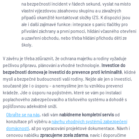
na bezpečností incident v řádech sekund, vyslat na místo
vlastní výjezdovou zásahovou skupinu a u závažných
případů okamžitě kontaktovat složky IZS. K dispozici jsou
ale i další zajímavé funkce: integrace s panic tlačítky pro
přivolání záchrany a první pomoci, hlídání včasného otevření
a uzavření obchodu, nebo třeba hlídání příchodu dětí ze
školy.
V závěru je třeba zdůraznit, že ochrana majetku a rodiny vyžaduje
pečlivou přípravu, plánování a vhodné technologie.
Investice do
bezpečnosti domova je investicí do prevence proti kriminalitě
, klidné
mysli a bezpečné budoucnosti vaší rodiny. Nejde ale jen o investici,
současně jde i o úsporu – a nemyslíme jen tu vzniklou prevencí
krádeže. Jde o úsporu na pojistném, které se vám po instalaci
poplachového zabezpečovacího a tísňového systému a dohodě s
pojišťovnou adekvátně sníží.
Obraťte se na nás
, rádi vám
nabídneme kompletní servis
od
konzultace při výběru a
návrhu vhodných systémů zabezpečení
domácnosti
, až po vypracování projektové dokumentace. Návrh i
cenovou nabídku
zpracujeme zcela zdarma
, navíc i doporučíme