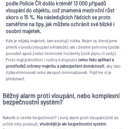
podle Policie ČR došlo k téměř 13 000 případů
vloupání do objektu, což znamená meziroční růst
skoro o 15 %. Na následujících řádcích se proto
zaměříme na tipy, jak můžete ochránit své blízké i
osobní majetek.
Kde je nějaký majetek, tam existují i rizika. Nejen ta, která jsme
zmínili v úvodu (vloupání a krádeže), ale i živelné pohromy (požár,
povodeň apod.) nebo technické incidenty (únik plynu či vody).
Proto mají jednotlivci i rodiny k dispozici
celou řadu aplikací a
prostředků ochrany majetku a zabezpečení domácnosti
, aby tato
rizika eliminovali nebo alespoň minimalizovali. Pojďme si je
představit.
Běžný alarm proti vloupání, nebo komplexní
bezpečnostní systém?
Nakolik si ceníte bezpečnosti? Levný alarm proti vloupání jistě do
určité míry poslouží,
vhodnější je ale bezpečnostní systém
.