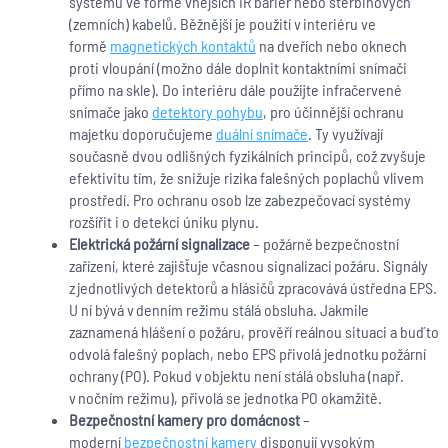
systémů ve formě vnějších IR bariér nebo štěrbinových
(zemních) kabelů. Běžnější je použití v interiéru ve
formě
magnetických kontaktů
na dveřích nebo oknech
proti vloupání (možno dále doplnit kontaktními snímači
přímo na skle). Do interiéru dále použijte infračervené
snímače jako
detektory pohybu
, pro účinnější ochranu
majetku doporučujeme
duální snímače
. Ty využívají
současně dvou odlišných fyzikálních principů, což zvyšuje
efektivitu tím, že snižuje rizika falešných poplachů vlivem
prostředí. Pro ochranu osob lze zabezpečovací systémy
rozšířit i o detekci úniku plynu.
Elektrická požární signalizace
– požárně bezpečnostní
zařízení, které zajišťuje včasnou signalizaci požáru. Signály
z jednotlivých detektorů a hlásičů zpracovává ústředna EPS.
U ní bývá v denním režimu stálá obsluha. Jakmile
zaznamená hlášení o požáru, prověří reálnou situaci a buďto
odvolá falešný poplach, nebo EPS přivolá jednotku požární
ochrany (PO). Pokud v objektu není stálá obsluha (např.
v nočním režimu), přivolá se jednotka PO okamžitě.
Bezpečnostní kamery pro domácnost
–
moderní
bezpečnostní kamery
disponují vysokým