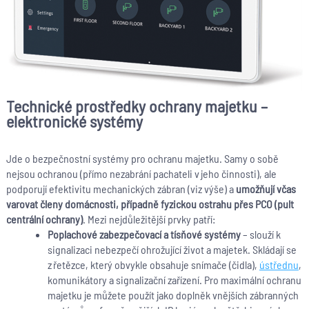
Technické prostředky ochrany majetku –
elektronické systémy
Jde o bezpečnostní systémy pro ochranu majetku. Samy o sobě
nejsou ochranou (přímo nezabrání pachateli v jeho činnosti), ale
podporují efektivitu mechanických zábran (viz výše) a
umožňují včas
varovat členy domácnosti, případně fyzickou ostrahu přes PCO (pult
centrální ochrany)
. Mezi nejdůležitější prvky patří:
Poplachové zabezpečovací a tísňové systémy
– slouží k
signalizaci nebezpečí ohrožující život a majetek. Skládají se
z řetězce, který obvykle obsahuje snímače (čidla),
ústřednu
,
komunikátory a signalizační zařízení. Pro maximální ochranu
majetku je můžete použít jako doplněk vnějších zábranných