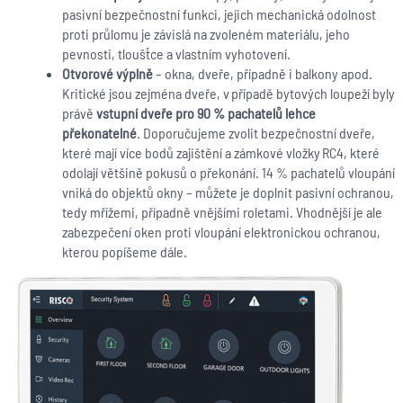
pasivní bezpečnostní funkci, jejich mechanická odolnost
proti průlomu je závislá na zvoleném materiálu, jeho
pevnosti, tloušťce a vlastním vyhotovení.
Otvorové výplně
– okna, dveře, případně i balkony apod.
Kritické jsou zejména dveře, v případě bytových loupeží byly
právě
vstupní dveře pro 90 % pachatelů lehce
překonatelné
. Doporučujeme zvolit bezpečnostní dveře,
které mají více bodů zajištění a zámkové vložky RC4, které
odolají většině pokusů o překonání. 14 % pachatelů vloupání
vniká do objektů okny – můžete je doplnit pasivní ochranou,
tedy mřížemi, případně vnějšími roletami. Vhodnější je ale
zabezpečení oken proti vloupání elektronickou ochranou,
kterou popíšeme dále.