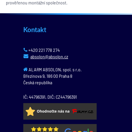
prověřenou montážní společnost.
Kontakt
+420 221 778 274
absolon@absolon.cz
ALARM ABSOLON, spol. s r.o.
Březinova 9,
186 00
Praha 8
Česká republika
IČ: 44796391, DIČ: CZ44796391