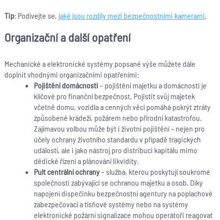
Tip
: Podívejte se,
jaké jsou rozdíly mezi bezpečnostními kamerami
.
Organizační a další opatření
Mechanické a elektronické systémy popsané výše můžete dále
doplnit vhodnými organizačními opatřeními:
Pojištění domácnosti
– pojištění majetku a domácnosti je
klíčové pro finanční bezpečnost. Pojistit svůj majetek
včetně domu, vozidla a cenných věcí pomáhá pokrýt ztráty
způsobené krádeží, požárem nebo přírodní katastrofou.
Zajímavou volbou může být i životní pojištění – nejen pro
účely ochrany životního standardu v případě tragických
událostí, ale i jako nástroj pro distribuci kapitálu mimo
dědické řízení a plánování likvidity.
Pult centrální ochrany
– služba, kterou poskytují soukromé
společnosti zabývající se ochranou majetku a osob. Díky
napojení dispečinku bezpečnostní agentury na poplachové
zabezpečovací a tísňové systémy nebo na systémy
elektronické požární signalizace mohou operátoři reagovat