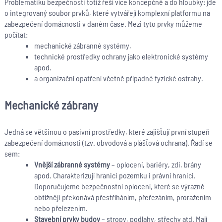
Problematiku bezpečnosti totiž řeší více koncepčně a do hloubky: jde
o integrovaný soubor prvků, které vytvářejí komplexní platformu na
zabezpečení domácnosti v daném čase. Mezi tyto prvky můžeme
počítat:
mechanické zábranné systémy,
technické prostředky ochrany jako elektronické systémy
apod.
a organizační opatření včetně případné fyzické ostrahy.
Mechanické zábrany
Jedná se většinou o pasivní prostředky, které zajišťují první stupeň
zabezpečení domácnosti (tzv. obvodová a plášťová ochrana). Řadí se
sem:
Vnější zábranné systémy
– oplocení, bariéry, zdi, brány
apod. Charakterizují hranici pozemku i právní hranici.
Doporučujeme bezpečnostní oplocení, které se výrazně
obtížněji překonává přestříháním, přeřezáním, proražením
nebo přelezením.
Stavební prvky budov
– stropy, podlahy, střechy atd. Mají