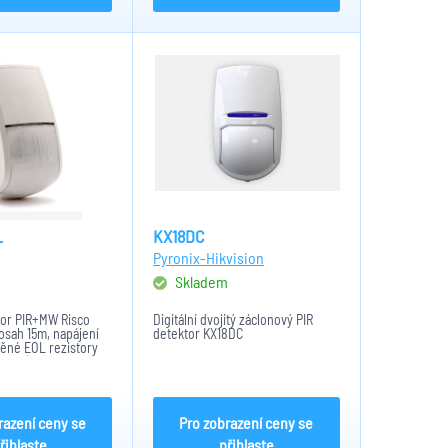
L
KX18DC
Pyronix-Hikvision
m
Skladem
tor PIR+MW Risco
Digitální dvojitý záclonový PIR
osah 15m, napájení
detektor KX18DC
věné EOL rezistory
,6k8), instalace 2,1 -
T a Green line
razení ceny se
Pro zobrazení ceny se
řihlaste
přihlaste