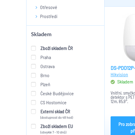
Otřesové
Prostředí
Skladem
Zboží skladem ČR
Praha
Ostrava
DS-PDD12P
Hikvision
Brno
Skladem
Plzeň
České Budějovice
Vnitřní, smyčk
detektor s PET
12m, 85,9°.
CS Hostomice
Externí sklad ČR
(dostupnost do 48 hod)
Pro zobr
Zboží skladem EU
př
(obvykle 7 - 10 dnů)