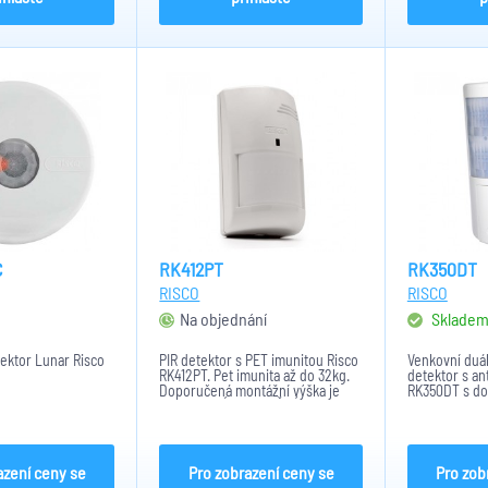
C
RK412PT
RK350DT
RISCO
RISCO
Na objednání
Sklade
tektor Lunar Risco
PIR detektor s PET imunitou Risco
Venkovní duá
RK412PT. Pet imunita až do 32kg.
detektor s a
Doporučená montážní výška je
RK350DT s do
2,4m. NEMÁ VESTAVĚNÉ EOL
Možno připoji
rezistory. Nastavitelný počet
(Prosys Plus,
pulsů (1, 2 nebo 3). Pracovní
5.20 a LightS
teplota je -20°C až 55°C.
běžný drátový
azení ceny se
Pro zobrazení ceny se
Pro zob