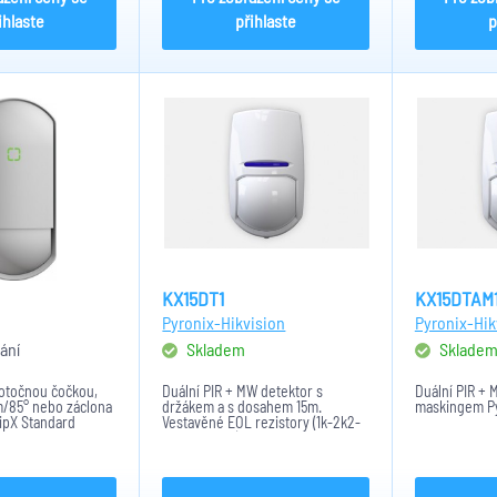
ihlaste
přihlaste
p
KX15DT1
KX15DTAM
Pyronix-Hikvision
Pyronix-Hik
ání
Skladem
Sklade
 otočnou čočkou,
Duální PIR + MW detektor s
Duální PIR + 
m/85° nebo záclona
držákem a s dosahem 15m.
maskingem P
lipX Standard
Vestavěné EOL rezistory (1k-2k2-
4k7-5k6-6k8).