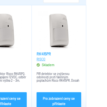
RK415PR
RISCO
m
Skladem
ktor Risco RK415PQ.
PIR detektor se zvýšenou
apájení 12VDC, odběr
odolností proti falešným
í výška 2 - 3m.
poplachům Risco RK415PR. Dosah
15m, napájení 12VDC, montážní
výška 2 - 3m. NEMÁ VESTAVĚNÉ
EOL rezistory.
razení ceny se
Pro zobrazení ceny se
řihlaste
přihlaste