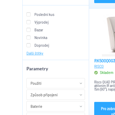
Poslední kus
Výprodej
Bazar
Novinka
Doprodej
Další štítky
RK500Q0G3
RISCO
Parametry
Skladem
Risco QUAD PIR
Použití
aktivním IR an
15m (90°), nap
14mA(max 34mA
Způsob připojení
montážní výška
Baterie
Pro zobr
př