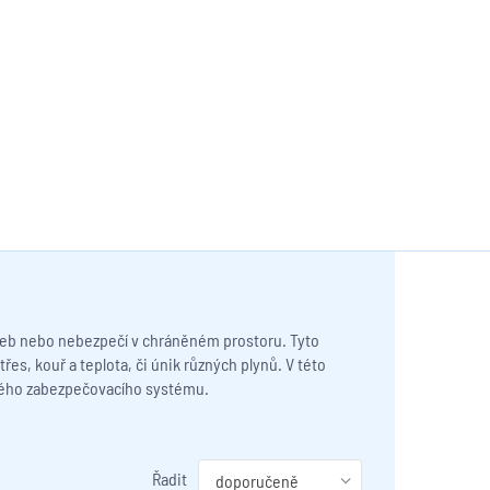
ozeb nebo nebezpečí v chráněném prostoru. Tyto
otřes, kouř a teplota, či únik různých plynů. V této
olného zabezpečovacího systému.
Řadit