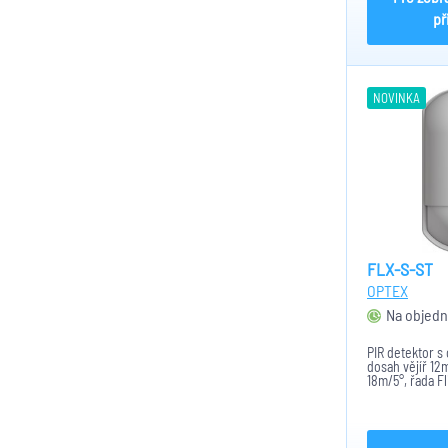
př
NOVINKA
FLX-S-ST
OPTEX
Na objedn
PIR detektor s
dosah vějíř 12
18m/5°, řada F