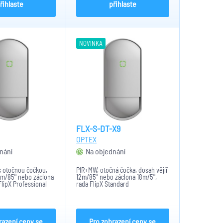
řihlaste
přihlaste
NOVINKA
FLX-S-DT-X9
OPTEX
nání
Na objednání
s otočnou čočkou,
PIR+MW, otočná čočka, dosah vějíř
2m/85° nebo záclona
12m/85° nebo záclona 18m/5°,
FlipX Professional
rada FlipX Standard
razení ceny se
Pro zobrazení ceny se