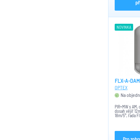
př
NOVINKA
FLX-A-DAM
OPTEX
Na objedn
PIR+MW s AM, 
dosah vějíř 12
18m/5°, řada F
Pro zobr