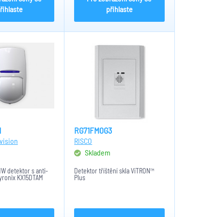
řihlaste
přihlaste
1
RG71FM0G3
vision
RISCO
m
Skladem
MW detektor s anti-
Detektor tříštění skla ViTRON™
yronix KX15DTAM
Plus