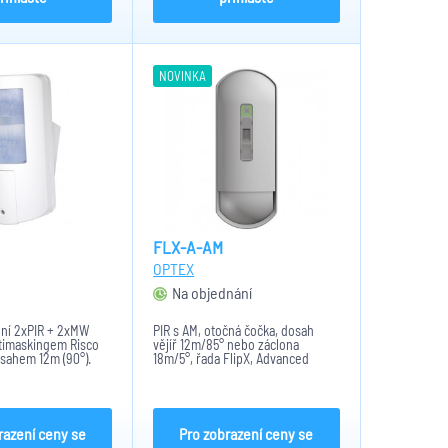
NOVINKA
FLX-A-AM
OPTEX
m
Na objednání
lní 2xPIR + 2xMW
PIR s AM, otočná čočka, dosah
ntimaskingem Risco
vějíř 12m/85° nebo záclona
sahem 12m (90°).
18m/5°, řada FlipX, Advanced
t na Risco BUS
 LightSys od verze
YS Plus) nebo jako
 detektor.
razení ceny se
Pro zobrazení ceny se