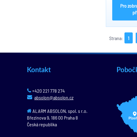
Pro zobr
př
Strana:
1
Kontakt
Poboč
+420 221 778 274
absolon@absolon.cz
ALARM ABSOLON, spol. s r.o.
Březinova 9,
186 00
Praha 8
Česká republika