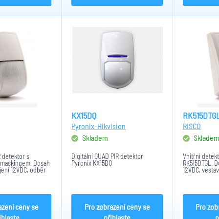
KX15DQ
RK515DTG
Pyronix-Hikvision
RISCO
Skladem
Sklade
 detektor s
Digitální QUAD PIR detektor
Vnitřní detek
timaskingem. Dosah
Pyronix KX15DQ
RK515DTGL. D
ájení 12VDC, odběr
12VDC, vesta
), doporučená
(1k,2k2,4k7,5k6
 2,1-2,7m.
2,7 metru. AC
technologie
azení ceny se
Pro zobrazení ceny se
Pro zob
ihlaste
přihlaste
p