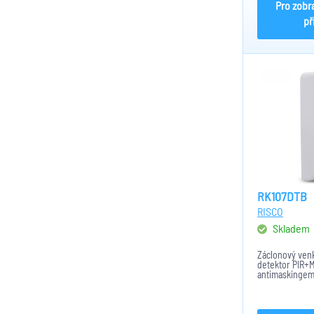
Pro zobr
př
RK107DTB
RISCO
Skladem
Záclonový venk
detektor PIR+
antimaskingem