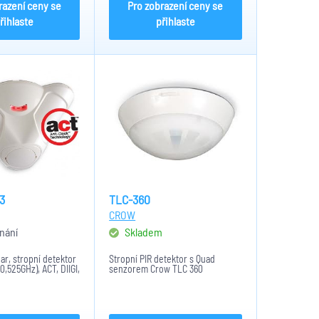
razení ceny se
Pro zobrazení ceny se
řihlaste
přihlaste
3
TLC-360
CROW
nání
Skladem
nar, stropní detektor
Stropní PIR detektor s Quad
0,525GHz), ACT, DIIGI,
senzorem Crow TLC 360