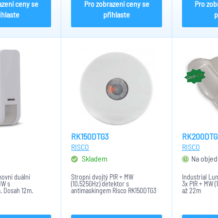
azení ceny se
Pro zobrazení ceny se
Pro zob
ihlaste
přihlaste
p
RK150DTG3
RK200DTG
RISCO
RISCO
Skladem
Na objed
ovní duální
Stropní dvojtý PIR + MW
Industrial Lu
MW s
(10,525GHz) detektor s
3x PIR + MW (1
. Dosah 12m.
antimaskingem Risco RK150DTG3
až 22m