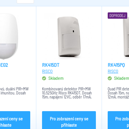
DOPRODEJ
-EG2
RK415DT
RK415PQ
RISCO
RISCO
Skladem
Sklade
ový, duální PIR+MW
Kombinovaný detektor PIR+MW
Quad PIR dete
 imunitou. Dosah
10,525GHz Risco RK415DT. Dosah
Dosah 15m, n
15m, napájení 12VC, odběr 17mA,
12mA, montážn
vestavěné EOL rezistory,
instalační výška 2 - 2,7m.
azení ceny se
Pro zobrazení ceny se
Pro zob
ihlaste
přihlaste
p