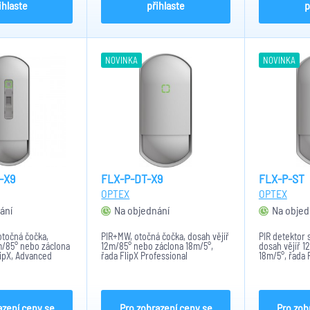
ihlaste
přihlaste
p
NOVINKA
NOVINKA
-X9
FLX-P-DT-X9
FLX-P-ST
OPTEX
OPTEX
ání
Na objednání
Na objed
otočná čočka,
PIR+MW, otočná čočka, dosah vějíř
PIR detektor 
m/85° nebo záclona
12m/85° nebo záclona 18m/5°,
dosah vějíř 1
lipX, Advanced
řada FlipX Professional
18m/5°, řada 
azení ceny se
Pro zobrazení ceny se
Pro zob