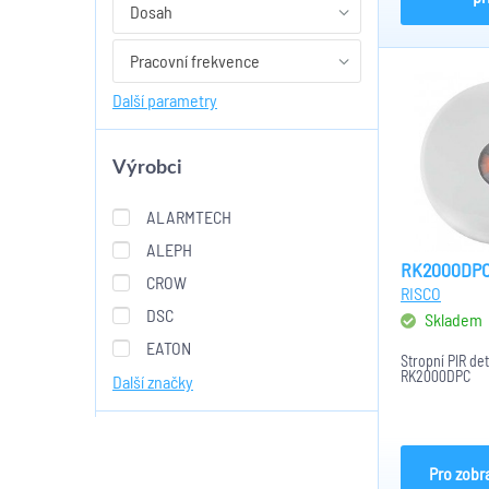
Dosah
Pracovní frekvence
Další parametry
Výrobci
ALARMTECH
ALEPH
RK2000DP
CROW
RISCO
DSC
Skladem
EATON
Stropní PIR de
RK2000DPC
Další značky
Pro zobr