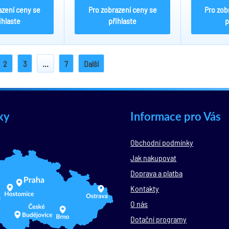
azení ceny se
Pro zobrazení ceny se
Pro zob
ihlaste
přihlaste
p
2
3
...
7
Další
ky
Informace pro Vás
Obchodní podmínky
Jak nakupovat
Doprava a platba
Kontakty
O nás
Dotační programy