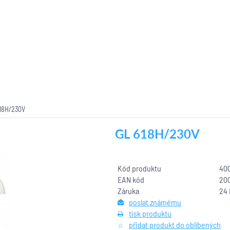
18H/230V
GL 618H/230V
Kód produktu
40
EAN kód
20
Záruka
24
poslat známému
tisk produktu
přidat produkt do oblíbených