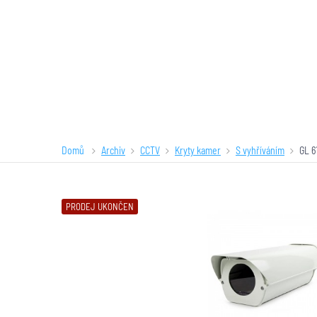
Domů
Archiv
CCTV
Kryty kamer
S vyhříváním
GL 6
PRODEJ UKONČEN