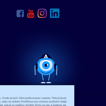
ce. Zvolte prosím Vámi preferovanou variantu. Pokud byste
íte, nebo na našeho Pověřence pro ochranu osobních údajů.
di, pokud se nejdříve obrátíte přímo na nás a budeme tak