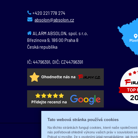
+420 221 778 274
absolon@absolon.cz
ALARM ABSOLON, spol. s r.o.
Březinova 9,
186 00
Praha 8
Česká republika
IČ: 44796391, DIČ: CZ44796391
Tato webová stránka používá cookies
Na těchto stránkách fungují cookies, které naše společnosti
nás potřebovali ohledně výkonu vašich práv v souvislosti s
Pokud si myslíte, že s osobními údaji nenakládáme, jak byc