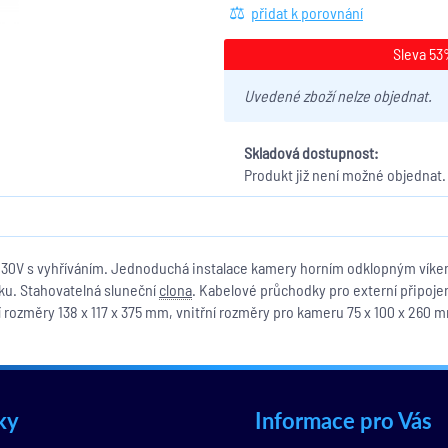
přidat k porovnání
Sleva 5
Uvedené zboží nelze objednat.
Skladová dostupnost:
Produkt již není možné objednat.
V s vyhříváním. Jednoduchá instalace kamery horním odklopným víkem.
níku. Stahovatelná sluneční
clona
. Kabelové průchodky pro externí připoje
rozměry 138 x 117 x 375 mm, vnitřní rozměry pro kameru 75 x 100 x 260 mm
ky
Informace pro Vás