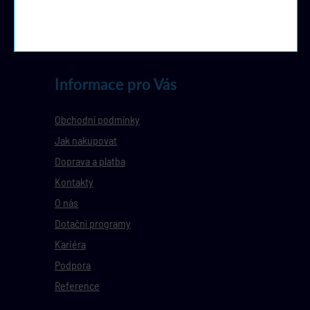
Informace pro Vás
Obchodní podmínky
Jak nakupovat
Doprava a platba
Kontakty
O nás
Dotační programy
Kariéra
Podpora
Reference