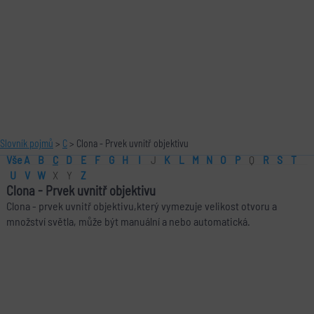
Slovník pojmů
>
C
> Clona - Prvek uvnitř objektivu
Vše
A
B
C
D
E
F
G
H
I
J
K
L
M
N
O
P
Q
R
S
T
U
V
W
X
Y
Z
Clona
-
Prvek uvnitř objektivu
Clona - prvek uvnitř objektivu,který vymezuje velikost otvoru a
množství světla, může být manuální a nebo automatická.