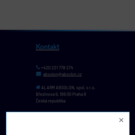
Kontakt
+420 221 778 274
absolon@absolon.cz
ALARM ABSOLON, spol. s r.o.
Březinova 9,
186 00
Praha 8
Česká republika
IČ: 44796391, DIČ: CZ44796391