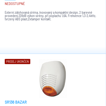
NEDOSTUPNÉ
Externí zálohovaná siréna, inovovaný a kompaktní design, 2 barevné
provedení,128dB výkon sirény, při poplachu 1,6A. Frekvence 1,3-2,4kHz,
tvrzený ABS plast,2xtamper kontakt.
PRODEJ UKONČEN
SR136 BAZAR