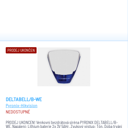
PRODEJ UKONČEN
DELTABELL/B-WE
Pyronix-Hikvision
NEDOSTUPNÉ
PRODEJ UKONČEN! Venkovní bezdrátová siréna PYRONIX DELTABELL/B-
WE. Napájení: Lithium baterie 2x 3V 5AHr. Zvukový výstup: Tón. Doba trvání