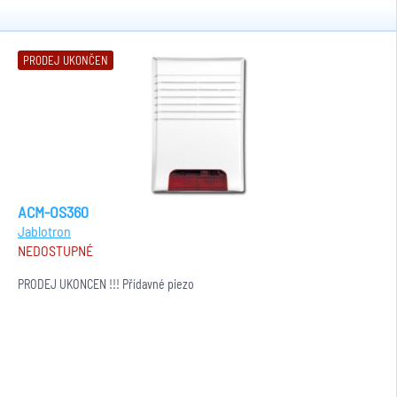
PRODEJ UKONČEN
ACM-OS360
Jablotron
NEDOSTUPNÉ
PRODEJ UKONČEN !!! Přídavné piezo