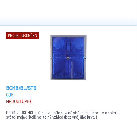
PRODEJ UKONČEN
BCMB/BL/STD
CQR
NEDOSTUPNÉ
PRODEJ UKONČEN Venkovní zálohovaná siréna multibox - v.č.baterie,
světel.maják,116dB,volitelný vzhled (bez vnějšího krytu)