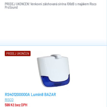
PRODEJ UKONČEN! Venkovní zálohovaná siréna 106dB s majákem Risco
ProSound
PRODEJ UKONČEN
RS401200000A Lumin8 BAZAR
RISCO
599 Kč
bez DPH