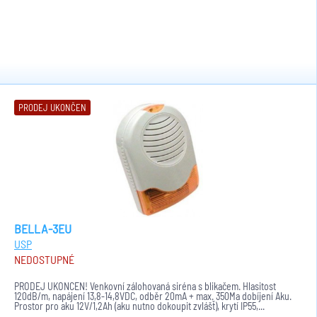
PRODEJ UKONČEN
BELLA-3EU
USP
NEDOSTUPNÉ
PRODEJ UKONČEN! Venkovní zálohovaná siréna s blikačem. Hlasitost
120dB/m, napájení 13,8-14,8VDC, odběr 20mA + max. 350Ma dobíjení Aku.
Prostor pro aku 12V/1,2Ah (aku nutno dokoupit zvlášť), krytí IP55,...