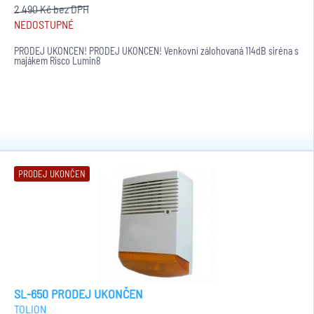
2 490 Kč
bez DPH
NEDOSTUPNÉ
PRODEJ UKONČEN! PRODEJ UKONČEN! Venkovní zálohovaná 114dB siréna s
majákem Risco Lumin8
PRODEJ UKONČEN
SL-650 PRODEJ UKONČEN
TOLION