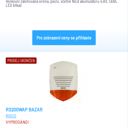
Venkovní zálohovaná siréna, piezo, včetně NiCd akumulátoru 4,8V, 1,8Ah,
LED blikač
Pro zobrazení ceny se přihlaste
PRODEJ UKONČEN
RS200WAP BAZAR
RISCO
VYPRODÁNO!