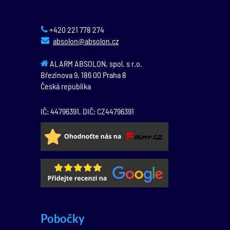
+420 221 778 274
absolon@absolon.cz
ALARM ABSOLON, spol. s r.o.
Březinova 9,
186 00
Praha 8
Česká republika
IČ: 44796391, DIČ: CZ44796391
Pobočky