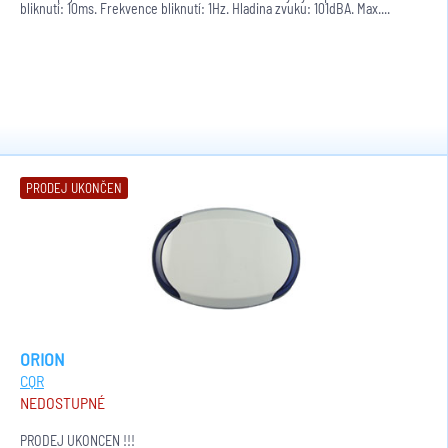
bliknutí: 10ms. Frekvence bliknutí: 1Hz. Hladina zvuku: 101dBA. Max....
PRODEJ UKONČEN
ORION
CQR
NEDOSTUPNÉ
PRODEJ UKONČEN !!!