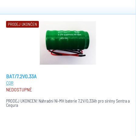
PRODEJ UKONČEN
BAT/7.2V0.33A
CQR
NEDOSTUPNÉ
PRODEJ UKONČEN! Náhradní Ni-MH baterie 7,2V/0,33Ah pro sirény Sentra a
Cequra