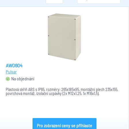
AWO604
Pulsar
Na objednání
Plastová skříň ABS s IP65, rozměry: 265x185x95, montážní plech 235x155,
povrchová montáž, izolační ucpávky (2x M12x1,25, 1x M16x1,5).
Pro zobrazení ceny se přihlaste