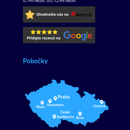
IČ: 44796391, DIČ: CZ44796391
Pobočky