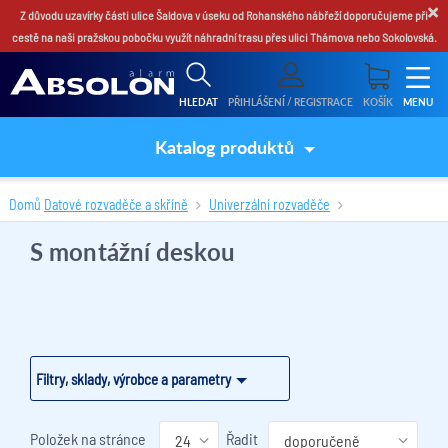
×
Z důvodu uzavírky části ulice Šaldova v úseku od Rohanského nábřeží doporučujeme při
cestě na naši pražskou pobočku využít náhradní trasu přes ulici Thámova nebo Sokolovská.
HLEDAT
PŘIHLÁŠENÍ / REGISTRACE
KOŠÍK
MENU
Katalog produktů
Domů
Datové rozvaděče a skříně
Univerzální rozvaděče
S montážní deskou
(1 produktů)
S montážní deskou
Filtry, sklady, výrobce a parametry
Položek na stránce
Řadit