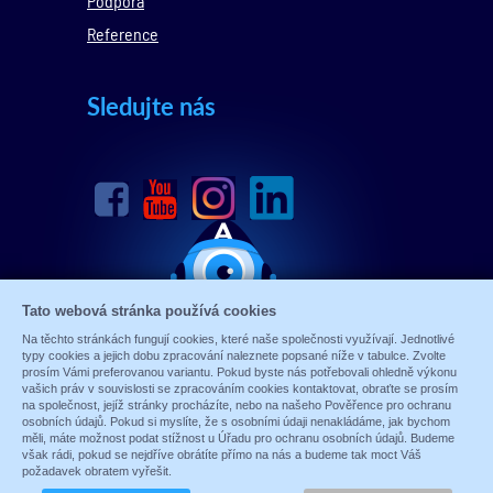
Podpora
Reference
Sledujte nás
Tato webová stránka používá cookies
Na těchto stránkách fungují cookies, které naše společnosti využívají. Jednotlivé
typy cookies a jejich dobu zpracování naleznete popsané níže v tabulce. Zvolte
prosím Vámi preferovanou variantu. Pokud byste nás potřebovali ohledně výkonu
vašich práv v souvislosti se zpracováním cookies kontaktovat, obraťte se prosím
na společnost, jejíž stránky procházíte, nebo na našeho Pověřence pro ochranu
osobních údajů. Pokud si myslíte, že s osobními údaji nenakládáme, jak bychom
měli, máte možnost podat stížnost u Úřadu pro ochranu osobních údajů. Budeme
© 1989 - 2026 ALARM ABSOLON, spol. s.r.o.
však rádi, pokud se nejdříve obrátíte přímo na nás a budeme tak moct Váš
Sun-shop
-
tvorba eshopů
požadavek obratem vyřešit.