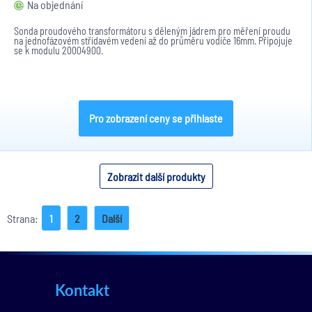
Na objednání
Sonda proudového transformátoru s děleným jádrem pro měření proudu
na jednofázovém střídavém vedení až do průměru vodiče 16mm. Připojuje
se k modulu 20004900.
Pro zobrazení ceny se přihlaste
Zobrazit další produkty
Strana:
1
2
Další
Kontakt