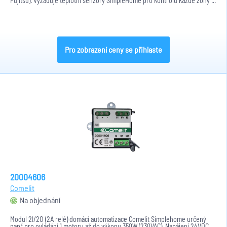
Fujitsu). Vyžaduje teplotní senzory SimpleHome pro kontrolu každé zóny ...
Pro zobrazení ceny se přihlaste
20004606
Comelit
Na objednání
Modul 2I/2O (2A relé) domácí automatizace Comelit Simplehome určený
např pro ovládání 1 motoru až do výkonu 350W (230VAC). Napájení 24VDC,