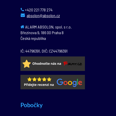
+420 221 778 274
absolon@absolon.cz
ALARM ABSOLON, spol. s r.o.
Březinova 9,
186 00
Praha 8
Česká republika
IČ: 44796391, DIČ: CZ44796391
Pobočky