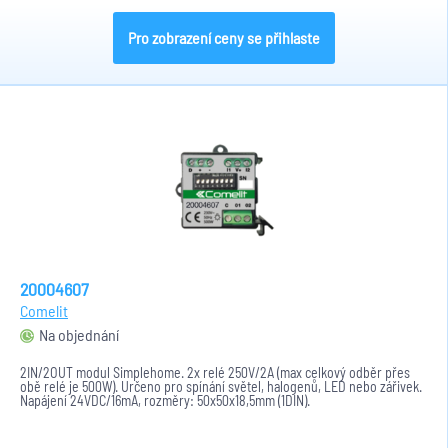
Pro zobrazení ceny se přihlaste
20004607
Comelit
Na objednání
2IN/2OUT modul Simplehome. 2x relé 250V/2A (max celkový odběr přes
obě relé je 500W). Určeno pro spínání světel, halogenů, LED nebo zářivek.
Napájení 24VDC/16mA, rozměry: 50x50x18,5mm (1DIN).