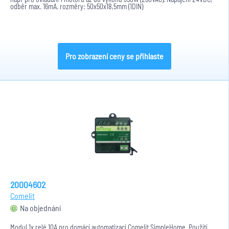
odběr max. 16mA. rozměry: 50x50x18,5mm (1DIN)
Pro zobrazení ceny se přihlaste
20004602
Comelit
Na objednání
Modul 1x relé 10A pro domácí automatizaci Comelit SimpleHome. Použití