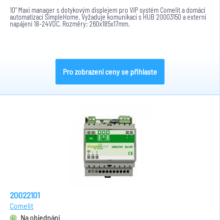
10" Maxi manager s dotykovým displejem pro VIP systém Comelit a domácí
automatizaci SimpleHome. Vyžaduje komunikaci s HUB 20003150 a externí
napájení 18-24VDC. Rozměry: 260x185x17mm.
Pro zobrazení ceny se přihlaste
20022101
Comelit
Na objednání