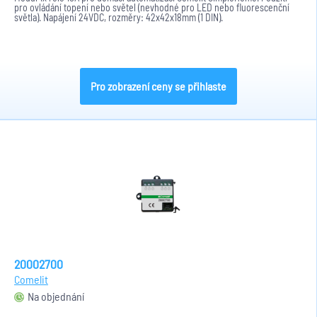
pro ovládání topení nebo světel (nevhodné pro LED nebo fluorescenční
světla). Napájení 24VDC, rozměry: 42x42x18mm (1 DIN).
Pro zobrazení ceny se přihlaste
20002700
Comelit
Na objednání