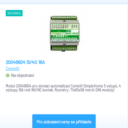
NOVINKA
20046604 5I/4O 16A
Comelit
Na objednání
Modul 20046604 pro domácí automatizaci Comelit SimpleHome 5 vstupů, 4
výstupy 16A relé NO/NC kontak. Rozměry: 71x90x58 mm (4 DIN moduly)
Pro zobrazení ceny se přihlaste