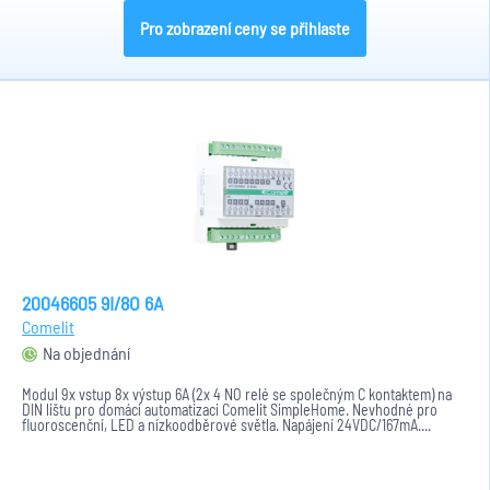
Pro zobrazení ceny se přihlaste
20046605 9I/8O 6A
Comelit
Na objednání
Modul 9x vstup 8x výstup 6A (2x 4 NO relé se společným C kontaktem) na
DIN lištu pro domácí automatizaci Comelit SimpleHome. Nevhodné pro
fluoroscenční, LED a nízkoodběrové světla. Napájení 24VDC/167mA....