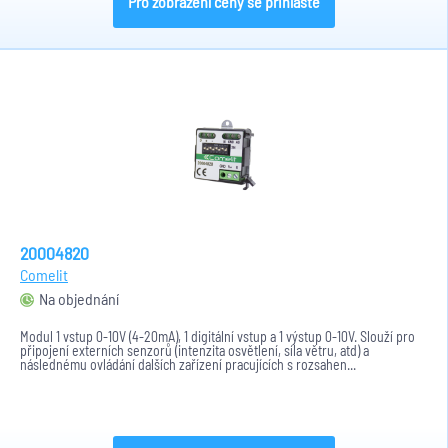
Pro zobrazení ceny se přihlaste
20004820
Comelit
Na objednání
Modul 1 vstup 0-10V (4-20mA), 1 digitální vstup a 1 výstup 0-10V. Slouží pro
připojení externích senzorů (intenzita osvětlení, síla větru, atd) a
následnému ovládání dalších zařízení pracujících s rozsahen...