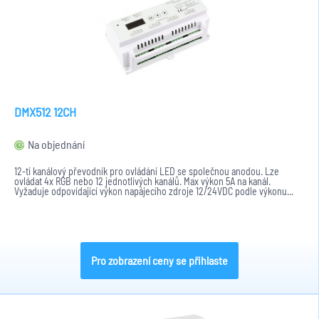
DMX512 12CH
Na objednání
12-ti kanálový převodník pro ovládání LED se společnou anodou. Lze
ovládat 4x RGB nebo 12 jednotlivých kanálů. Max výkon 5A na kanál.
Vyžaduje odpovídající výkon napájecího zdroje 12/24VDC podle výkonu...
Pro zobrazení ceny se přihlaste