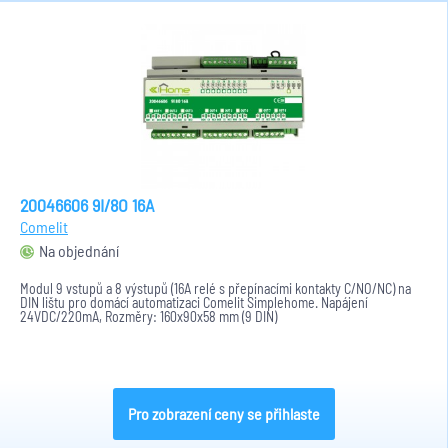
20046606 9I/8O 16A
Comelit
Na objednání
Modul 9 vstupů a 8 výstupů (16A relé s přepínacími kontakty C/NO/NC) na
DIN lištu pro domácí automatizaci Comelit Simplehome. Napájení
24VDC/220mA, Rozměry: 160x90x58 mm (9 DIN)
Pro zobrazení ceny se přihlaste