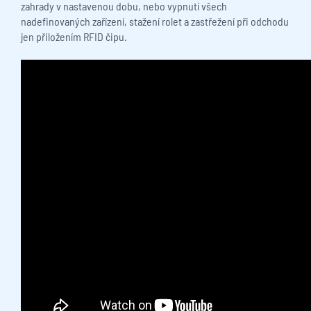
zahrady v nastavenou dobu, nebo vypnutí všech
nadefinovaných zařízení, stažení rolet a zastřežení při odchodu
jen přiložením RFID čipu.