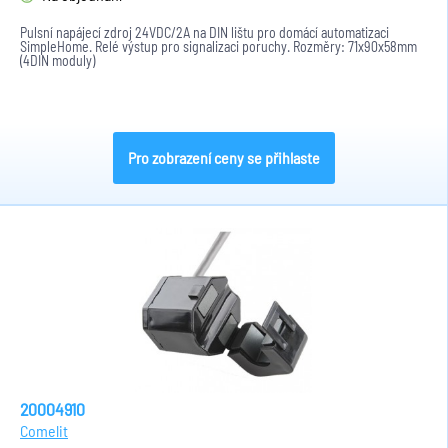
Pulsní napájecí zdroj 24VDC/2A na DIN lištu pro domácí automatizaci
SimpleHome. Relé výstup pro signalizaci poruchy. Rozměry: 71x90x58mm
(4DIN moduly)
Pro zobrazení ceny se přihlaste
20004910
Comelit