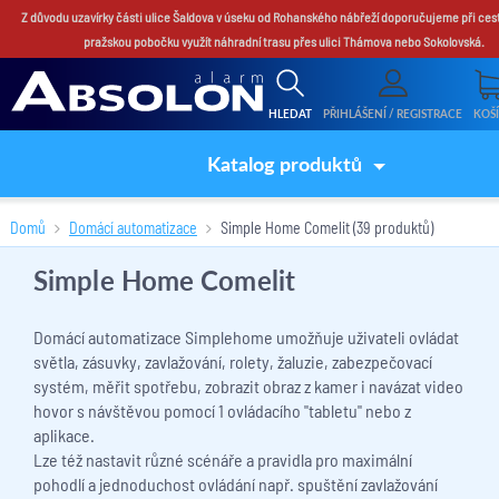
Z důvodu uzavírky části ulice Šaldova v úseku od Rohanského nábřeží doporučujeme při ces
pražskou pobočku využít náhradní trasu přes ulici Thámova nebo Sokolovská.
HLEDAT
PŘIHLÁŠENÍ / REGISTRACE
KOŠ
Katalog produktů
Domů
Domácí automatizace
Simple Home Comelit
(39 produktů)
Simple Home Comelit
Domácí automatizace Simplehome umožňuje uživateli ovládat
světla, zásuvky, zavlažování, rolety, žaluzie, zabezpečovací
systém, měřit spotřebu, zobrazit obraz z kamer i navázat video
hovor s návštěvou pomocí 1 ovládacího "tabletu" nebo z
aplikace.
Lze též nastavit různé scénáře a pravidla pro maximální
pohodlí a jednoduchost ovládání např. spuštění zavlažování