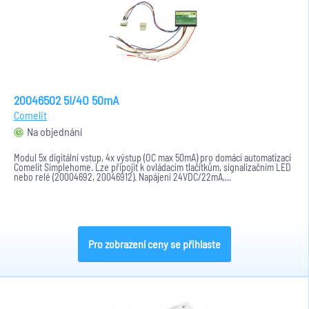
20046502 5I/4O 50mA
Comelit
Na objednání
Modul 5x digitální vstup, 4x výstup (OC max 50mA) pro domácí automatizaci
Comelit Simplehome. Lze připojit k ovládacím tlačítkům, signalizačním LED
nebo relé (20004692, 20046912). Napájení 24VDC/22mA,...
Pro zobrazení ceny se přihlaste