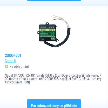
20004601
Comelit
Na objednání
Modul 3IN/3OUT (2x OC, 1x relé C/NO 230V/16A) pro systém SimpleHome. K
OC možno připojit externí relé 20004603. Napájení 24VDC/115mA. rozměry:
42x42x18mm (1DIN)
Pro zobrazení ceny se přihlaste