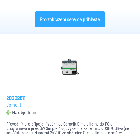
Pro zobrazení ceny se přihlaste
20002611
Comelit
Na objednání
Převodník pro připojení sběrnice Comelit SimpleHome do PC a
programování přes SW SimpleProg. Vyžaduje kabel microUSB/USB-A (není
součástí balení). Napájení 24VDC ze sběrnice SimpleHome, rozměry:
42x42x18mm ...