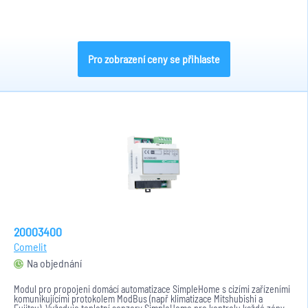
Pro zobrazení ceny se přihlaste
20003400
Comelit
Na objednání
Modul pro propojeni domácí automatizace SimpleHome s cizími zařízeními
komunikujícími protokolem ModBus (např klimatizace Mitshubishi a