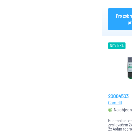
Pro zobr
př
NOVINKA
20004503
Comelit
Na objedn
Hudební serve
zesilovačem 2x
2x 4ohm repro