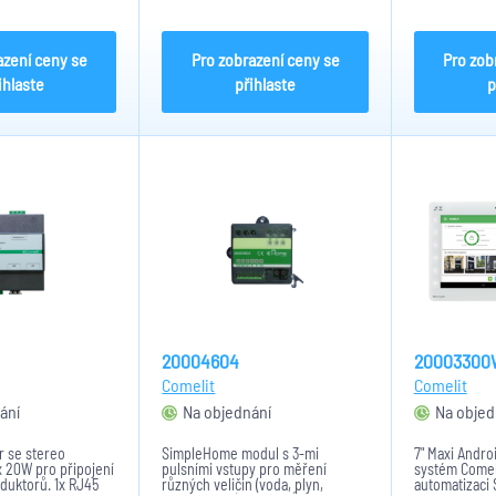
stmívatelné LED a transformátory.
smartphone.R
Napájení 24VDC/25mA, rozměry:
moduly
39x90x58mm (2 DIN).
azení ceny se
Pro zobrazení ceny se
Pro zob
ihlaste
přihlaste
p
20004604
20003300
Comelit
Comelit
ání
Na objednání
Na objed
r se stereo
SimpleHome modul s 3-mi
7" Maxi Andro
 20W pro připojení
pulsními vstupy pro měření
systém Comel
duktorů. 1x RJ45
různých veličin (voda, plyn,
automatizaci