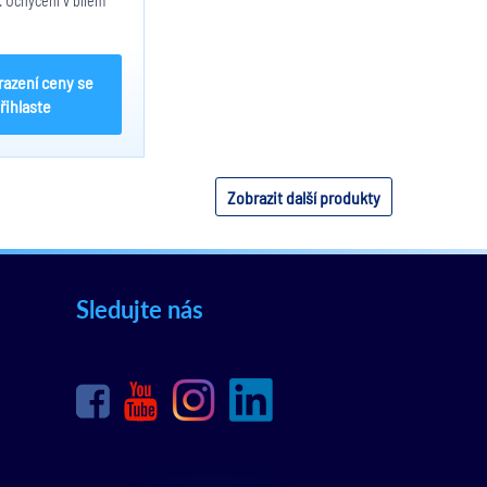
 Uchycení v bílém
e, přítlačná pružina.
k modulu 20004140.
or průměru 26mm.
m.
razení ceny se
řihlaste
Zobrazit další produkty
Sledujte nás