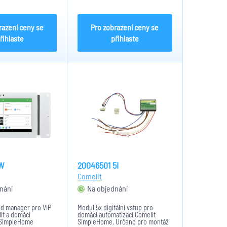
ozměry: 4 DIN
kovové spony. Přívodní kabel
1,5m. Připojuje se k modulu
20004140.
razení ceny se
Pro zobrazení ceny se
řihlaste
přihlaste
W
20046501 5I
Comelit
nání
Na objednání
id manager pro VIP
Modul 5x digitální vstup pro
it a domácí
domácí automatizaci Comelit
 SimpleHome
SimpleHome. Určeno pro montáž