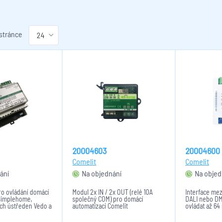
 stránce
20004603
20004600
Comelit
Comelit
ání
Na objednání
Na objed
ro ovládání domácí
Modul 2x IN / 2x OUT (relé 10A
Interface me
Simplehome,
společný COM) pro domácí
DALI nebo D
ch ústředen Vedo a
automatizaci Comelit
ovládat až 64
melit přes aplikaci.
SimpleHome. Použití pro ovládání
na DALI/DMX 
ení 12-24VDC.
žaluzií nebo světel (nevhodné pro
světel. Neum