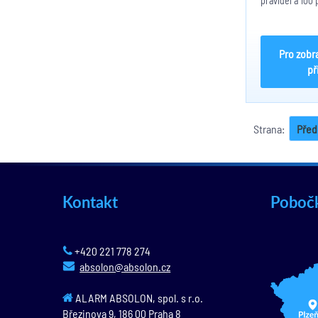
pravidel a 100
logickými operá
Podmínky moho
mezi sebou, se
ON/OFF, analo
překročení...
Pro zobr
př
Strana:
Před
Kontakt
Poboč
+420 221 778 274
absolon@absolon.cz
ALARM ABSOLON, spol. s r.o.
Březinova 9,
186 00
Praha 8