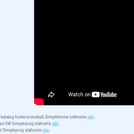
 katalog funkcí a modulů Simplehome stáhnete
zde
.
cí SW Simpleprog stáhnete
zde
.
W Simpleprog stáhnete
zde
.