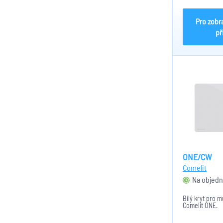
Rozměry: 4 DI
Pro zobr
př
ONE/CW
Comelit
Na objedn
Bílý kryt pro m
Comelit ONE.