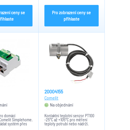
 a napájení modulů
automatizací SimpleHome.
na DALI/DMX BUS.
Napájení: 12-56VDC, rozměry:
70x90x59mm (4 DIN moduly)
razení ceny se
Pro zobrazení ceny se
řihlaste
přihlaste
20004155
Comelit
nání
Na objednání
ro domácí
Kontaktní teplotni senzor PT100
 Comelit Simplehome.
-25°C až +105°C pro měření
ádat systém přes
teploty potrubí nebo nádrží.
žeč, tablet nebo
Upevnění pomocí dodávané