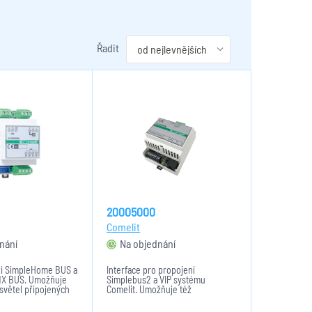
Řadit
20005000
Comelit
nání
Na objednání
zi SimpleHome BUS a
Interface pro propojení
MX BUS. Umožňuje
Simplebus2 a VIP systému
 světel připojených
Comelit. Umožňuje též
nebo až 21 RGB
přesměrovat volání z panelu na
ožňuje
APP a propojení s domácí