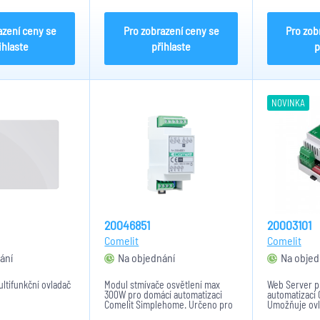
N moduly
LED nebo fluorescenční světla).
programování
Napájení 24VDC, rozměry:...
připojených 
Spotřeba...
azení ceny se
Pro zobrazení ceny se
Pro zob
ihlaste
přihlaste
p
NOVINKA
20046851
20003101
Comelit
Comelit
ání
Na objednání
Na objed
ultifunkční ovladač
Modul stmívače osvětlení max
Web Server p
300W pro domácí automatizaci
automatizaci
Comelit Simplehome. Určeno pro
Umožňuje ovl
halogeny, fluorescenční lampy,
webový prohlí