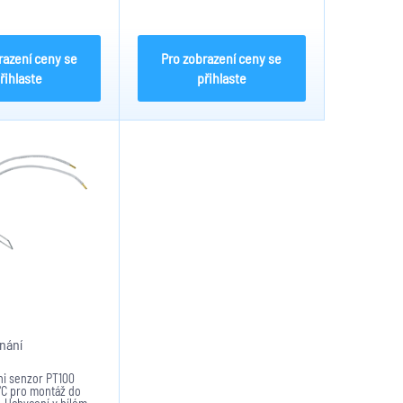
např. pod tlačítka nebo vypínače.
Napájení 24VDC/22mA. Rozměry:
41x29x9mm
razení ceny se
Pro zobrazení ceny se
řihlaste
přihlaste
nání
tni senzor PT100
°C pro montáž do