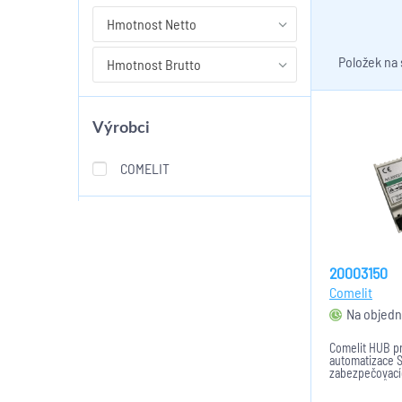
Hmotnost Netto
Položek na
Hmotnost Brutto
Výrobci
COMELIT
20003150
Comelit
Na objedn
Comelit HUB p
automatizace 
zabezpečovací
VIP systémů Co
Vyžaduje napáj