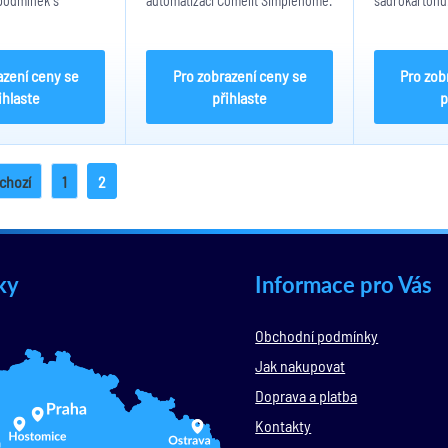
 podmínek s
automatizaci Comelit Simplehome.
sádrokartonu.
tory "AND", "OR".
Instalace do standardního
hliníkovém těl
u být provázány
zapuštěného 3 modulového
Připojuje se 
 stavy vstupů
rámečku "civil series". Odběr max
Vyžaduje otv
gových hodnot,
20mA
Hloubka 26m
azení ceny se
Pro zobrazení ceny se
Pro zob
ihlaste
přihlaste
p
chozí
1
2
ky
Informace pro Vás
Obchodní podmínky
Jak nakupovat
Doprava a platba
Kontakty