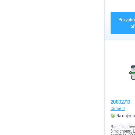
port pro připo
100MB, 1x 3,5
vstup externíh
(max 32GB flash 
Pro zobr
př
20002710
Comelit
Na objedn
Modul logický
Simplehome. Lz