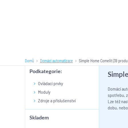
Domů
Domácí automatizace
Simple Home Comelit
(39 produ
Podkategorie:
Simpl
Ovládací prvky
Domácí auto
Moduly
spotřebu, z
Zdroje a příslušenství
Lze též nas
dobu, nebo 
Skladem