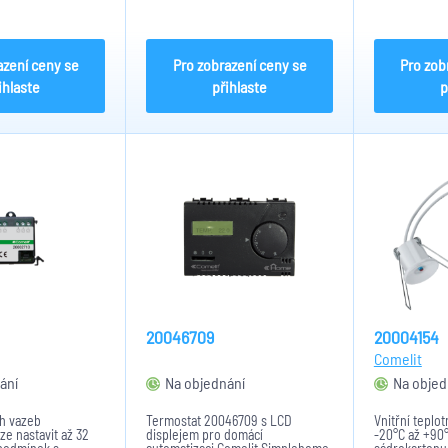
jení do ethernetu
energie, atd) z výstupů pulsních
mm konektor pro
měřičů. Umožní zobrazit grafy
o signálu, 4x USB
nebo tabulky na Manageru.
disk),...
Napájení 24VDC, rozměry:
42x42x18mm ...
azení ceny se
Pro zobrazení ceny se
Pro zob
ihlaste
přihlaste
p
20046709
20004154
Comelit
ání
Na objednání
Na objed
ch vazeb
Termostat 20046709 s LCD
Vnitřní teplo
e nastavit až 32
displejem pro domácí
-20°C až +90