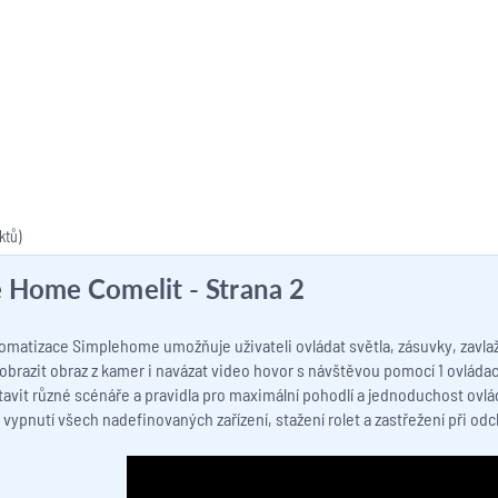
ktů)
e Home Comelit
- Strana 2
matizace Simplehome umožňuje uživateli ovládat světla, zásuvky, zavlažo
obrazit obraz z kamer i navázat video hovor s návštěvou pomocí 1 ovládací
tavit různé scénáře a pravidla pro maximální pohodlí a jednoduchost ovlá
vypnutí všech nadefinovaných zařízení, stažení rolet a zastřežení při od