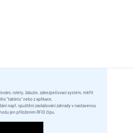
vání, rolety, žaluzie, zabezpečovací systém, měřit
ho "tabletu" nebo z aplikace.
dání např. spuštění zavlažování zahrady v nastavenou
chodu jen přiložením RFID čipu.