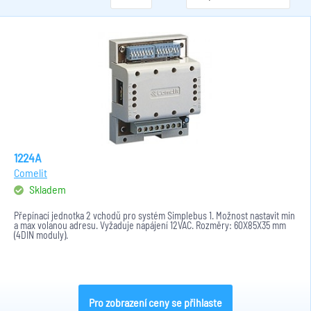
1224A
Comelit
Skladem
Přepínací jednotka 2 vchodů pro systém Simplebus 1. Možnost nastavit min
a max volanou adresu. Vyžaduje napájení 12VAC. Rozměry: 60X85X35 mm
(4DIN moduly).
Pro zobrazení ceny se přihlaste