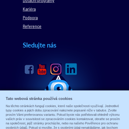
Dotační programy
Kariéra
Podpora
Reference
Sledujte nás
Tato webová stránka používá cookies
Na těchto stránkách fungují cookies, které naše společnosti využívají. Jednotlivé
typy cookies a jejich dobu zpracování naleznete popsané níže v tabulce. Zvolte
prosím Vámi preferovanou variantu. Pokud byste nás potřebovali ohledně výkonu
vašich práv v souvislosti se zpracováním cookies kontaktovat, obraťte se prosím
na společnost, jejíž stránky procházíte, nebo na našeho Pověřence pro ochranu
osobních údajů. Pokud si myslíte, že s osobními údaji nenakládáme, jak bychom