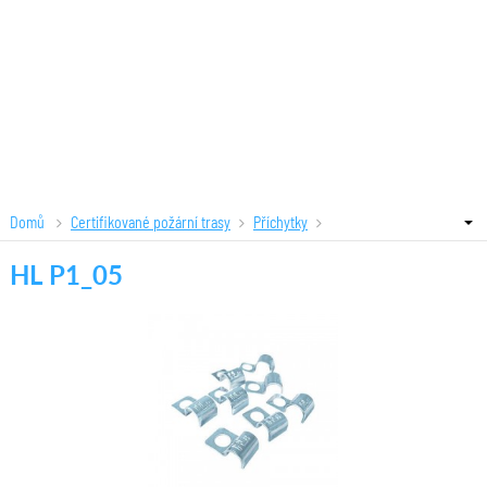
Domů
Certifikované požární trasy
Příchytky
Kabelové protipožární příchytk
HL P1_05
HL P1_05