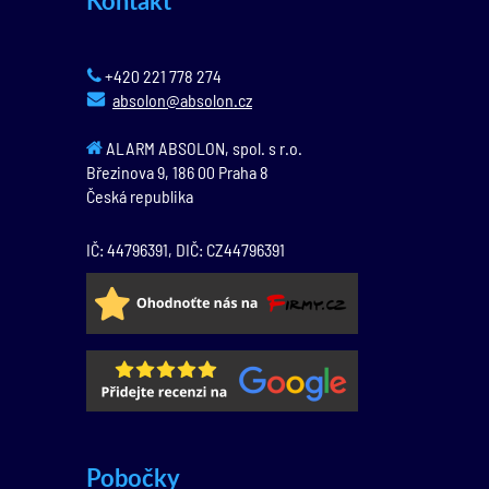
Kontakt
+420 221 778 274
absolon@absolon.cz
ALARM ABSOLON, spol. s r.o.
Březinova 9,
186 00
Praha 8
Česká republika
IČ: 44796391, DIČ: CZ44796391
Pobočky