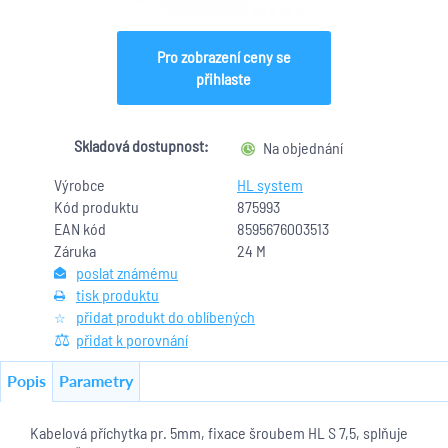
Pro zobrazení ceny se
přihlaste
Skladová dostupnost:
Na objednání
Výrobce
HL system
Kód produktu
875993
EAN kód
8595676003513
Záruka
24 M
poslat známému
tisk produktu
přidat produkt do oblíbených
přidat k porovnání
Popis
Parametry
Kabelová příchytka pr. 5mm, fixace šroubem HL S 7,5, splňuje