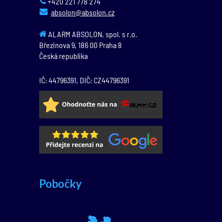
+420 221 778 274
absolon@absolon.cz
ALARM ABSOLON, spol. s r.o.
Březinova 9,
186 00
Praha 8
Česká republika
IČ: 44796391, DIČ: CZ44796391
Pobočky