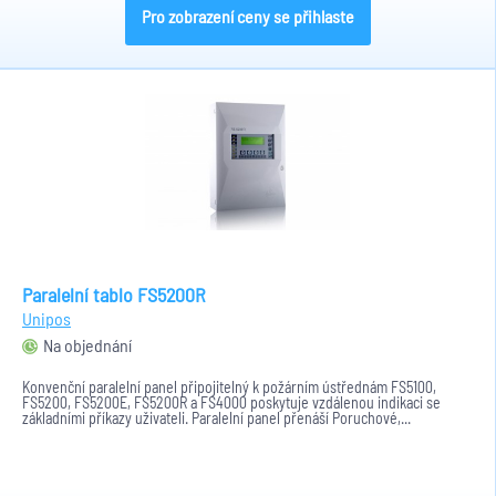
Pro zobrazení ceny se přihlaste
Paralelní tablo FS5200R
Unipos
Na objednání
Konvenční paralelní panel připojitelný k požárním ústřednám FS5100,
FS5200, FS5200E, FS5200R a FS4000 poskytuje vzdálenou indikaci se
základními příkazy uživateli. Paralelní panel přenáší Poruchové,...