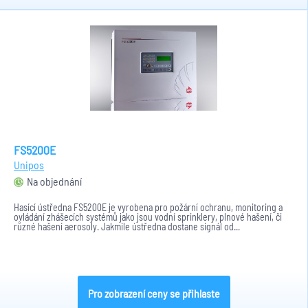
FS5200E
Unipos
Na objednání
Hasící ústředna FS5200E je vyrobena pro požární ochranu, monitoring a
ovládání zhášecích systémů jako jsou vodní sprinklery, plnové hašení, či
různé hašení aerosoly. Jakmile ústředna dostane signál od...
Pro zobrazení ceny se přihlaste