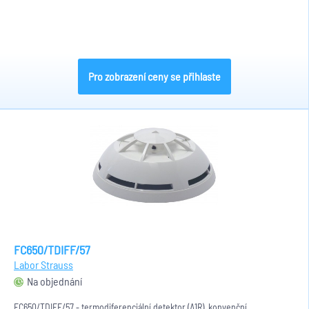
Pro zobrazení ceny se přihlaste
FC650/TDIFF/57
Labor Strauss
Na objednání
FC650/TDIFF/57 - termodiferenciální detektor (A1R), konvenční