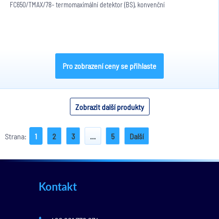
FC650/TMAX/78- termomaximální detektor (BS), konvenční
Pro zobrazení ceny se přihlaste
Zobrazit další produkty
Strana:
1
2
3
...
5
Další
Kontakt