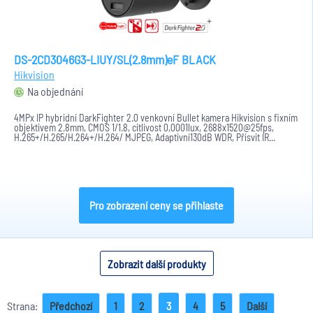
DS-2CD3046G3-LIUY/SL(2.8mm)eF BLACK
Hikvision
Na objednání
4MPx IP hybridní DarkFighter 2.0 venkovní Bullet kamera Hikvision s fixním
objektivem 2.8mm, CMOS 1/1.8, citlivost 0,0001lux, 2688x1520@25fps,
H.265+/H.265/H.264+/H.264/ MJPEG, Adaptivní130dB WDR, Přísvit IR...
Pro zobrazení ceny se přihlaste
Zobrazit další produkty
Strana:
Předchozí
1
2
3
4
5
Další