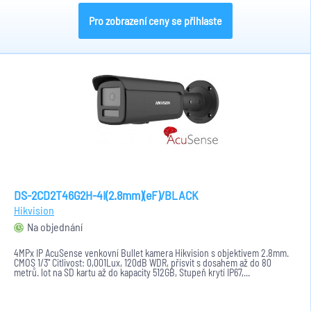
Pro zobrazení ceny se přihlaste
DS-2CD2T46G2H-4I(2.8mm)(eF)/BLACK
Hikvision
Na objednání
4MPx IP AcuSense venkovní Bullet kamera Hikvision s objektivem 2.8mm.
CMOS 1/3" Citlivost: 0,001Lux, 120dB WDR, přísvit s dosahem až do 80
metrů. lot na SD kartu až do kapacity 512GB, Stupeň krytí IP67,...