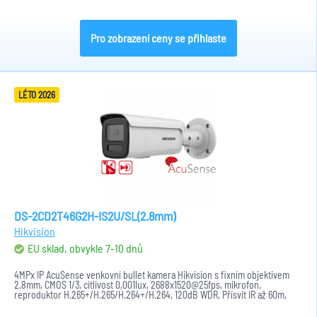
Pro zobrazení ceny se přihlaste
LÉTO 2026
DS-2CD2T46G2H-IS2U/SL(2.8mm)
Hikvision
EU sklad, obvykle 7-10 dnů
4MPx IP AcuSense venkovní bullet kamera Hikvision s fixním objektivem
2.8mm, CMOS 1/3, citlivost 0,001lux, 2688x1520@25fps, mikrofon,
reproduktor H.265+/H.265/H.264+/H.264, 120dB WDR, Přísvit IR až 60m,
SD...