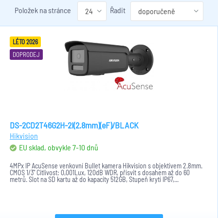
Položek na stránce
Řadit
LÉTO 2026
DOPRODEJ
DS-2CD2T46G2H-2I(2.8mm)(eF)/BLACK
Hikvision
EU sklad, obvykle 7-10 dnů
4MPx IP AcuSense venkovní Bullet kamera Hikvision s objektivem 2.8mm.
CMOS 1/3" Citlivost: 0,001Lux, 120dB WDR, přísvit s dosahem až do 60
metrů. Slot na SD kartu až do kapacity 512GB, Stupeň krytí IP67,...