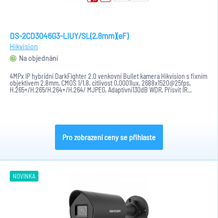
DS-2CD3046G3-LIUY/SL(2.8mm)(eF)
Hikvision
Na objednání
4MPx IP hybridní DarkFighter 2.0 venkovní Bullet kamera Hikvision s fixním
objektivem 2.8mm, CMOS 1/1.8, citlivost 0,0001lux, 2688x1520@25fps,
H.265+/H.265/H.264+/H.264/ MJPEG, Adaptivní130dB WDR, Přísvit IR...
Pro zobrazení ceny se přihlaste
NOVINKA