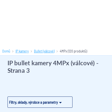
Domů
IP kamery
Bullet (válcové)
4MPx
(120 produktů)
IP bullet kamery 4MPx (válcové)
-
Strana 3
Filtry, sklady, výrobce a parametry