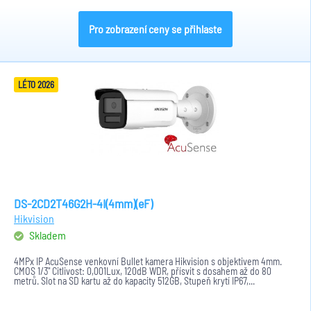
Pro zobrazení ceny se přihlaste
LÉTO 2026
DS-2CD2T46G2H-4I(4mm)(eF)
Hikvision
Skladem
4MPx IP AcuSense venkovní Bullet kamera Hikvision s objektivem 4mm.
CMOS 1/3" Citlivost: 0,001Lux, 120dB WDR, přísvit s dosahem až do 80
metrů. Slot na SD kartu až do kapacity 512GB, Stupeň krytí IP67,...