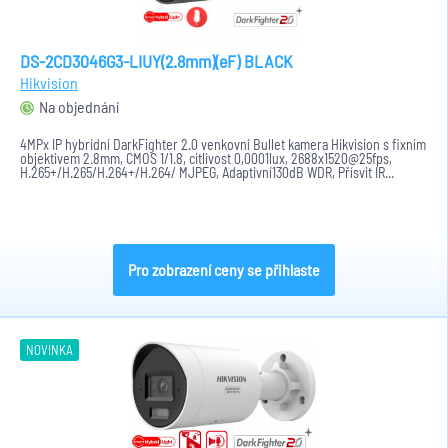
DS-2CD3046G3-LIUY(2.8mm)(eF) BLACK
Hikvision
Na objednání
4MPx IP hybridní DarkFighter 2.0 venkovní Bullet kamera Hikvision s fixním
objektivem 2.8mm, CMOS 1/1.8, citlivost 0,0001lux, 2688x1520@25fps,
H.265+/H.265/H.264+/H.264/ MJPEG, Adaptivní130dB WDR, Přísvit IR...
Pro zobrazení ceny se přihlaste
NOVINKA