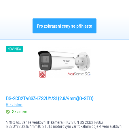
Pro zobrazení ceny se přihlaste
NOVINKA
DS-2CD2T46G3-IZS2UY/SL(2.8/4mm)(O-STD)
Hikvision
Skladem
4 MPx AcuSense venkovní IP kamera HIKVISION DS 2CD2T46G3
IZS2UY/SL(2.8/4mm)(O STD) s motorovým varifokálním objektivem a aktivní