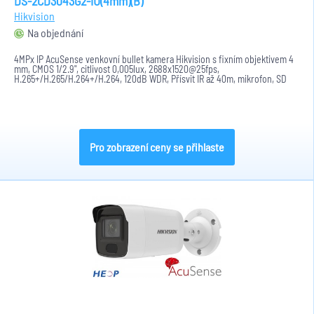
DS-2CD3043G2-IU(4mm)(B)
Hikvision
Na objednání
4MPx IP AcuSense venkovní bullet kamera Hikvision s fixním objektivem 4
mm, CMOS 1/2.9", citlivost 0,005lux, 2688x1520@25fps,
H.265+/H.265/H.264+/H.264, 120dB WDR, Přísvit IR až 40m, mikrofon, SD
karta až...
Pro zobrazení ceny se přihlaste