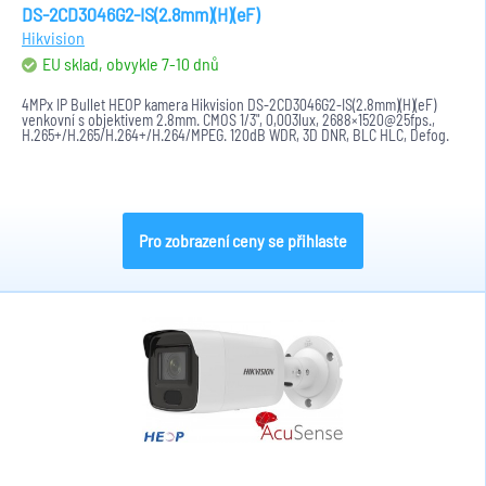
DS-2CD3046G2-IS(2.8mm)(H)(eF)
Hikvision
EU sklad, obvykle 7-10 dnů
4MPx IP Bullet HEOP kamera Hikvision DS-2CD3046G2-IS(2.8mm)(H)(eF)
venkovní s objektivem 2.8mm. CMOS 1/3", 0,003lux, 2688×1520@25fps.,
H.265+/H.265/H.264+/H.264/MPEG. 120dB WDR, 3D DNR, BLC HLC, Defog.
IR...
Pro zobrazení ceny se přihlaste