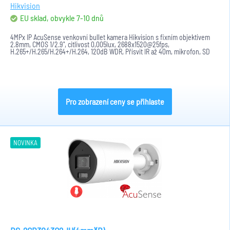
Hikvision
EU sklad, obvykle 7-10 dnů
4MPx IP AcuSense venkovní bullet kamera Hikvision s fixním objektivem
2.8mm, CMOS 1/2.9", citlivost 0,005lux, 2688x1520@25fps,
H.265+/H.265/H.264+/H.264, 120dB WDR, Přísvit IR až 40m, mikrofon, SD
karta až...
Pro zobrazení ceny se přihlaste
NOVINKA