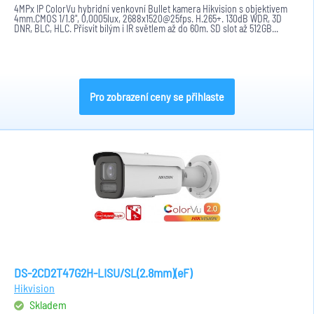
4MPx IP ColorVu hybridní venkovní Bullet kamera Hikvision s objektivem
4mm.CMOS 1/1.8", 0,0005lux, 2688x1520@25fps. H.265+. 130dB WDR, 3D
DNR, BLC, HLC. Přísvit bílým i IR světlem až do 60m. SD slot až 512GB...
Pro zobrazení ceny se přihlaste
DS-2CD2T47G2H-LISU/SL(2.8mm)(eF)
Hikvision
Skladem