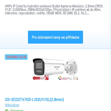
4MPx IP ColorVu hybridní venkovní Bullet kamera Hikvision, 2.8mm.CMOS
1/1.8", 0,0005lux, 2688x1520@25fps. Přísvit bílým i IR světlem až do 60m,
mikrofon, reproduktor, světlo, 130dB WDR, 3D DNR, BLC, HLC,...
Pro zobrazení ceny se přihlaste
COLORVU 3.0 AI
DS-2CD2T47G3-LIS2UY/SL(2.8mm)
Hikvision
Skladem