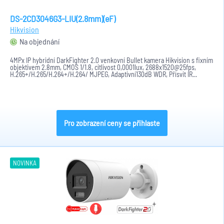
DS-2CD3046G3-LIU(2.8mm)(eF)
Hikvision
Na objednání
4MPx IP hybridní DarkFighter 2.0 venkovní Bullet kamera Hikvision s fixním
objektivem 2.8mm, CMOS 1/1.8, citlivost 0,0001lux, 2688x1520@25fps,
H.265+/H.265/H.264+/H.264/ MJPEG, Adaptivní130dB WDR, Přísvit IR...
Pro zobrazení ceny se přihlaste
NOVINKA