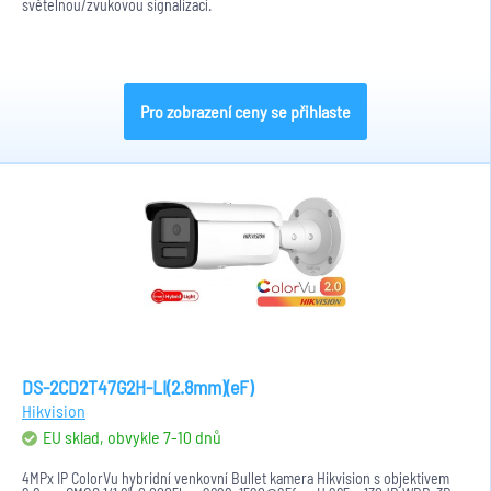
světelnou/zvukovou signalizací.
Pro zobrazení ceny se přihlaste
DS-2CD2T47G2H-LI(2.8mm)(eF)
Hikvision
EU sklad, obvykle 7-10 dnů
4MPx IP ColorVu hybridní venkovní Bullet kamera Hikvision s objektivem