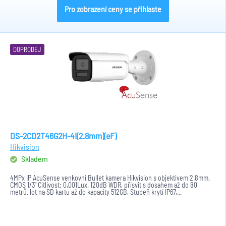
Pro zobrazení ceny se přihlaste
DOPRODEJ
DS-2CD2T46G2H-4I(2.8mm)(eF)
Hikvision
Skladem
4MPx IP AcuSense venkovní Bullet kamera Hikvision s objektivem 2.8mm.
CMOS 1/3" Citlivost: 0,001Lux, 120dB WDR, přísvit s dosahem až do 80
metrů. lot na SD kartu až do kapacity 512GB, Stupeň krytí IP67,...