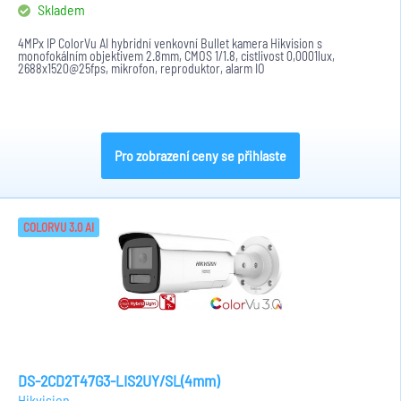
Skladem
4MPx IP ColorVu AI hybridní venkovní Bullet kamera Hikvision s
monofokálním objektivem 2.8mm, CMOS 1/1.8, cistlivost 0,0001lux,
2688x1520@25fps, mikrofon, reproduktor, alarm IO
H.265+/H.265/H.264+/H.264,...
Pro zobrazení ceny se přihlaste
COLORVU 3.0 AI
DS-2CD2T47G3-LIS2UY/SL(4mm)
Hikvision