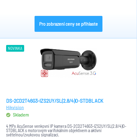
Pro zobrazení ceny se přihlaste
NOVINKA
DS-2CD2T46G3-IZS2UY/SL(2.8/4)O-STDBLACK
Hikvision
Skladem
4 MPx AcuSense venkovní IP kamera DS-2CD2T46G3-IZS2UY/SL(2.8/4)O-
STDBLACK s motorovým varifokálním objektivem a aktivní
světelnou/zvukovou signalizací.