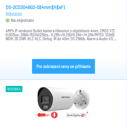
DS-2CD3046G2-IS(4mm)(H)(eF)
Hikvision
Na objednání
4MPx IP venkovní Bullet kamera Hikvision s objektivem 4mm. CMOS 1/3",
0,003lux, 2688×1520@25fps., H.265+/H.265/H.264+/H.264/MPEG. 120dB
WDR, 3D DNR, BLC HLC, Defog. IR do 40m. DS 256Gb, Alarm a Audio I/O....
Pro zobrazení ceny se přihlaste
NOVINKA