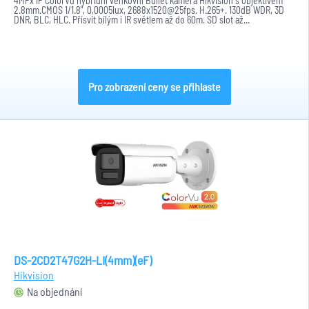
4MPx IP ColorVu hybridní venkovní Bullet kamera Hikvision s objektivem
2.8mm.CMOS 1/1.8", 0,0005lux, 2688x1520@25fps. H.265+. 130dB WDR, 3D
DNR, BLC, HLC. Přísvit bílým i IR světlem až do 60m. SD slot až...
Pro zobrazení ceny se přihlaste
DS-2CD2T47G2H-LI(4mm)(eF)
Hikvision
Na objednání