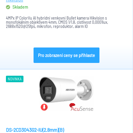
Skladem
4MPx IP ColorVu AI hybridní venkovní Bullet kamera Hikvision s
monofokálním objektivem 4mm, CMOS 1/1.8, cistlivost 0,0001lux,
2688x1520@25fps, mikrofon, reproduktor, alarm IO
H.265+/H.265/H.264+/H.264, 130dB...
Pro zobrazení ceny se přihlaste
NOVINKA
DS-2CD3043G2-IU(2.8mm)(B)