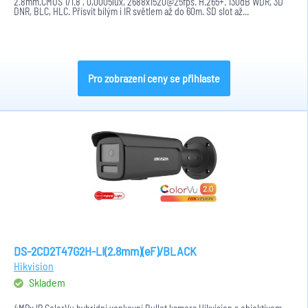
2.8mm.CMOS 1/1.8", 0,0005lux, 2688x1520@25fps. H.265+. 130dB WDR, 3D
DNR, BLC, HLC. Přísvit bílým i IR světlem až do 60m. SD slot až...
Pro zobrazení ceny se přihlaste
DS-2CD2T47G2H-LI(2.8mm)(eF)/BLACK
Hikvision
Skladem