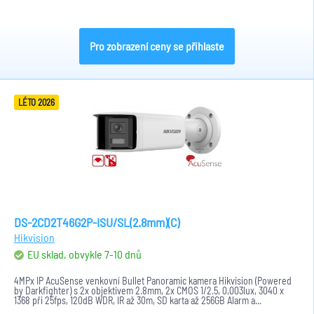
Pro zobrazení ceny se přihlaste
LÉTO 2026
DS-2CD2T46G2P-ISU/SL(2.8mm)(C)
Hikvision
EU sklad, obvykle 7-10 dnů
4MPx IP AcuSense venkovní Bullet Panoramic kamera Hikvision (Powered
by Darkfighter) s 2x objektivem 2.8mm, 2x CMOS 1/2.5, 0,003lux, 3040 x
1368 při 25fps, 120dB WDR, IR až 30m, SD karta až 256GB Alarm a...