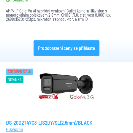
4MPx IP ColorVu AI hybridní venkovní Bullet kamera Hikvision s
monofokálním objektivem 2.8mm, CMOS 1/1.8, cistlivost 0,0001lux,
2688x1520@25fps, mikrofon, reproduktor, alarm IO
H.265+/H.265/H.264+/H.264,...
Pro zobrazení ceny se přihlaste
COLORVU 3.0 AI
NOVINKA
DS-2CD2T47G3-LIS2UY/SL(2.8mm)/BLACK
Hikvision