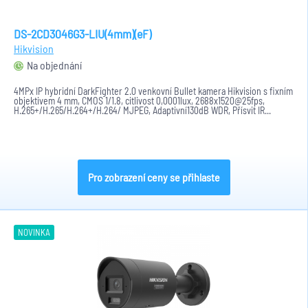
DS-2CD3046G3-LIU(4mm)(eF)
Hikvision
Na objednání
4MPx IP hybridní DarkFighter 2.0 venkovní Bullet kamera Hikvision s fixním
objektivem 4 mm, CMOS 1/1.8, citlivost 0,0001lux, 2688x1520@25fps,
H.265+/H.265/H.264+/H.264/ MJPEG, Adaptivní130dB WDR, Přísvit IR...
Pro zobrazení ceny se přihlaste
NOVINKA