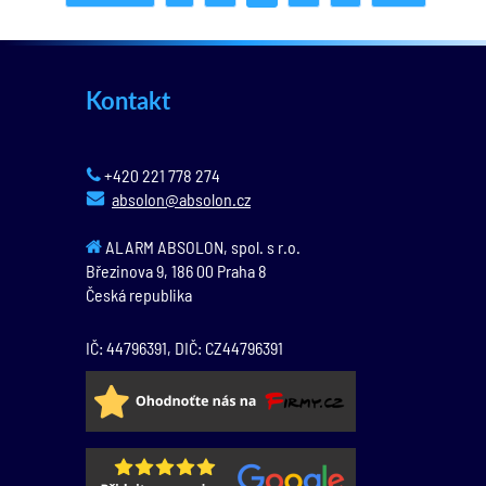
Kontakt
+420 221 778 274
absolon@absolon.cz
ALARM ABSOLON, spol. s r.o.
Březinova 9,
186 00
Praha 8
Česká republika
IČ: 44796391, DIČ: CZ44796391