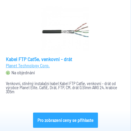
Kabel FTP Cat5e, venkovní - drát
Planet Technology Corp.
Na objednání
Venkovní, stíněný instalační kabel Kabel FTP Cat5e, venkovní - drát od
výrobce Planet Elite, Cat5E, Drát, FTP, CM, drát 0,51mm AWG 24, krabice
305m
Pro zobrazení ceny se přihlaste