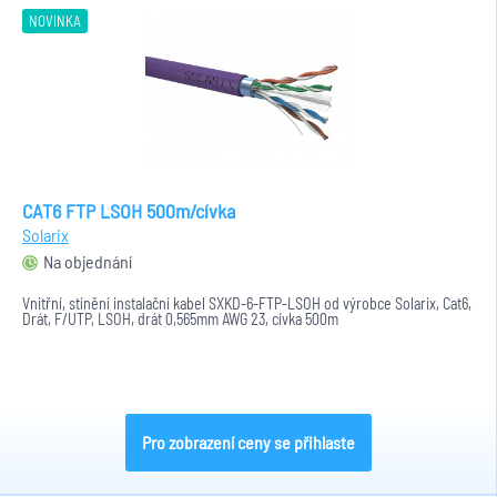
NOVINKA
CAT6 FTP LSOH 500m/cívka
Solarix
Na objednání
Vnitřní, stínění instalační kabel SXKD-6-FTP-LSOH od výrobce Solarix, Cat6,
Drát, F/UTP, LSOH, drát 0,565mm AWG 23, cívka 500m
Pro zobrazení ceny se přihlaste