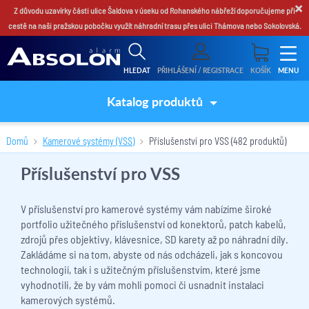
×
Z důvodu uzavírky části ulice Šaldova v úseku od Rohanského nábřeží doporučujeme při
cestě na naši pražskou pobočku využít náhradní trasu přes ulici Thámova nebo Sokolovská.
HLEDAT
PŘIHLÁŠENÍ / REGISTRACE
KOŠÍK
MENU
Katalog produktů
Domů
Kamerové systémy (VSS)
Příslušenství pro VSS
(482 produktů)
Příslušenství pro VSS
V příslušenství pro kamerové systémy vám nabízíme široké
portfolio užitečného příslušenství od konektorů, patch kabelů,
zdrojů přes objektivy, klávesnice, SD karety až po náhradní díly.
Zakládáme si na tom, abyste od nás odcházeli, jak s koncovou
technologií, tak i s užitečným příslušenstvím, které jsme
vyhodnotili, že by vám mohli pomoci či usnadnit instalaci
kamerových systémů.