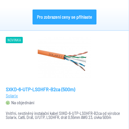
Pro zobrazení ceny se přihlaste
NOVINKA
SXKD-6-UTP-LSOHFR-B2ca (500m)
Solarix
Na objednání
Vnitřní, nestíněný instalační kabel SXKD-6-UTP-LSOHFR-B2ca od výrobce
Solarix, Cat6, Drát, U/UTP, LSOHFR, drát 0,55mm AWG 23, cívka 500m