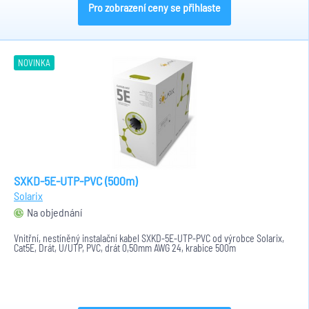
Pro zobrazení ceny se přihlaste
NOVINKA
SXKD-5E-UTP-PVC (500m)
Solarix
Na objednání
Vnitřní, nestíněný instalační kabel SXKD-5E-UTP-PVC od výrobce Solarix,
Cat5E, Drát, U/UTP, PVC, drát 0,50mm AWG 24, krabice 500m