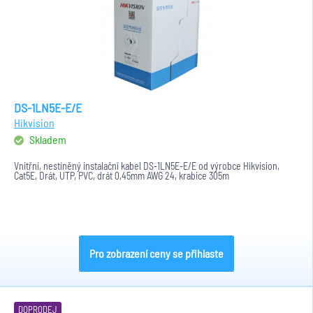
DS-1LN5E-E/E
Hikvision
Skladem
Vnitřní, nestíněný instalační kabel DS-1LN5E-E/E od výrobce Hikvision,
Cat5E, Drát, UTP, PVC, drát 0,45mm AWG 24, krabice 305m
Pro zobrazení ceny se přihlaste
DOPRODEJ