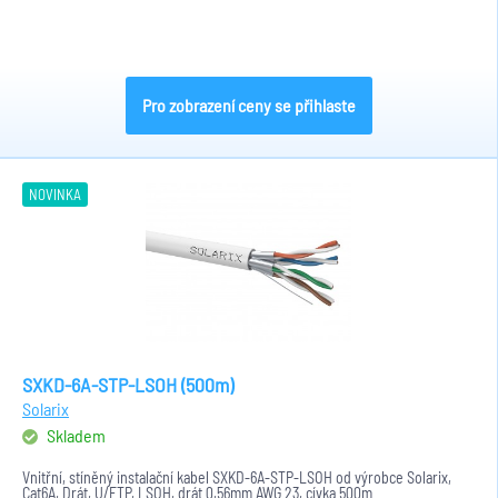
Pro zobrazení ceny se přihlaste
NOVINKA
SXKD-6A-STP-LSOH (500m)
Solarix
Skladem
Vnitřní, stíněný instalační kabel SXKD-6A-STP-LSOH od výrobce Solarix,
Cat6A, Drát, U/FTP, LSOH, drát 0,56mm AWG 23, cívka 500m