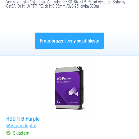
Venkovní, stíněný instalační kabel SXKD-6A-STP-PE od výrobce Solarix,
Cat6A, Drát, U/FTP, PE, drát 0,56mm AWG 23, cívka 500m
Pro zobrazení ceny se přihlaste
HDD 1TB Purple
Western Digital
Skladem