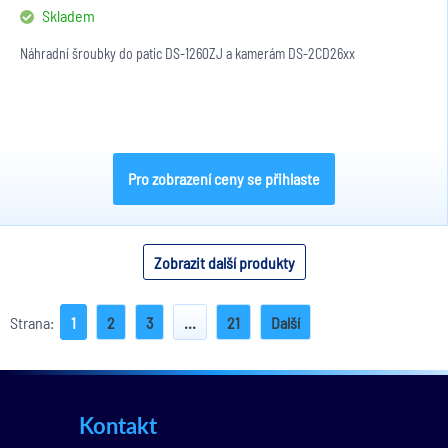
Skladem
Náhradní šroubky do patic DS-1260ZJ a kamerám DS-2CD26xx
Pro zobrazení ceny se přihlaste
Zobrazit další produkty
Strana:
1
2
3
...
21
Další
Kontakt