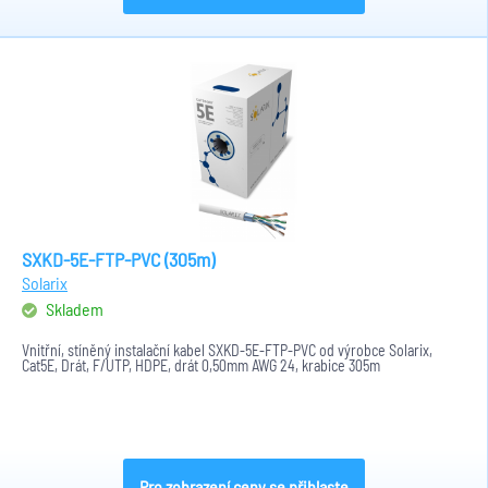
SXKD-5E-FTP-PVC (305m)
Solarix
Skladem
Vnitřní, stíněný instalační kabel SXKD-5E-FTP-PVC od výrobce Solarix,
Cat5E, Drát, F/UTP, HDPE, drát 0,50mm AWG 24, krabice 305m
Pro zobrazení ceny se přihlaste