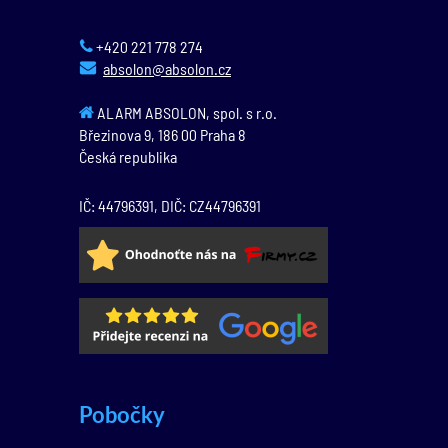
+420 221 778 274
absolon@absolon.cz
ALARM ABSOLON, spol. s r.o.
Březinova 9,
186 00
Praha 8
Česká republika
IČ: 44796391, DIČ: CZ44796391
Pobočky