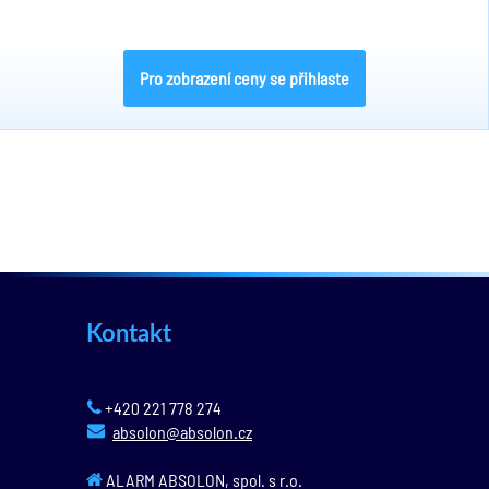
Pro zobrazení ceny se přihlaste
Kontakt
+420 221 778 274
absolon@absolon.cz
ALARM ABSOLON, spol. s r.o.