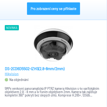
Pro zobrazení ceny se přihlaste
NOVINKA
DS-2CD6D55G2-IZHS(2.8-8mm/2mm)
Hikvision
Na objednání
5MPx venkovní panoramatická IP PTRZ kamera Hikvision s 4x varifokálním
objektivem 2.8 - 8 mm a 1x fixním objektivem 2mm. Kamera tak zajišťuje
kompletní 360° pokrytí bez slepých úhlů. Komprese H.265+, 120db...