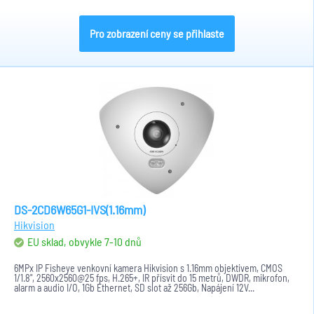
Pro zobrazení ceny se přihlaste
DS-2CD6W65G1-IVS(1.16mm)
Hikvision
EU sklad, obvykle 7-10 dnů
6MPx IP Fisheye venkovní kamera Hikvision s 1.16mm objektivem, CMOS
1/1.8", 2560x2560@25 fps, H.265+, IR přísvit do 15 metrů, DWDR, mikrofon,
alarm a audio I/O, 1Gb Ethernet, SD slot až 256Gb, Napájení 12V...