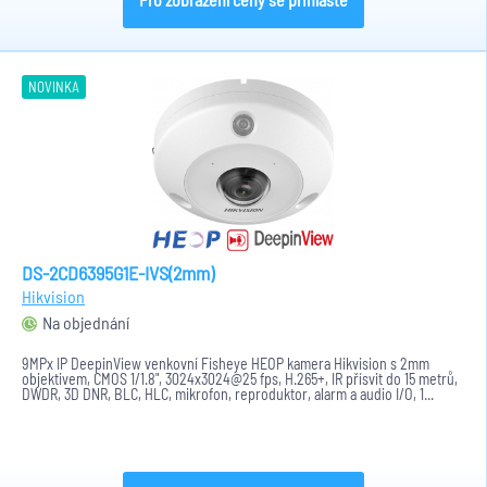
NOVINKA
DS-2CD6395G1E-IVS(2mm)
Hikvision
Na objednání
9MPx IP DeepinView venkovní Fisheye HEOP kamera Hikvision s 2mm
objektivem, CMOS 1/1.8", 3024x3024@25 fps, H.265+, IR přísvit do 15 metrů,
DWDR, 3D DNR, BLC, HLC, mikrofon, reproduktor, alarm a audio I/O, 1...