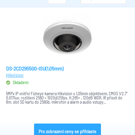
DS-2CD2955G0-ISU(1.05mm)
Hikvision
Skladem
5MPx IP vnitřní Fisheye kamera Hikvision s 1,05mm objektivem, CMOS 1/2.7"
0,017lux, rozlišení 2560 × 1920@25fps. H.265+ , 120dB WDR, IR přísvit do
8m. slot SD kartu do 256Gb, mikrofon a alarm a audio vstupy...
Pro zobrazení ceny se přihlaste