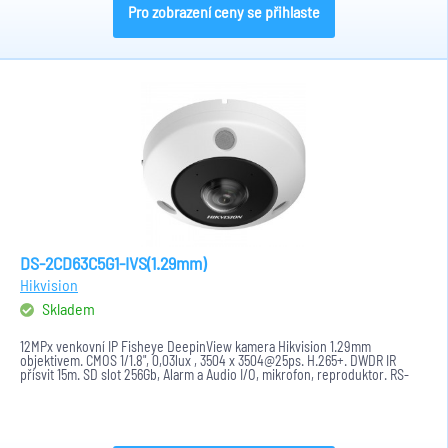
Pro zobrazení ceny se přihlaste
DS-2CD63C5G1-IVS(1.29mm)
Hikvision
Skladem
12MPx venkovní IP Fisheye DeepinView kamera Hikvision 1.29mm
objektivem. CMOS 1/1.8", 0,03lux , 3504 x 3504@25ps. H.265+. DWDR IR
přísvit 15m. SD slot 256Gb, Alarm a Audio I/O, mikrofon, reproduktor. RS-
485...