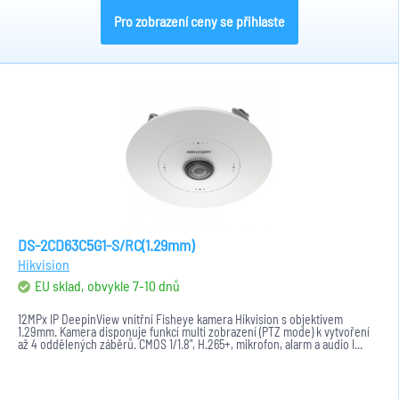
Pro zobrazení ceny se přihlaste
DS-2CD63C5G1-S/RC(1.29mm)
Hikvision
EU sklad, obvykle 7-10 dnů
12MPx IP DeepinView vnitřní Fisheye kamera Hikvision s objektivem
1.29mm. Kamera disponuje funkcí multi zobrazení (PTZ mode) k vytvoření
až 4 oddělených záběrů. CMOS 1/1.8", H.265+, mikrofon, alarm a audio I...