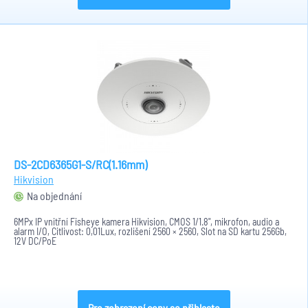
DS-2CD6365G1-S/RC(1.16mm)
Hikvision
Na objednání
6MPx IP vnitřní Fisheye kamera Hikvision, CMOS 1/1.8", mikrofon, audio a
alarm I/O, Citlivost: 0,01Lux, rozlišení 2560 × 2560, Slot na SD kartu 256Gb,
12V DC/PoE
Pro zobrazení ceny se přihlaste