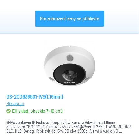
Pro zobrazení ceny se přihlaste
DS-2CD6365G1-IVS(1.16mm)
Hikvision
EU sklad, obvykle 7-10 dnů
6MPx venkovní IP Fisheye DeepinView kamera Hikvision s 1.16mm
objektivem CMOS 1/1.8", 0,01lux, 2560 x 2560@25ps. H.265+, DWDR, 3D DNR,
BLC, HLC, Defog. IR přísvit do 15m. SD slot 256Gb, Alarm a Audio I/O,...