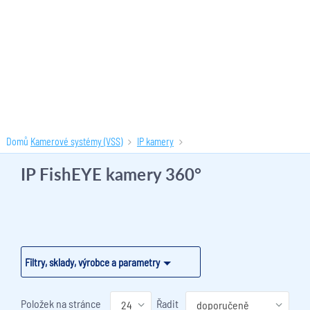
Domů
Kamerové systémy (VSS)
IP kamery
FishEYE kamery 360°
(8 produktů)
IP FishEYE kamery 360°
Filtry, sklady, výrobce a parametry
Položek na stránce
Řadit