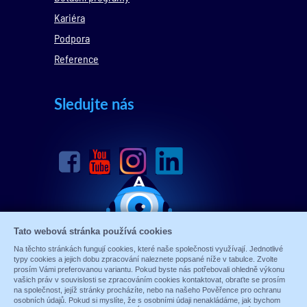
Kariéra
Podpora
Reference
Sledujte nás
Tato webová stránka používá cookies
Na těchto stránkách fungují cookies, které naše společnosti využívají. Jednotlivé
typy cookies a jejich dobu zpracování naleznete popsané níže v tabulce. Zvolte
prosím Vámi preferovanou variantu. Pokud byste nás potřebovali ohledně výkonu
vašich práv v souvislosti se zpracováním cookies kontaktovat, obraťte se prosím
na společnost, jejíž stránky procházíte, nebo na našeho Pověřence pro ochranu
osobních údajů. Pokud si myslíte, že s osobními údaji nenakládáme, jak bychom