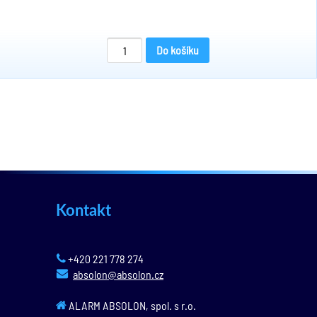
Do košíku
Kontakt
+420 221 778 274
absolon@absolon.cz
ALARM ABSOLON, spol. s r.o.