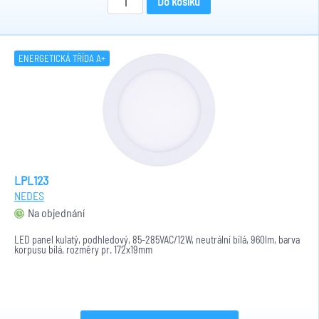
Do košíku
ENERGETICKÁ TŘÍDA A+
LPL123
NEDES
Na objednání
LED panel kulatý, podhledový, 85-285VAC/12W, neutrální bílá, 960lm, barva
korpusu bílá, rozměry pr. 172x19mm