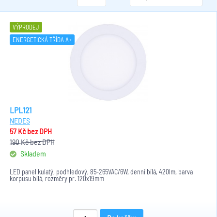
VÝPRODEJ
ENERGETICKÁ TŘÍDA A+
LPL121
NEDES
57 Kč
bez DPH
190 Kč
bez DPH
Skladem
LED panel kulatý, podhledový, 85-265VAC/6W, denní bílá, 420lm, barva
korpusu bílá, rozměry pr. 120x19mm