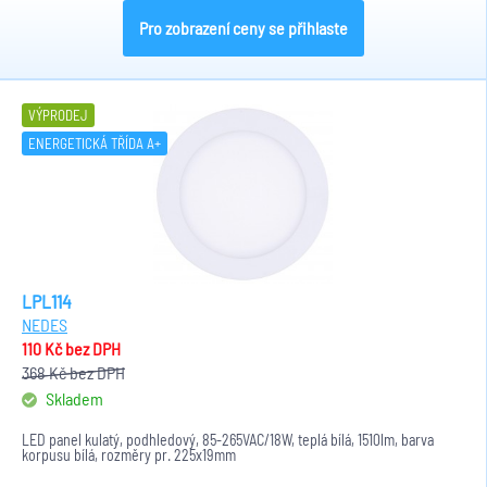
Pro zobrazení ceny se přihlaste
VÝPRODEJ
ENERGETICKÁ TŘÍDA A+
LPL114
NEDES
110 Kč
bez DPH
368 Kč
bez DPH
Skladem
LED panel kulatý, podhledový, 85-265VAC/18W, teplá bílá, 1510lm, barva
korpusu bílá, rozměry pr. 225x19mm