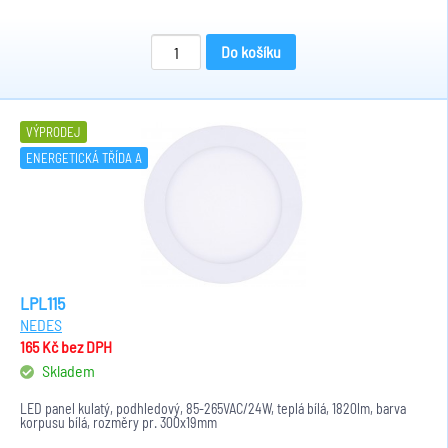
Do košíku
VÝPRODEJ
ENERGETICKÁ TŘÍDA A
LPL115
NEDES
165 Kč
bez DPH
Skladem
LED panel kulatý, podhledový, 85-265VAC/24W, teplá bílá, 1820lm, barva
korpusu bílá, rozměry pr. 300x19mm