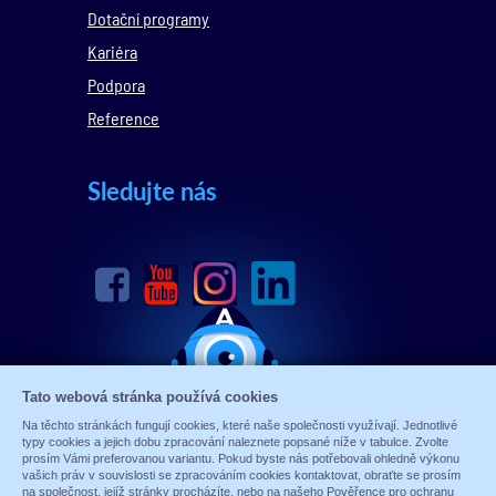
Dotační programy
Kariéra
Podpora
Reference
Sledujte nás
Tato webová stránka používá cookies
Na těchto stránkách fungují cookies, které naše společnosti využívají. Jednotlivé
typy cookies a jejich dobu zpracování naleznete popsané níže v tabulce. Zvolte
prosím Vámi preferovanou variantu. Pokud byste nás potřebovali ohledně výkonu
vašich práv v souvislosti se zpracováním cookies kontaktovat, obraťte se prosím
na společnost, jejíž stránky procházíte, nebo na našeho Pověřence pro ochranu