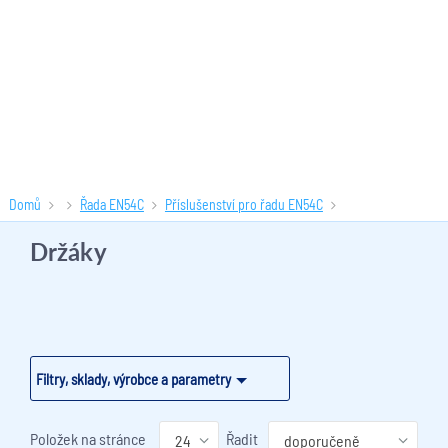
Domů
Řada EN54C
Příslušenství pro řadu EN54C
Držáky
(1 produktů)
Držáky
Filtry, sklady, výrobce a parametry
Položek na stránce
Řadit