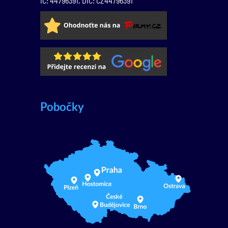
IČ: 44796391, DIČ: CZ44796391
Pobočky