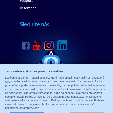
Podpora
Reference
Sledujte nás
Tato webová stránka používá cookies
Na těchto stránkách fungují cookies, které naše společnosti využívají. Jednotlivé
typy cookies a jejich dobu zpracování naleznete popsané níže v tabulce. Zvolte
prosím Vámi preferovanou variantu. Pokud byste nás potřebovali ohledně výkonu
vašich práv v souvislosti se zpracováním cookies kontaktovat, obraťte se prosím
na společnost, jejíž stránky procházíte, nebo na našeho Pověřence pro ochranu
osobních údajů. Pokud si myslíte, že s osobními údaji nenakládáme, jak bychom
měli, máte možnost podat stížnost u Úřadu pro ochranu osobních údajů. Budeme
© 1989 - 2026 ALARM ABSOLON, spol. s.r.o.
však rádi, pokud se nejdříve obrátíte přímo na nás a budeme tak moct Váš
Sun-shop
-
tvorba eshopů
požadavek obratem vyřešit.