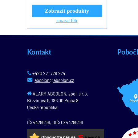
Zobrazit produkty
smazat filtr
Kontakt
Poboč
+420 221 778 274
absolon@absolon.cz
ALARM ABSOLON, spol. s r.o.
Březinova 9,
186 00
Praha 8
Česká republika
IČ: 44796391, DIČ: CZ44796391