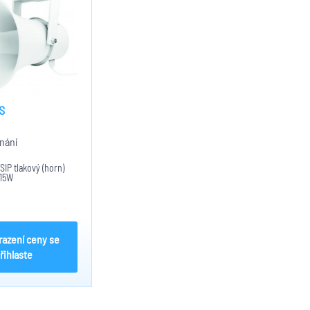
S
nání
SIP tlakový (horn)
 15W
razení ceny se
řihlaste