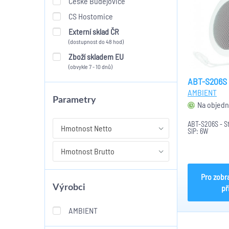
České Budějovice
CS Hostomice
Externí sklad ČR
(dostupnost do 48 hod)
Zboží skladem EU
(obvykle 7 - 10 dnů)
ABT-S206S
AMBIENT
Parametry
Na objedn
ABT-S206S - S
Hmotnost Netto
SIP: 6W
Hmotnost Brutto
Pro zobr
Výrobci
př
AMBIENT