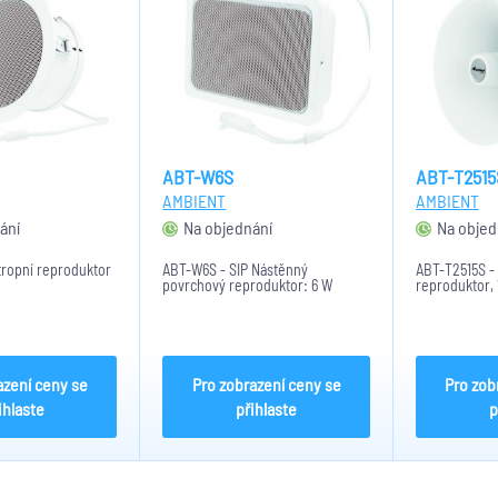
ABT-W6S
ABT-T2515
AMBIENT
AMBIENT
ání
Na objednání
Na objed
tropní reproduktor
ABT-W6S - SIP Nástěnný
ABT-T2515S - 
povrchový reproduktor: 6 W
reproduktor,
azení ceny se
Pro zobrazení ceny se
Pro zob
ihlaste
přihlaste
p