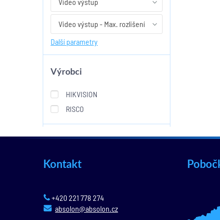
Video výstup
Video výstup - Max. rozlišení
Další parametry
Výrobci
HIKVISION
RISCO
Kontakt
Poboč
+420 221 778 274
absolon@absolon.cz