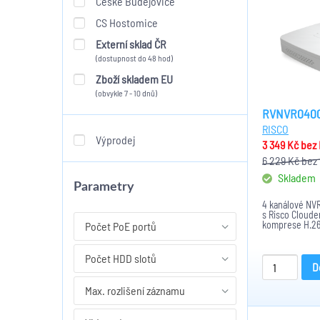
České Budějovice
CS Hostomice
Externí sklad ČR
(dostupnost do 48 hod)
Zboží skladem EU
(obvykle 7 - 10 dnů)
RVNVR040
RISCO
Výprodej
3 349 Kč
bez
6 229 Kč
bez
Skladem
Parametry
4 kanálové NVR
s Risco Cloudem
komprese H.26
Počet PoE portů
Počet HDD slotů
D
Max. rozlišení záznamu