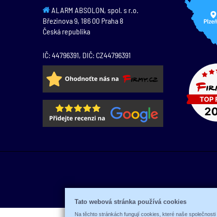
ALARM ABSOLON, spol. s r.o.
Březinova 9,
186 00
Praha 8
Česká republika
IČ: 44796391, DIČ: CZ44796391
Tato webová stránka používá cookies
Na těchto stránkách fungují cookies, které naše společnosti