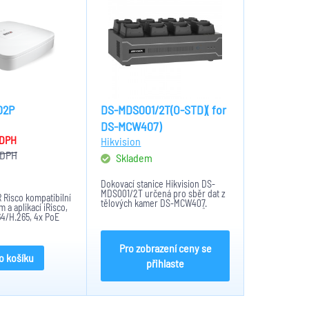
02P
DS-MDS001/2T(O-STD)( for
DS-MCW407)
 DPH
Hikvision
 DPH
Skladem
Dokovací stanice Hikvision DS-
MDS001/2T určená pro sběr dat z
 Risco kompatibilní
tělových kamer DS-MCW407.
 a aplikací iRisco,
Zjednodušuje přístup k datům a
4/H.265, 4x PoE
jejich zálohování. 4x HDD až
8TB/disk, kapcita 8 kamer, USB, 2
GB RAM, Napájení: 100-240...
Pro zobrazení ceny se
o košíku
přihlaste