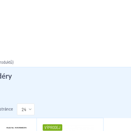
roduktů)
déry
 stránce
VÝPRODEJ