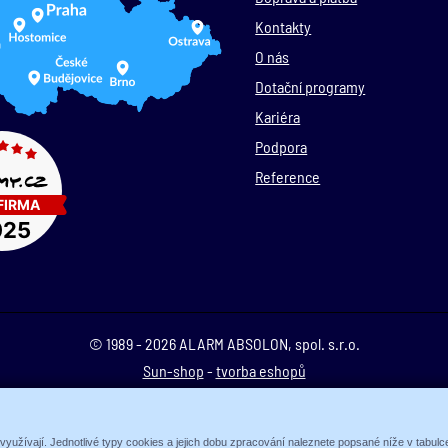
Kontakty
O nás
Dotační programy
Kariéra
Podpora
Reference
© 1989 - 2026 ALARM ABSOLON, spol. s.r.o.
Sun-shop
-
tvorba eshopů
Zobrazit plnou verzi
 využívají. Jednotlivé typy cookies a jejich dobu zpracování naleznete popsané níže v tabul