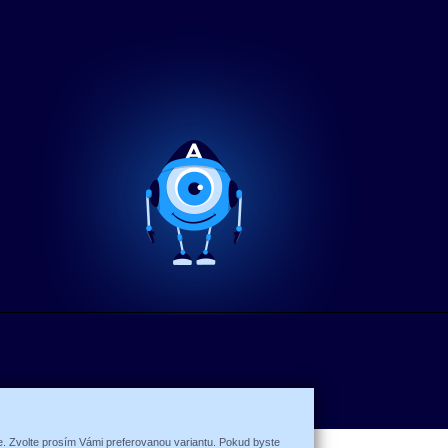
ce. Zvolte prosím Vámi preferovanou variantu. Pokud byste