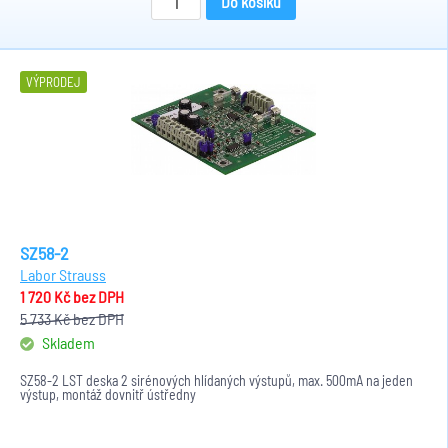
Do košíku
VÝPRODEJ
SZ58-2
Labor Strauss
1 720 Kč
bez DPH
5 733 Kč
bez DPH
Skladem
SZ58-2 LST deska 2 sirénových hlídaných výstupů, max. 500mA na jeden
výstup, montáž dovnitř ústředny