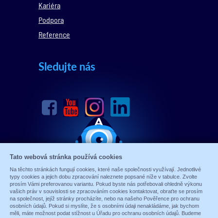
Kariéra
Podpora
Reference
Sledujte nás
Tato webová stránka používá cookies
Na těchto stránkách fungují cookies, které naše společnosti využívají. Jednotlivé
typy cookies a jejich dobu zpracování naleznete popsané níže v tabulce. Zvolte
prosím Vámi preferovanou variantu. Pokud byste nás potřebovali ohledně výkonu
vašich práv v souvislosti se zpracováním cookies kontaktovat, obraťte se prosím
na společnost, jejíž stránky procházíte, nebo na našeho Pověřence pro ochranu
osobních údajů. Pokud si myslíte, že s osobními údaji nenakládáme, jak bychom
měli, máte možnost podat stížnost u Úřadu pro ochranu osobních údajů. Budeme
© 1989 - 2026 ALARM ABSOLON, spol. s.r.o.