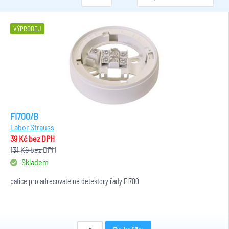
VÝPRODEJ
FI700/B
Labor Strauss
39 Kč
bez DPH
131 Kč
bez DPH
Skladem
patice pro adresovatelné detektory řady FI700