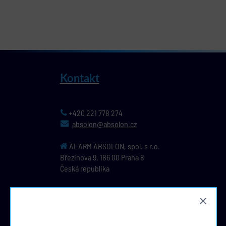
Kontakt
+420 221 778 274
absolon@absolon.cz
ALARM ABSOLON, spol. s r.o.
Březinova 9,
186 00
Praha 8
Česká republika
IČ: 44796391, DIČ: CZ44796391