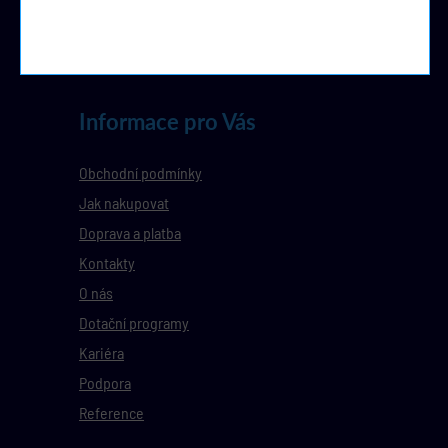
Informace pro Vás
Obchodní podmínky
Jak nakupovat
Doprava a platba
Kontakty
O nás
Dotační programy
Kariéra
Podpora
Reference