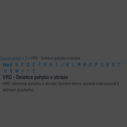
Slovník pojmů
>
V
> VMD - Detekce pohybu v obraze
Vše
A
B
C
D
E
F
G
H
I
J
K
L
M
N
O
P
Q
R
S
T
U
V
W
X
Y
Z
VMD
-
Detekce pohybu v obraze
VMD -detekce pohybu v obraze.Systém který využívá videosignál k
aktivaci poplachu.