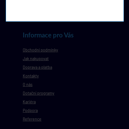
Informace pro Vás
Obchodní podmínky
Jak nakupovat
Doprava a platba
Kontakty
O nás
Dotační programy
Kariéra
Podpora
Reference