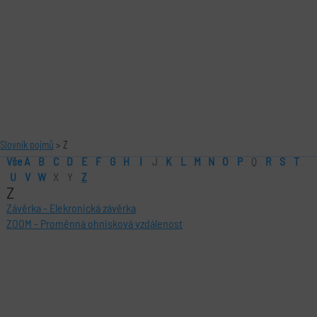
Slovník pojmů
> Z
Vše
A
B
C
D
E
F
G
H
I
J
K
L
M
N
O
P
Q
R
S
T
U
V
W
X
Y
Z
Z
Závěrka
-
Elekronická závěrka
ZOOM
-
Proměnná ohnisková vzdálenost