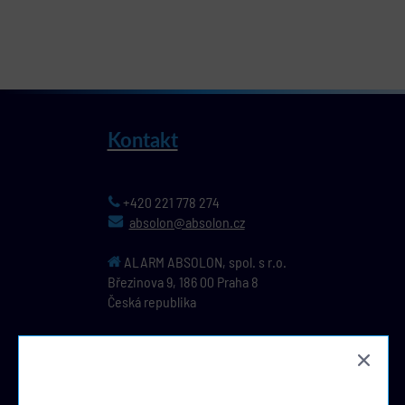
Kontakt
+420 221 778 274
absolon@absolon.cz
ALARM ABSOLON, spol. s r.o.
Březinova 9,
186 00
Praha 8
Česká republika
IČ: 44796391, DIČ: CZ44796391