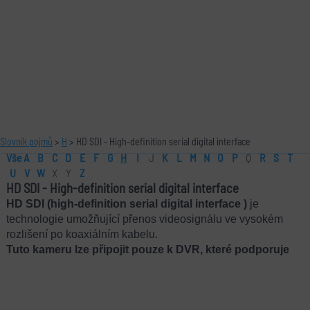
Slovník pojmů
>
H
> HD SDI - High-definition serial digital interface
Vše
A
B
C
D
E
F
G
H
I
J
K
L
M
N
O
P
Q
R
S
T
U
V
W
X
Y
Z
HD SDI
-
High-definition serial digital interface
HD SDI (high-definition serial digital interface )
je
technologie umožňující přenos videosignálu ve vysokém
rozlišení po koaxiálním kabelu.
Tuto kameru lze připojit pouze k DVR, které podporuje