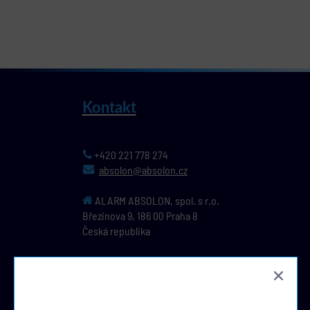
Kontakt
+420 221 778 274
absolon@absolon.cz
ALARM ABSOLON, spol. s r.o.
Březinova 9,
186 00
Praha 8
Česká republika
IČ: 44796391, DIČ: CZ44796391