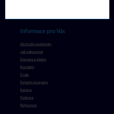
Informace pro Vás
Obchodní podmínky
Jak nakupovat
Doprava a platba
Kontakty
O nás
Dotační programy
Kariéra
Podpora
Reference