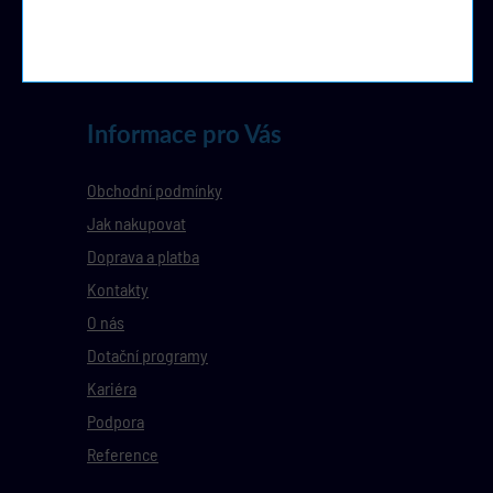
Informace pro Vás
Obchodní podmínky
Jak nakupovat
Doprava a platba
Kontakty
O nás
Dotační programy
Kariéra
Podpora
Reference