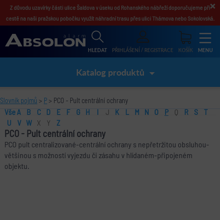
×
Z důvodu uzavírky části ulice Šaldova v úseku od Rohanského nábřeží doporučujeme při
cestě na naši pražskou pobočku využít náhradní trasu přes ulici Thámova nebo Sokolovská.
HLEDAT
PŘIHLÁŠENÍ / REGISTRACE
KOŠÍK
MENU
Katalog produktů
Slovník pojmů
>
P
> PCO - Pult centrální ochrany
Vše
A
B
C
D
E
F
G
H
I
J
K
L
M
N
O
P
Q
R
S
T
U
V
W
X
Y
Z
PCO
-
Pult centrální ochrany
PCO pult centralizované-centrální ochrany s nepřetržitou obsluhou-
většinou s možností vyjezdu či zásahu v hlídaném-připojeném
objektu.