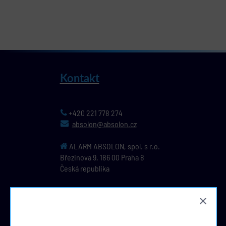
Kontakt
+420 221 778 274
absolon@absolon.cz
ALARM ABSOLON, spol. s r.o.
Březinova 9,
186 00
Praha 8
Česká republika
IČ: 44796391, DIČ: CZ44796391