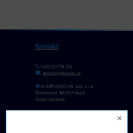
Kontakt
+420 221 778 274
absolon@absolon.cz
ALARM ABSOLON, spol. s r.o.
Březinova 9,
186 00
Praha 8
Česká republika
IČ: 44796391, DIČ: CZ44796391