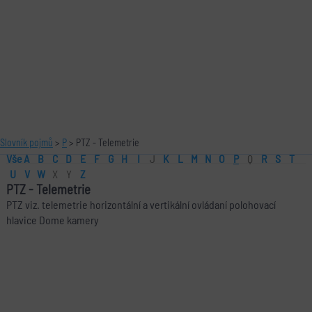
Slovník pojmů
>
P
> PTZ - Telemetrie
Vše
A
B
C
D
E
F
G
H
I
J
K
L
M
N
O
P
Q
R
S
T
U
V
W
X
Y
Z
PTZ
-
Telemetrie
PTZ viz. telemetrie horizontální a vertikální ovládaní polohovací
hlavice Dome kamery