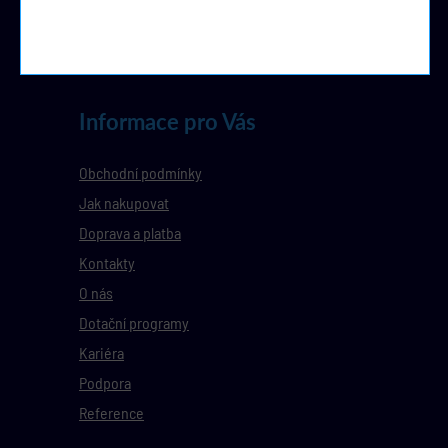
Informace pro Vás
Obchodní podmínky
Jak nakupovat
Doprava a platba
Kontakty
O nás
Dotační programy
Kariéra
Podpora
Reference