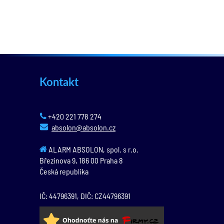
Kontakt
+420 221 778 274
absolon@absolon.cz
ALARM ABSOLON, spol. s r.o.
Březinova 9,
186 00
Praha 8
Česká republika
IČ: 44796391, DIČ: CZ44796391