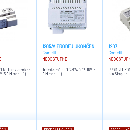
1205/A PRODEJ UKONČEN
1207
Comelit
Comelit
É
NEDOSTUPNÉ
NEDOSTUP
EN! Transformátor
Transformátor 0-230V/0-12-18V (5
PRODEJ UKONČ
V (5 DIN modulů)
DIN modulů)
pro Simplebus
NČEN
PRODEJ UKONČEN
PRODEJ UK