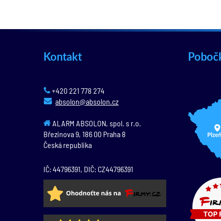
Kontakt
Poboč
+420 221 778 274
absolon@absolon.cz
ALARM ABSOLON, spol. s r.o.
Březinova 9,
186 00
Praha 8
Česká republika
IČ: 44796391, DIČ: CZ44796391