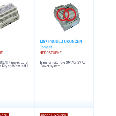
1397 PRODEJ UKONČEN
Comelit
NÉ
NEDOSTUPNÉ
EN! Napájecí zdroj
Transformátor 0-230V AC/12V AC.
 Kity s tablem IKALL
iPower system
ONČEN
PRODEJ UKONČEN