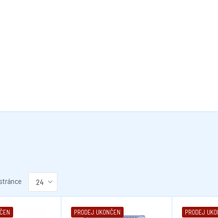
e
 stránce
NČEN
PRODEJ UKONČEN
PRODEJ UK