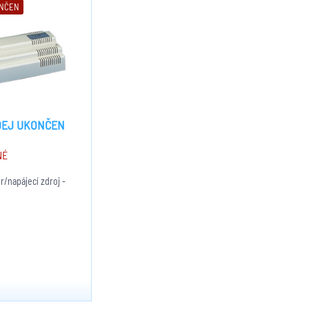
ONČEN
DEJ UKONČEN
NÉ
/napájecí zdroj -