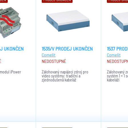
EJ UKONČEN
1535/V PRODEJ UKONČEN
1537 PRO
Comelit
Comelit
É
NEDOSTUPNÉ
NEDOSTUP
 modul iPower
Zálohovaný napájecí zdroj pro
Zálohovaný zd
video systémy: tradiční a
systém 1 + 1
zjednodušená kabeláž
kabeláží