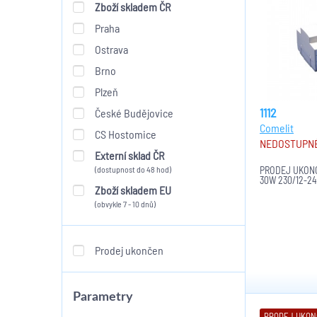
Zboží skladem ČR
Praha
Ostrava
Brno
Plzeň
1112
České Budějovice
Comelit
CS Hostomice
NEDOSTUPN
Externí sklad ČR
(dostupnost do 48 hod)
PRODEJ UKONČ
30W 230/12-24
Zboží skladem EU
(obvykle 7 - 10 dnů)
Prodej ukončen
Parametry
PRODEJ UKO