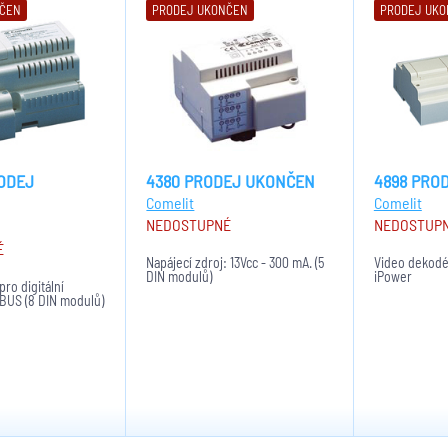
NČEN
PRODEJ UKONČEN
PRODEJ UK
RODEJ
4380 PRODEJ UKONČEN
4898 PRO
Comelit
Comelit
NEDOSTUPNÉ
NEDOSTUP
É
Napájecí zdroj: 13Vcc - 300 mA. (5
Video dekodér
DIN modulů)
iPower
pro digitální
US (8 DIN modulů)