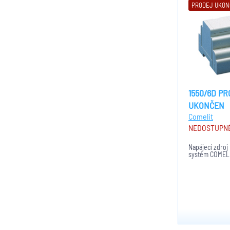
PRODEJ UKO
1550/6D P
UKONČEN
Comelit
NEDOSTUPN
Napájecí zdroj 
systém COMELB