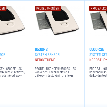
NČEN
PRODEJ UKONČEN
PRODEJ UK
6500RS
6500RSE
SOR
SYSTEM SENSOR
SYSTEM SE
É
NEDOSTUPNÉ
NEDOSTUP
EN! 6500RE - SS
PRODEJ UKONČEN! 6500RS - SS
PRODEJ UKON
rní hlásič, reflexní,
konvenční lineární hlásič s
konvenční line
, včetně odrazky,
dálkovým testováním, reflexní,
dálkovým test
dosah 5 až70m, včetně odrazky
dosah 5 až70
200mm x 230mm.
200mm x 230m