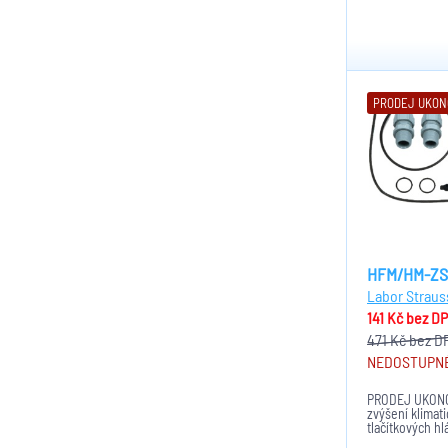
PRODEJ UKO
HFM/HM-ZS
Labor Straus
141 Kč
bez D
471 Kč
bez D
NEDOSTUPN
PRODEJ UKONČ
zvýšení klimat
tlačítkových h
na IP54