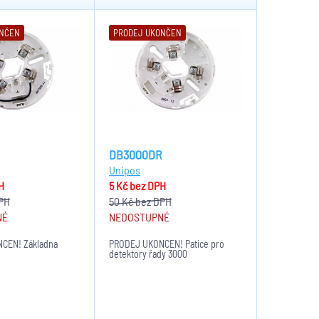
ONČEN
PRODEJ UKONČEN
DB3000DR
Unipos
H
5 Kč
bez DPH
PH
50 Kč
bez DPH
NÉ
NEDOSTUPNÉ
ČEN! Základna
PRODEJ UKONČEN! Patice pro
detektory řady 3000