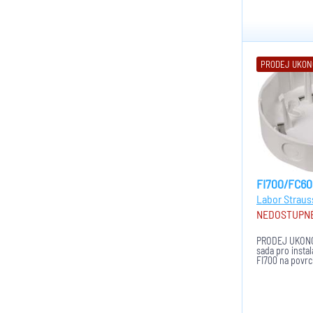
PRODEJ UKO
FI700/FC6
Labor Straus
NEDOSTUPN
PRODEJ UKONČ
sada pro instal
FI700 na povr