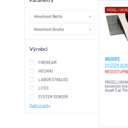
Parametry
PRODEJ UKO
Hmotnost Netto
Hmotnost Brutto
Výrobci
6500RE
FIREBEAM
SYSTEM SEN
HOCHIKI
NEDOSTUPN
LABOR STRAUSS
PRODEJ UKONČ
konvenční lineá
LITES
dosah 5 až 70m
výstupy relé.
SYSTEM SENSOR
Další značky