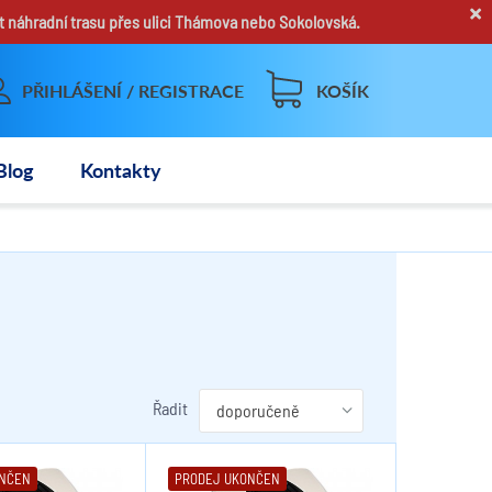
×
t náhradní trasu přes ulici Thámova nebo Sokolovská.
PŘIHLÁŠENÍ / REGISTRACE
KOŠÍK
Blog
Kontakty
Řadit
ONČEN
PRODEJ UKONČEN