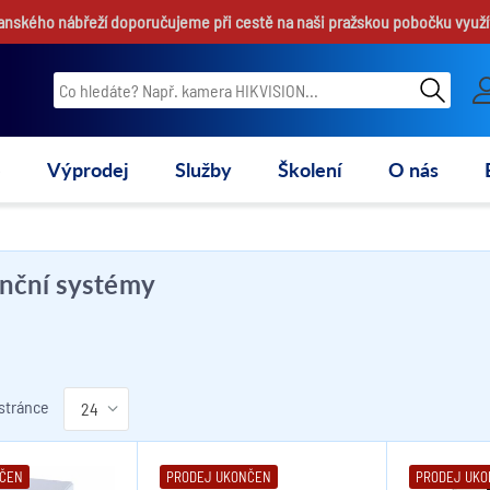
hanského nábřeží doporučujeme při cestě na naši pražskou pobočku využí
e
Výprodej
Služby
Školení
O nás
nční systémy
 stránce
NČEN
PRODEJ UKONČEN
PRODEJ UK