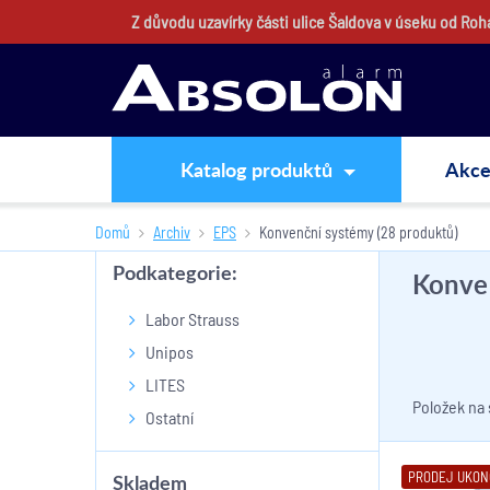
Z důvodu uzavírky části ulice Šaldova v úseku od Ro
Katalog produktů
Akc
Domů
Archiv
EPS
Konvenční systémy
(28 produktů)
Podkategorie:
Konve
Labor Strauss
Unipos
LITES
Položek na
Ostatní
PRODEJ UKO
Skladem