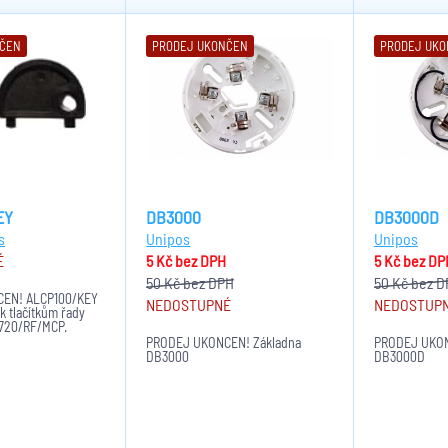
NČEN
PRODEJ UKONČEN
PRODEJ UK
EY
DB3000
DB3000D
s
Unipos
Unipos
É
5 Kč
bez DPH
5 Kč
bez DP
50 Kč
bez DPH
50 Kč
bez D
EN! ALCP100/KEY
NEDOSTUPNÉ
NEDOSTUP
 k tlačítkům řady
I720/RF/MCP.
PRODEJ UKONČEN! Základna
PRODEJ UKON
DB3000
DB3000D