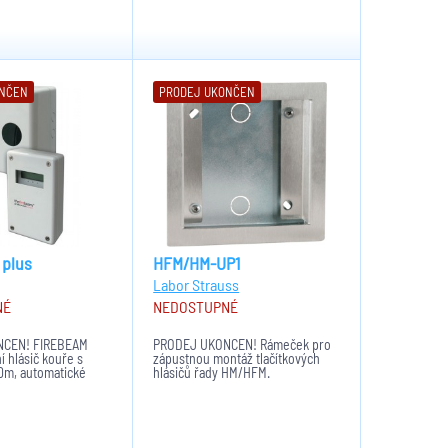
ONČEN
PRODEJ UKONČEN
plus
HFM/HM-UP1
Labor Strauss
NÉ
NEDOSTUPNÉ
NČEN! FIREBEAM
PRODEJ UKONČEN! Rámeček pro
í hlásič kouře s
zápustnou montáž tlačítkových
m, automatické
hlásičů řady HM/HFM.
iminuje pohyb
lávesnice, IP65,