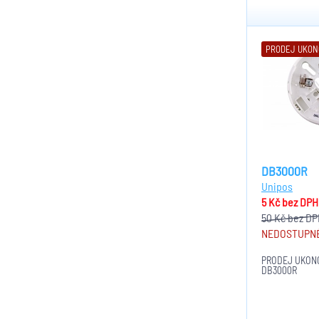
PRODEJ UKO
DB3000R
Unipos
5 Kč
bez DPH
50 Kč
bez DP
NEDOSTUPN
PRODEJ UKONČ
DB3000R