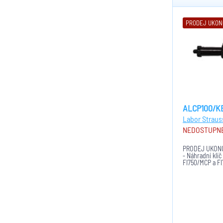
PRODEJ UKO
ALCP100/K
Labor Straus
NEDOSTUPN
PRODEJ UKONČ
- Náhradní klíč
FI750/MCP a F