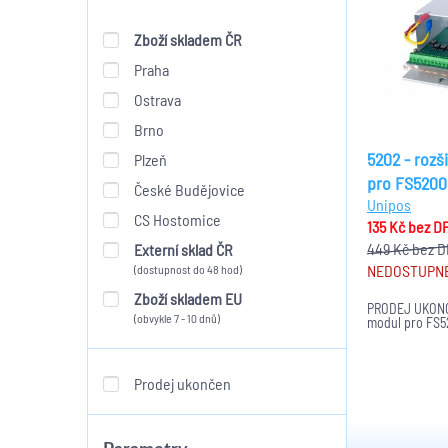
Zboží skladem ČR
Praha
Ostrava
Brno
5202 - rozš
Plzeň
pro FS5200
České Budějovice
Unipos
CS Hostomice
135 Kč
bez D
449 Kč
bez 
Externí sklad ČR
NEDOSTUPN
(dostupnost do 48 hod)
Zboží skladem EU
PRODEJ UKONČE
(obvykle 7 - 10 dnů)
modul pro FS
Prodej ukončen