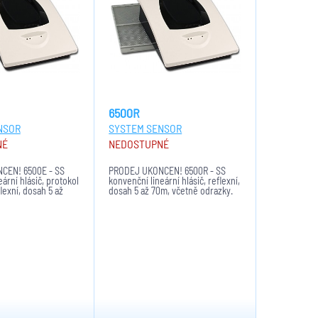
6500R
NSOR
SYSTEM SENSOR
NÉ
NEDOSTUPNÉ
ČEN! 6500E - SS
PRODEJ UKONČEN! 6500R - SS
ární hlásič, protokol
konvenční lineární hlásič, reflexní,
lexní, dosah 5 až
dosah 5 až 70m, včetně odrazky.
odrazky.