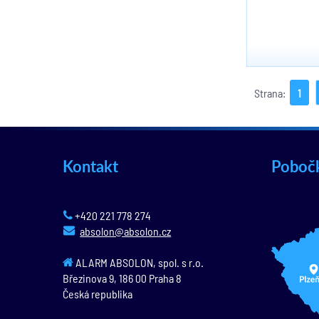
Strana:
1
Kontakt
Poboč
+420 221 778 274
absolon@absolon.cz
ALARM ABSOLON, spol. s r.o.
Březinova 9,
186 00
Praha 8
Česká republika