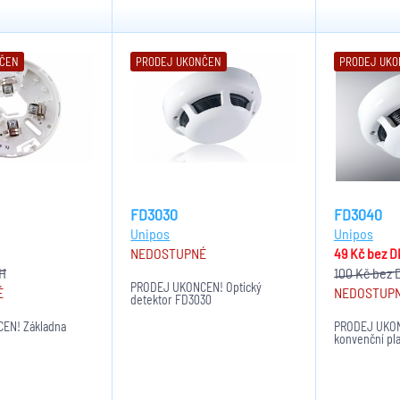
NČEN
PRODEJ UKONČEN
PRODEJ UK
FD3030
FD3040
Unipos
Unipos
NEDOSTUPNÉ
49 Kč
bez D
H
100 Kč
bez 
PRODEJ UKONČEN! Optický
É
NEDOSTUP
detektor FD3030
EN! Základna
PRODEJ UKON
konvenční pl