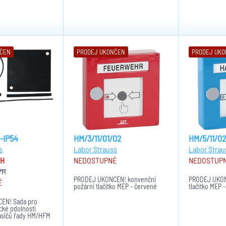
NČEN
PRODEJ UKONČEN
PRODEJ UK
-IP54
HM/3/11/01/02
HM/5/11/0
s
Labor Strauss
Labor Strau
PH
NEDOSTUPNÉ
NEDOSTUP
PH
PRODEJ UKONČEN! konvenční
PRODEJ UKON
É
požární tlačítko MEP - červené
tlačítko MEP 
EN! Sada pro
ické odolnosti
lásičů řady HM/HFM