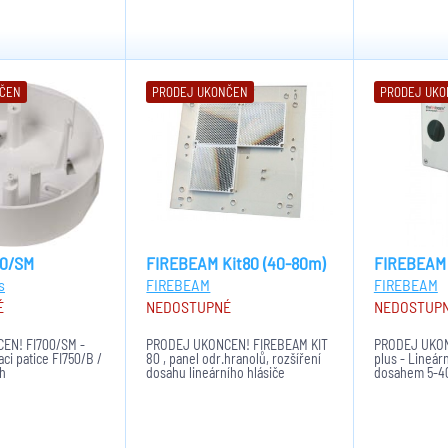
NČEN
PRODEJ UKONČEN
PRODEJ UK
00/SM
FIREBEAM Kit80 (40-80m)
FIREBEAM 
s
FIREBEAM
FIREBEAM
É
NEDOSTUPNÉ
NEDOSTUP
EN! FI700/SM -
PRODEJ UKONČEN! FIREBEAM KIT
PRODEJ UKO
aci patice FI750/B /
80 , panel odr.hranolů, rozšíření
plus - Lineárn
ch
dosahu lineárního hlásiče
dosahem 5-40
FIREBEAM na 40-80m. Rozměry:
nastavení, el
293x293x5 mm
budovy, LCD k
české menu