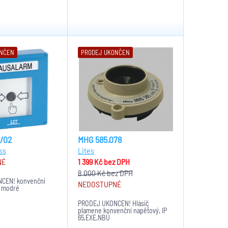
ONČEN
PRODEJ UKONČEN
2/02
MHG 585.078
ss
Lites
NÉ
1 399 Kč
bez DPH
8 000 Kč
bez DPH
ČEN! konvenční
NEDOSTUPNÉ
- modré
PRODEJ UKONČEN! Hlásič
plamene konvenční napěťový, IP
65,EXE,NBÚ