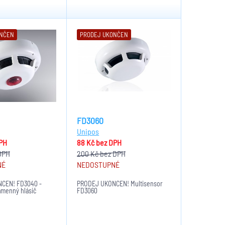
ONČEN
PRODEJ UKONČEN
FD3060
Unipos
PH
88 Kč
bez DPH
DPH
200 Kč
bez DPH
NÉ
NEDOSTUPNÉ
ČEN! FD3040 -
PRODEJ UKONČEN! Multisensor
amenný hlásič
FD3060