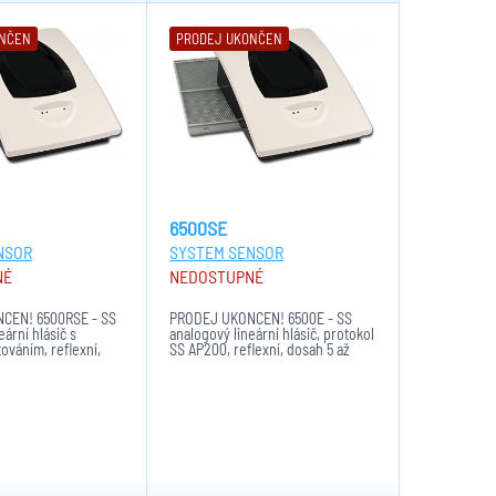
ONČEN
PRODEJ UKONČEN
6500SE
NSOR
SYSTEM SENSOR
NÉ
NEDOSTUPNÉ
ČEN! 6500RSE - SS
PRODEJ UKONČEN! 6500E - SS
ární hlásič s
analogový lineární hlásič, protokol
ováním, reflexní,
SS AP200, reflexní, dosah 5 až
m, včetně odrazky
70m, včetně odrazky, dálkový test.
m, výstupy relé