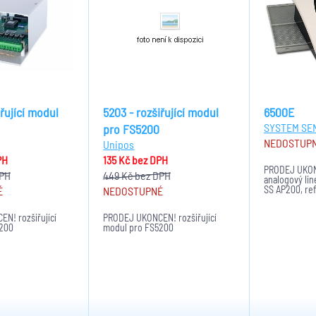
iřující modul
5203 - rozšiřující modul
6500E
SYSTEM SE
pro FS5200
NEDOSTUP
Unipos
PH
135 Kč
bez DPH
PRODEJ UKON
DPH
449 Kč
bez DPH
analogový line
SS AP200, ref
É
NEDOSTUPNÉ
70m, včetně 
N! rozšiřující
PRODEJ UKONČEN! rozšiřující
5200
modul pro FS5200