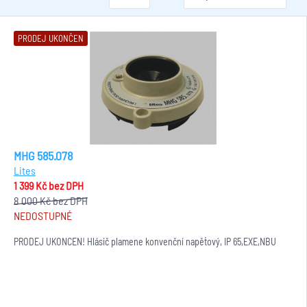
PRODEJ UKONČEN
MHG 585.078
Lites
1 399 Kč
bez DPH
8 000 Kč
bez DPH
NEDOSTUPNÉ
PRODEJ UKONČEN! Hlásič plamene konvenční napěťový, IP 65,EXE,NBÚ