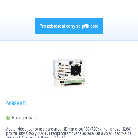
Pro zobrazení ceny se přihlaste
4682HKD
Na objednání
Audio-video jednotka s barevnou HD kamerou 180x720px (komprese H264)
pro ViP kity s tably IKALL. Předprogramovaná adresa 100 a volání tlačítka na
adresu 1. Napájení POE nebo 33VDC.