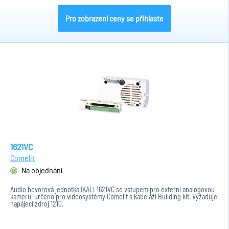
Pro zobrazení ceny se přihlaste
1621VC
Comelit
Na objednání
Audio hovorová jednotka IKALL1621VC se vstupem pro externí analogovou
kameru. určeno pro videosystémy Comelit s kabeláží Building kit. Vyžaduje
napájecí zdroj 1210.