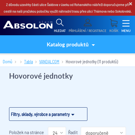
×
Z důvodu uzavírky části ulice Šaldova v úseku od Rohanského nábřeží doporučujeme při
cestě na naši pražskou pobočku využít náhradní trasu přes ulici Thámova nebo Sokolovská.
HLEDAT
PŘIHLÁŠENÍ / REGISTRACE
KOŠÍK
MENU
Katalog produktů
Domů
Tabla
VANDALCOM
Hovorové jednotky
(11 produktů)
Hovorové jednotky
Filtry, sklady, výrobce a parametry
Položek na stránce
Řadit