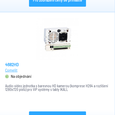
4682HD
Comelit
Na objednání
Audio-video jednotka s barevnou HD kamerou (komprese H264 a rozlišení
1280x720 pixlů) pro ViP systémy s tably IKALL