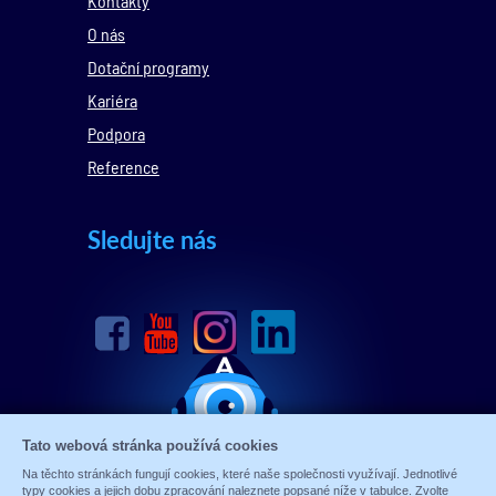
Kontakty
O nás
Dotační programy
Kariéra
Podpora
Reference
Sledujte nás
Tato webová stránka používá cookies
Na těchto stránkách fungují cookies, které naše společnosti využívají. Jednotlivé
typy cookies a jejich dobu zpracování naleznete popsané níže v tabulce. Zvolte