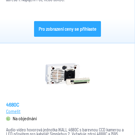
Pro zobrazení ceny se přihlaste
4680C
Comelit
Na objednání
Audio-video hovorová jednotka IKALL 4680C s barevnou CCD kamerou a
LED přísvitem pro kabeláž Simplebus 2. Vyžaduje zdroj 4888C a 1595.