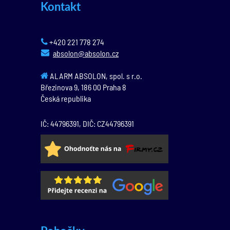
Kontakt
+420 221 778 274
absolon@absolon.cz
ALARM ABSOLON, spol. s r.o.
Březinova 9,
186 00
Praha 8
Česká republika
IČ: 44796391, DIČ: CZ44796391