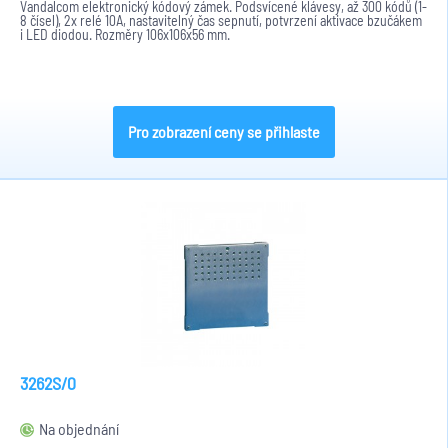
Vandalcom elektronický kódový zámek. Podsvícené klávesy, až 300 kódů (1-
8 čísel), 2x relé 10A, nastavitelný čas sepnutí, potvrzení aktivace bzučákem
i LED diodou. Rozměry 106x106x56 mm.
Pro zobrazení ceny se přihlaste
3262S/0
Na objednání