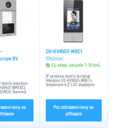
-
DS-KV9503-WBE1
Hikvision
urope BV
EU sklad, obvykle 7-10 dnů
m
IP venkovní dveřní terminál
Hikvision DS-KV9503-WBE1 s
IP dveřní interkom
dotykovým 4,3" LDC displejem,
-KV8413-WME1(C).
funkcí interkomu a otevření dveří
OVRCH. Barevná
pomocí obličeje/karty/PINU/QR
ow-Lux, IR přísvit
kódu. 1 velkoplošné tlačítko,
estná hlasová
povrchová montáž, 2 barevné...
 všesměrový
razení ceny se
Pro zobrazení ceny se
D Mifare čtečka,
řihlaste
přihlaste