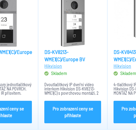
WME1(C)/Europe
DS-KV8213-
DS-KV8413
WME1(C)/Europe BV
WME1(C)/E
Hikvision
Hikvision
Skladem
Sklade
rkom jednotlačítkový
Dvoutlačítkový IP dveřní video
4-tlačítkový 
NTÁŽ NA POVRCH.
interkom Hikvision DS-KV8213-
Hikvision DS
IR přísvitem.
WME1(C) s povrchovou montáží, 2
MONTÁŽ NA P
mikrofonu a
tlačítka, kamera s rozlišením
kamera 2MPx L
tečka Mifare karet.,
2MPx, IR 3m, mikrofon,
do 3m, dvouc
i 2,4GHz , 4X
reproduktor, čtečka karet Mifare,
komunikace,
azení ceny se
Pro zobrazení ceny se
Pro zob
P65, IK08...
IP67, IK10, 12V DC
mikrofon, RFI
Ethernet...
ihlaste
přihlaste
p