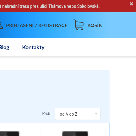
×
t náhradní trasu přes ulici Thámova nebo Sokolovská.
PŘIHLÁŠENÍ / REGISTRACE
KOŠÍK
Blog
Kontakty
Řadit