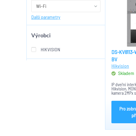
Wi-Fi
Další parametry
Výrobci
HIKVISION
DS-KV8113-
BV
Hikvision
Skladem
IP dveřní inte
Hikvision, MO
kamera 2MPx s 
H.264. DWDR, 
reproduktor.. č
1x RS-485, Wi-F
Pro zobr
Alarm, Tamper,I
př