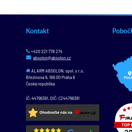
Kontakt
Poboč
+420 221 778 274
absolon@absolon.cz
ALARM ABSOLON, spol. s r.o.
Březinova 9,
186 00
Praha 8
Česká republika
IČ: 44796391, DIČ: CZ44796391