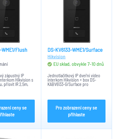
-WME1/Flush
DS-KV6133-WME1/Surface
Hikvision
nání
EU sklad, obvykle 7-10 dnů
vý zápustný IP
Jednotlačítkový IP dveřní video
interkom Hikvision s
interkom Hikvision + box DS-
 přísvit IR 2,5m,
KABV6133-G/Surface pro
všesměrový
povrchovou montáž. Interkom
D Mifare čtečka
disponuje 2MPx kamerou, IR
ousměrná hlasová
přísvitem do 2,5m, 2,4Ghz WiFi
 všesměrový
připojením a RFID Mifare
čtečkou...
razení ceny se
Pro zobrazení ceny se
řihlaste
přihlaste