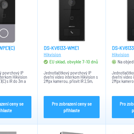
WPE1(C)
DS-KV6133-WME1
DS-KV6133
Hikvision
Hikvision
EU sklad, obvykle 7-10 dnů
Na objed
ý povrchový IP
Jednotlačítkový povrchový IP
Jednotlačítko
nterkom Hikvision
dveřní video interkom Hikvision s
dveřní video 
(C) s IR do 3m a
2Mpx kamerou, přísvit IR 2,5m,
2Mpx kamerou,
ečkou. Kamera
120dB WDR, všesměrový
120dB WDR, 
True WDR, BLC,DNR.
mikrofon, RFID Mifare čtečka
mikrofon, RFI
Alarmový vstup,
13,56MHz, Obousměrná hlasová
13,56MHz, Ob
ěrový...
komunikace, všesměrový
komunikace,
mikrofon,...
mikrofon,...
azení ceny se
Pro zobrazení ceny se
Pro zob
ihlaste
přihlaste
p