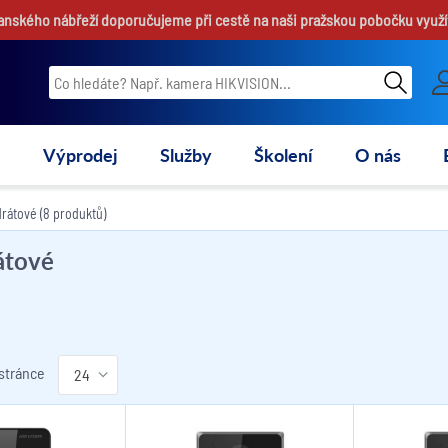
hanského nábřeží doporučujeme při cestě na naši pražskou pobočku využí
e
Výprodej
Služby
Školení
O nás
rátové
(8 produktů)
átové
 stránce