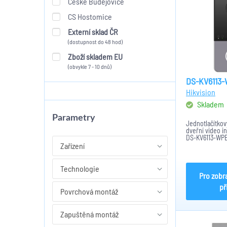
České Budějovice
CS Hostomice
Externí sklad ČR
(dostupnost do 48 hod)
Zboží skladem EU
(obvykle 7 - 10 dnů)
DS-KV6113-
Hikvision
Skladem
Parametry
Jednotlačítkov
dveřní video i
DS-KV6113-WPE1
RFID Mifare čt
Zařízení
2MPx, H.264, 
1x RS-485, 4x 
Tamper, všesm
Technologie
Pro zobr
př
Povrchová montáž
Zapuštěná montáž