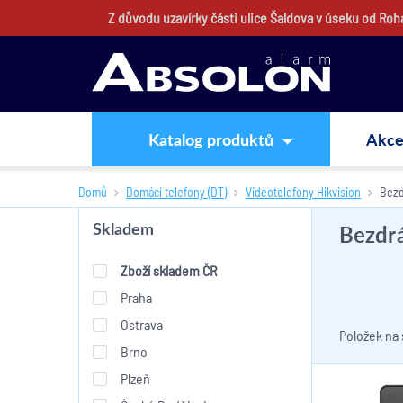
Z důvodu uzavírky části ulice Šaldova v úseku od Ro
Katalog produktů
Akc
Domů
Domácí telefony (DT)
Videotelefony Hikvision
Bezd
Bezdr
Skladem
Zboží skladem ČR
Praha
Ostrava
Položek na
Brno
Plzeň