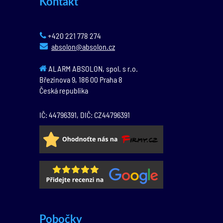
Kontakt
+420 221 778 274
absolon@absolon.cz
ALARM ABSOLON, spol. s r.o.
Březinova 9,
186 00
Praha 8
Česká republika
IČ: 44796391, DIČ: CZ44796391
Pobočky