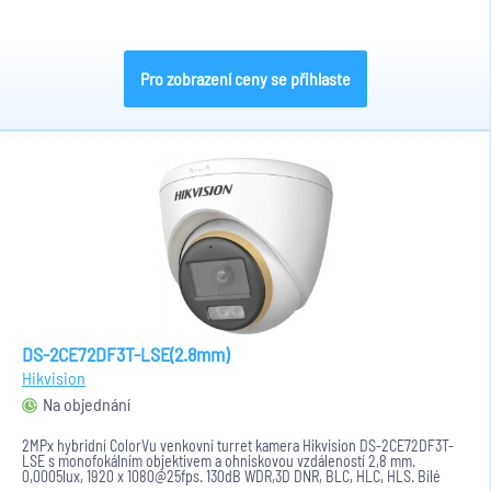
Pro zobrazení ceny se přihlaste
DS-2CE72DF3T-LSE(2.8mm)
Hikvision
Na objednání
2MPx hybridní ColorVu venkovní turret kamera Hikvision DS-2CE72DF3T-
LSE s monofokálním objektivem a ohniskovou vzdáleností 2,8 mm.
0,0005lux, 1920 x 1080@25fps. 130dB WDR,3D DNR, BLC, HLC, HLS. Bílé