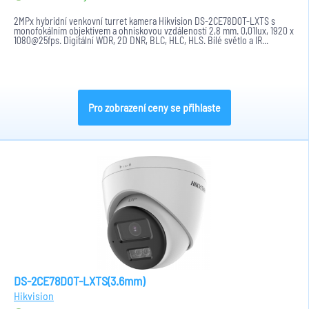
2MPx hybridní venkovní turret kamera Hikvision DS-2CE78D0T-LXTS s
monofokálním objektivem a ohniskovou vzdáleností 2,8 mm. 0,01lux, 1920 x
1080@25fps. Digitální WDR, 2D DNR, BLC, HLC, HLS. Bílé světlo a IR...
Pro zobrazení ceny se přihlaste
DS-2CE78D0T-LXTS(3.6mm)
Hikvision