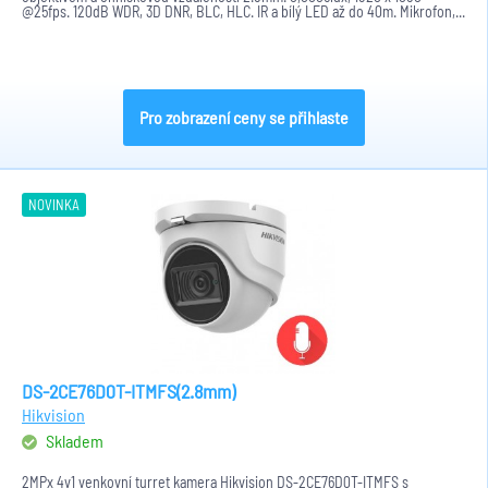
@25fps. 120dB WDR, 3D DNR, BLC, HLC. IR a bílý LED až do 40m. Mikrofon,...
Pro zobrazení ceny se přihlaste
NOVINKA
DS-2CE76D0T-ITMFS(2.8mm)
Hikvision
Skladem
2MPx 4v1 venkovní turret kamera Hikvision DS-2CE76D0T-ITMFS s