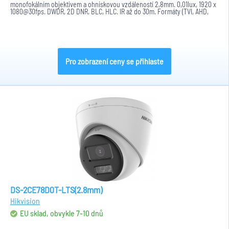
monofokálním objektivem a ohniskovou vzdáleností 2,8mm. 0,01lux, 1920 x
1080@30fps. DWDR, 2D DNR, BLC, HLC. IR až do 30m. Formáty (TVI, AHD,
CVBS...
Pro zobrazení ceny se přihlaste
DS-2CE78D0T-LTS(2.8mm)
Hikvision
EU sklad, obvykle 7-10 dnů