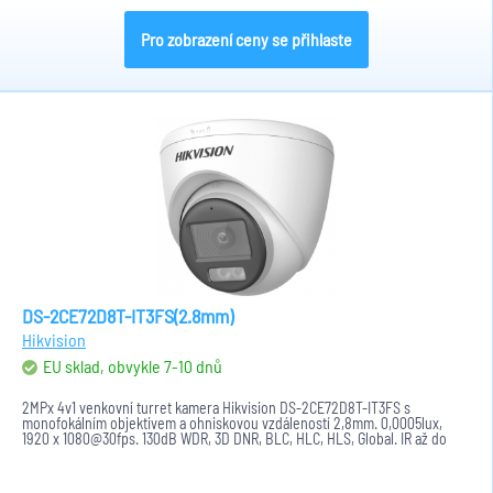
Pro zobrazení ceny se přihlaste
DS-2CE72D8T-IT3FS(2.8mm)
Hikvision
EU sklad, obvykle 7-10 dnů
2MPx 4v1 venkovní turret kamera Hikvision DS-2CE72D8T-IT3FS s
monofokálním objektivem a ohniskovou vzdáleností 2,8mm. 0,0005lux,
1920 x 1080@30fps. 130dB WDR, 3D DNR, BLC, HLC, HLS, Global. IR až do
40m....