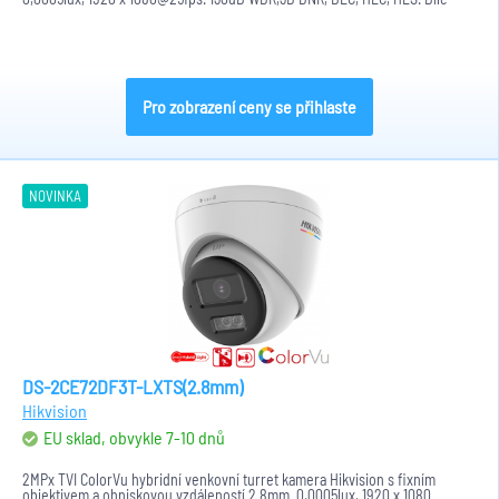
světlo a...
Pro zobrazení ceny se přihlaste
NOVINKA
DS-2CE72DF3T-LXTS(2.8mm)
Hikvision
EU sklad, obvykle 7-10 dnů
2MPx TVI ColorVu hybridní venkovní turret kamera Hikvision s fixním
objektivem a ohniskovou vzdáleností 2.8mm. 0,0005lux, 1920 x 1080