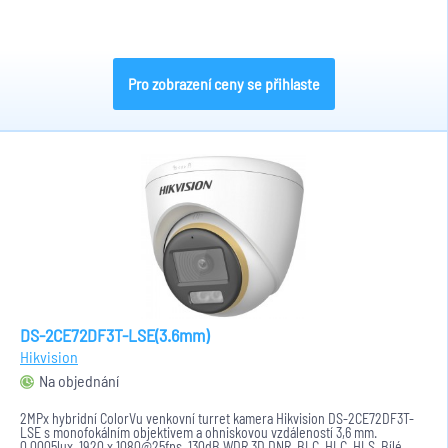
světlo a...
Pro zobrazení ceny se přihlaste
DS-2CE72DF3T-LSE(3.6mm)
Hikvision
Na objednání
2MPx hybridní ColorVu venkovní turret kamera Hikvision DS-2CE72DF3T-
LSE s monofokálním objektivem a ohniskovou vzdáleností 3,6 mm.
0,0005lux, 1920 x 1080@25fps. 130dB WDR,3D DNR, BLC, HLC, HLS. Bílé