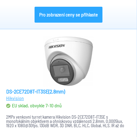
Pro zobrazení ceny se přihlaste
DS-2CE72D8T-IT3SE(2.8mm)
Hikvision
EU sklad, obvykle 7-10 dnů
2MPx venkovní turret kamera Hikvision DS-2CE72D8T-IT3SE s
monofokálním objektivem a ohniskovou vzdáleností 2,8mm. 0.0005lux,
1920 x 1080@30fps. 130dB WDR, 3D DNR, BLC, HLC, Global, HLS. IR až do
40m. Formát...