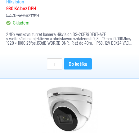
Hikvision
980 Kč
bez DPH
5 470 Kč
bez DPH
Skladem
2MPx venkovní turret kamera Hikvision DS-2CE79DF8T-AZE
s varifokálním objektivem a ohniskovou vzdáleností 2,8 - 12mm. 0,0003lux,
1920 × 1080 25fps.130dB WDR,3D DNR. IR až do 40m. , IP68. 12V DC/24 VAC...
Do košíku