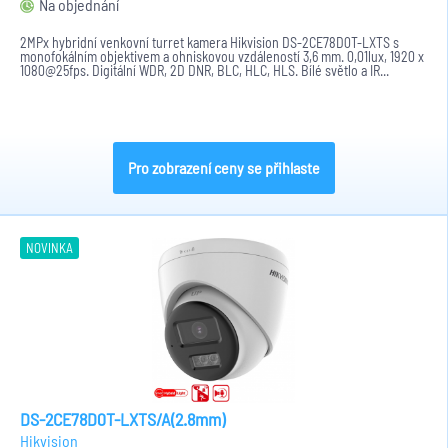
Na objednání
2MPx hybridní venkovní turret kamera Hikvision DS-2CE78D0T-LXTS s
monofokálním objektivem a ohniskovou vzdáleností 3,6 mm. 0,01lux, 1920 x
1080@25fps. Digitální WDR, 2D DNR, BLC, HLC, HLS. Bílé světlo a IR...
Pro zobrazení ceny se přihlaste
NOVINKA
DS-2CE78D0T-LXTS/A(2.8mm)
Hikvision