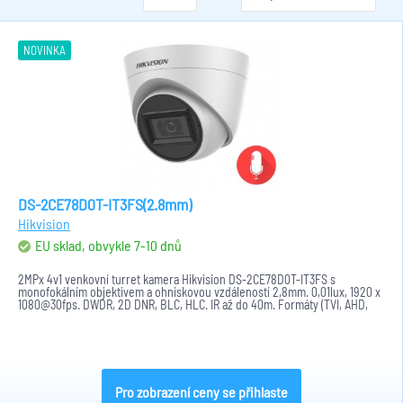
NOVINKA
DS-2CE78D0T-IT3FS(2.8mm)
Hikvision
EU sklad, obvykle 7-10 dnů
2MPx 4v1 venkovní turret kamera Hikvision DS-2CE78D0T-IT3FS s
monofokálním objektivem a ohniskovou vzdáleností 2,8mm. 0,01lux, 1920 x
1080@30fps. DWDR, 2D DNR, BLC, HLC. IR až do 40m. Formáty (TVI, AHD,
CVBS...
Pro zobrazení ceny se přihlaste