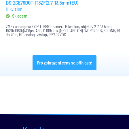
DS-2CE79D0T-IT3ZF(2.7-13.5mm)(EU)
Hikvision
Skladem
2MPx analogová EXIR TURRET kamera Hikvision, objektiv 2.7-13.5mm,
1920x1080@30fps, AGC, 0.005 Lux@(F1.2, AGC ON), WDR 120dB, 3D DNR, IR
do 70m, HD analog. výstup, IP67, 12VDC
Pro zobrazení ceny se přihlaste