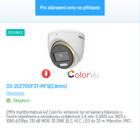
Pro zobrazení ceny se přihlaste
NOVINKA
DS-2CE70DF3T-MFS(2.8mm)
Hikvision
Skladem
2MPx multiformátová 4v1 ColorVu venkovní turret kamera Hikvision s
fixním objektivem a ohniskovou vzdáleností 2.8 mm. 0,0005 lux, 1920 x
1080 @25fps. 130 dB WDR, 3D DNR, BLC, HLC. LED do 20 m. Mikrofon, IP67...