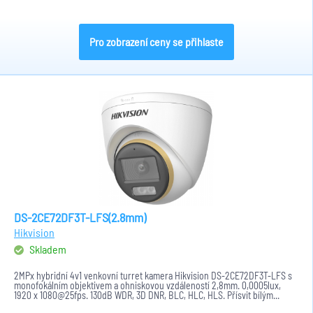
Pro zobrazení ceny se přihlaste
DS-2CE72DF3T-LFS(2.8mm)
Hikvision
Skladem
2MPx hybridní 4v1 venkovní turret kamera Hikvision DS-2CE72DF3T-LFS s
monofokálním objektivem a ohniskovou vzdáleností 2,8mm. 0,0005lux,
1920 x 1080@25fps. 130dB WDR, 3D DNR, BLC, HLC, HLS. Přísvit bílým...