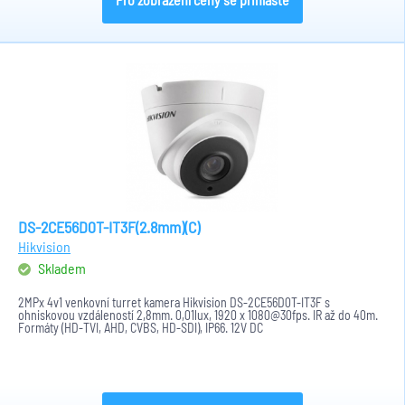
DS-2CE56D0T-IT3F(2.8mm)(C)
Hikvision
Skladem
2MPx 4v1 venkovní turret kamera Hikvision DS-2CE56D0T-IT3F s
ohniskovou vzdáleností 2,8mm. 0,01lux, 1920 x 1080@30fps. IR až do 40m.
Formáty (HD-TVI, AHD, CVBS, HD-SDI), IP66. 12V DC