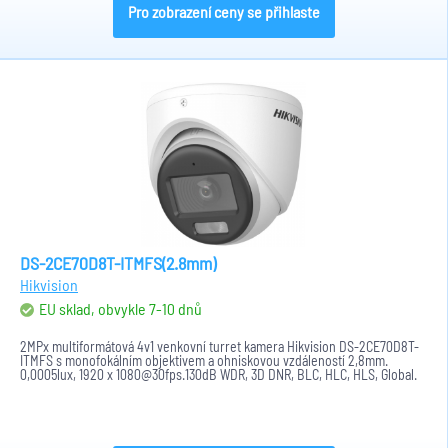
Pro zobrazení ceny se přihlaste
DS-2CE70D8T-ITMFS(2.8mm)
Hikvision
EU sklad, obvykle 7-10 dnů
2MPx multiformátová 4v1 venkovní turret kamera Hikvision DS-2CE70D8T-
ITMFS s monofokálním objektivem a ohniskovou vzdáleností 2,8mm.
0,0005lux, 1920 x 1080@30fps.130dB WDR, 3D DNR, BLC, HLC, HLS, Global.
IR...