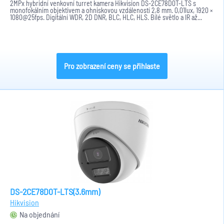
2MPx hybridní venkovní turret kamera Hikvision DS-2CE78D0T-LTS s
monofokálním objektivem a ohniskovou vzdáleností 2,8 mm. 0,01lux, 1920 ×
1080@25fps. Digitální WDR, 2D DNR, BLC, HLC, HLS. Bílé světlo a IR až...
Pro zobrazení ceny se přihlaste
DS-2CE78D0T-LTS(3.6mm)
Hikvision
Na objednání