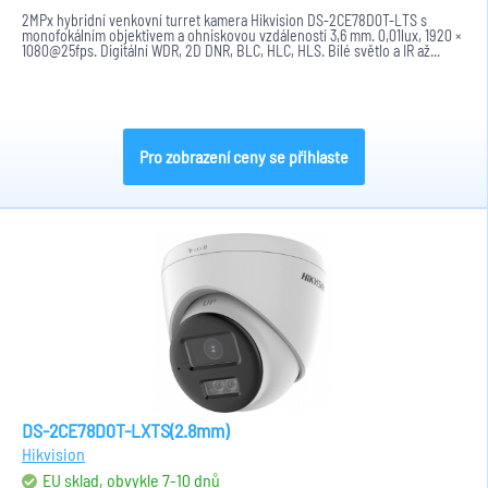
2MPx hybridní venkovní turret kamera Hikvision DS-2CE78D0T-LTS s
monofokálním objektivem a ohniskovou vzdáleností 3,6 mm. 0,01lux, 1920 ×
1080@25fps. Digitální WDR, 2D DNR, BLC, HLC, HLS. Bílé světlo a IR až...
Pro zobrazení ceny se přihlaste
DS-2CE78D0T-LXTS(2.8mm)
Hikvision
EU sklad, obvykle 7-10 dnů