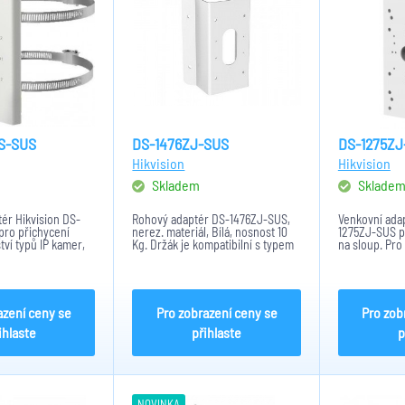
S-SUS
DS-1476ZJ-SUS
DS-1275ZJ
Hikvision
Hikvision
Skladem
Sklade
tér Hikvision DS-
Rohový adaptér DS-1476ZJ-SUS,
Venkovní adap
pro přichycení
nerez. materiál, Bílá, nosnost 10
1275ZJ-SUS p
ví typů IP kamer,
Kg. Držák je kompatibilní s typem
na sloup. Pro
 termálních kamer
kamer: DS-2CD26X5FWD-IZS, DS-
127mm, nerezo
 provedení s
2CD27X5FWD-IZS, DS-
provedení, ma
ostí 10kg při
2CD2HX5FWD-IZS. Rozměry
vlastní hmotn
ti 0,760kg....
držáku: 250 mm x 126 mm x 105
Rozměry adapt
mm.
azení ceny se
Pro zobrazení ceny se
Pro zob
ihlaste
přihlaste
p
NOVINKA