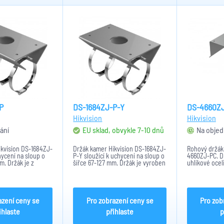
P
DS-1684ZJ-P-Y
DS-4660Z
Hikvision
Hikvision
ání
EU sklad, obvykle 7-10 dnů
Na objed
ikvision DS-1684ZJ-
Držák kamer Hikvision DS-1684ZJ-
Rohový držák 
hycení na sloup o
P-Y sloužící k uchycení na sloup o
4660ZJ-PC. D
m. Držák je z
šířce 67-127 mm. Držák je vyroben
uhlíkové ocel
a oceli s
z nerezové oceli a oceli s
platinově šed
střikem. Barva je
povrchovou úpravou. Barva
zorné pole k
. Hmotnost držáku
držáku je platinově šedá.
použití je zap
0g....
Rozměry: 143 × 128 × 194 mm...
voděodolnou t
azení ceny se
Pro zobrazení ceny se
Pro zob
ihlaste
přihlaste
p