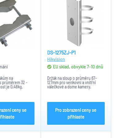
DS-1275ZJ-P1
Hikvision
nání
EU sklad, obvykle 7-10 dnů
žákům na
Držák na sloup o průměru 67-
 s průměrem 32 -
127mm pro venkovní a vnitřní
st je 0,48kg.
válečkové a dome kamery,
mpatibilní s držáky
předvrtané otvory pro konzole
34.
Hikvision,
razení ceny se
Pro zobrazení ceny se
řihlaste
přihlaste