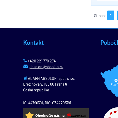
Strana:
1
Kontakt
Poboč
+420 221 778 274
absolon@absolon.cz
ALARM ABSOLON, spol. s r.o.
Březinova 9,
186 00
Praha 8
Česká republika
IČ: 44796391, DIČ: CZ44796391