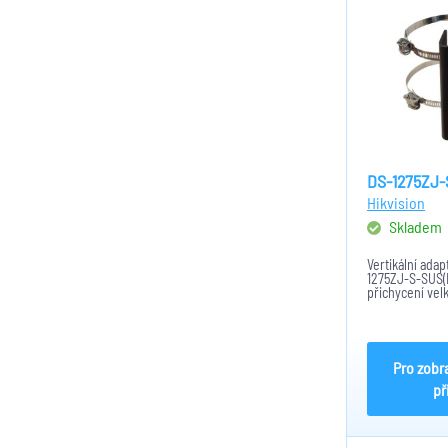
DS-1275ZJ-
Hikvision
Skladem
Vertikální adap
1275ZJ-S-SUS(B
přichycení vel
IP kamer, anal
termálních kam
provedení s ma
10kg při vlastn
Pro zobr
př