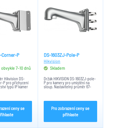
-Corner-P
DS-1603ZJ-Pole-P
Hikvision
, obvykle 7-10 dnů
Skladem
ér Hikvision DS-
Držák HIKVISION DS-1603ZJ-pole-
r-P pro přichycení
P pro kamery pro umístění na
ství typů IP kamer
sloup. Nastavitelný průměr 67-
. Adaptér je
127mm. Maximální nosnost držáku
litní nerezové oceli
je 20Kg. Rozměry: 410 x 194 x
to model je ve
126mm.
vedení s...
razení ceny se
Pro zobrazení ceny se
řihlaste
přihlaste