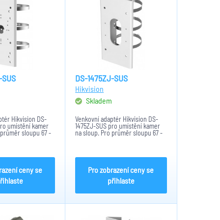
-SUS
DS-1475ZJ-SUS
Hikvision
m
Skladem
tér Hikvision DS-
Venkovní adaptér Hikvision DS-
ro umístění kamer
1475ZJ-SUS pro umístění kamer
 průměr sloupu 67 -
na sloup. Pro průměr sloupu 67 -
vá ocel, bílé
127mm. Tento model je v bílém
x. nosností 10kg při
provedení s maximální nosností
osti 1,480kg.
10kg při vlastní hmotnosti 1,205kg.
éru jsou...
Rozměry adaptéru...
razení ceny se
Pro zobrazení ceny se
řihlaste
přihlaste