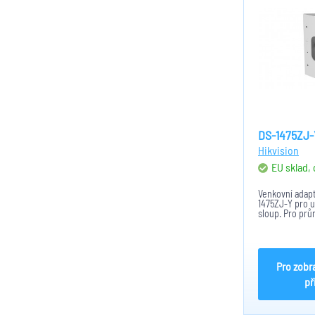
DS-1475ZJ-
Hikvision
EU sklad,
Venkovní adapt
1475ZJ-Y pro 
sloup. Pro prů
127mm. Pro py
2CD5AxxG0-IZ(H
2CD7526G0-IZ(
je v bílém prov
Pro zobr
př