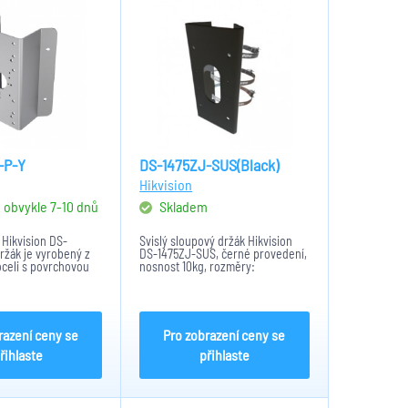
-P-Y
DS-1475ZJ-SUS(Black)
Hikvision
, obvykle 7-10 dnů
Skladem
Hikvision DS-
Svislý sloupový držák Hikvision
ržák je vyrobený z
DS-1475ZJ-SUS, černé provedení,
celi s povrchovou
nosnost 10kg, rozměry:
a držáku je
250x127x46mm, materiál:
á. Držák rozšiřuje
nerezová ocel
amer. Při venkovním
otřebí použít...
razení ceny se
Pro zobrazení ceny se
řihlaste
přihlaste