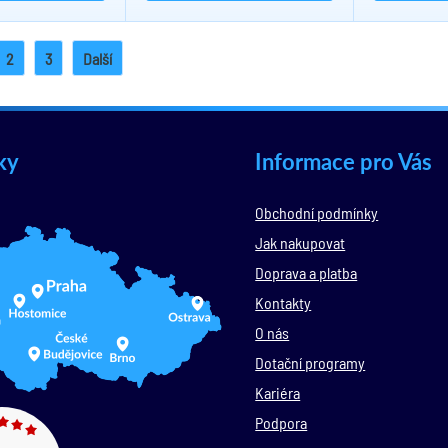
2
3
Další
ky
Informace pro Vás
Obchodní podmínky
Jak nakupovat
Doprava a platba
Kontakty
O nás
Dotační programy
Kariéra
Podpora