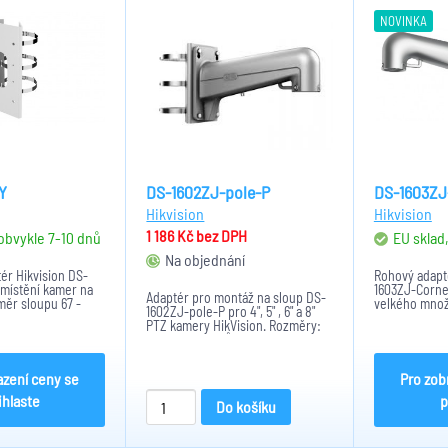
NOVINKA
Y
DS-1602ZJ-pole-P
DS-1603ZJ
Hikvision
Hikvision
1 186 Kč
bez DPH
 obvykle 7-10 dnů
EU sklad
Na objednání
ér Hikvision DS-
Rohový adapt
umístění kamer na
1603ZJ-Corne
Adaptér pro montáž na sloup DS-
měr sloupu 67 -
velkého množ
1602ZJ-pole-P pro 4", 5" , 6" a 8"
 kamer - DS-
na roh budovy
PTZ kamery HikVision. Rozměry:
)SY, iDS-
vyroben z kva
117x194x310, Průměr sloupu 67-
H)SY. Tento model
a hliníku. Ten
127mm. Barva: Hikvision šedá.
edení s maximální...
stříbrném pro
Materiál: Hliníková slitina.
azení ceny se
Pro zob
ihlaste
p
Do košíku