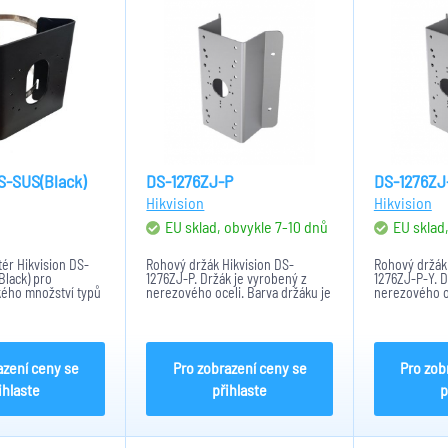
S-SUS(Black)
DS-1276ZJ-P
DS-1276ZJ
Hikvision
Hikvision
EU sklad, obvykle 7-10 dnů
EU sklad
tér Hikvision DS-
Rohový držák Hikvision DS-
Rohový držák 
lack) pro
1276ZJ-P. Držák je vyrobený z
1276ZJ-P-Y. D
kého množství typů
nerezového oceli. Barva držáku je
nerezového o
ogových a
platinově šedá. Držák rozšiřuje
úpravou. Barv
er na sloup. Černé
zorné pole kamer. Při venkovním
platinově šed
ximální nosností
použití je zapotřebí použít
zorné pole k
í hmotnosti 0...
voděodolnou těsnící gumu....
použití je zap
azení ceny se
Pro zobrazení ceny se
Pro zob
ihlaste
přihlaste
p