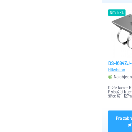
NOVINKA
DS-1684ZJ-
Hikvision
Na objedn
Držák kamer H
P sloužící k uc
šířce 67 - 127m
nerezové oceli 
povrchovým ná
platinově šedá
je přibližně 130
Pro zobr
př