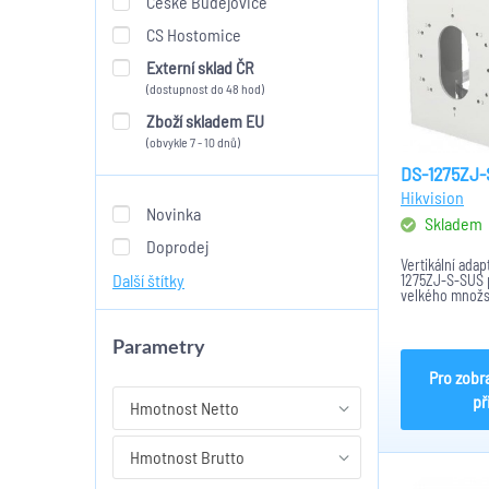
České Budějovice
CS Hostomice
Externí sklad ČR
(dostupnost do 48 hod)
Zboží skladem EU
(obvykle 7 - 10 dnů)
DS-1275ZJ-
Hikvision
Novinka
Skladem
Doprodej
Vertikální adap
Další štítky
1275ZJ-S-SUS 
velkého množst
analogových a
na sloup. Bílé
maximální nosn
Parametry
vlastní hmotnos
Pro zobr
př
Hmotnost Netto
Hmotnost Brutto