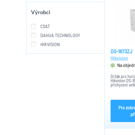
Výrobci
CSAT
DAHUA TECHNOLOGY
HIKVISION
DS-1673ZJ
Hikvision
Na objed
Držák pro hori
Hikvision DS-1
přichycení vel
PTZ a IP kamer
provedení s ma
20kg při vlastn
Rozměry adapté
Pro zobr
př