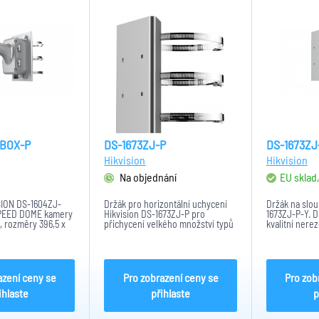
-BOX-P
DS-1673ZJ-P
DS-1673ZJ
Hikvision
Hikvision
Na objednání
EU sklad
SION DS-1604ZJ-
Držák pro horizontální uchycení
Držák na slou
SPEED DOME kamery
Hikvision DS-1673ZJ-P pro
1673ZJ-P-Y. D
á, rozměry 396,5 x
přichycení velkého množství typů
kvalitní nere
váha: 3230g
PTZ kamer na vodorovnou trubku.
držáku je pla
Držák je vyroben z kvalitní
jsou: 67 - 12
nerezové oceli. Tento model je v
je 1060 g.
šedém provedení s...
azení ceny se
Pro zobrazení ceny se
Pro zob
ihlaste
přihlaste
p