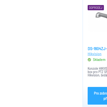
DOPRODEJ
DS-1604ZJ
Hikvision
Skladem
Konzole HIKVI
box pro PTZ 
Hikvision, šed
209 x 310mm, 
Pro zobr
př