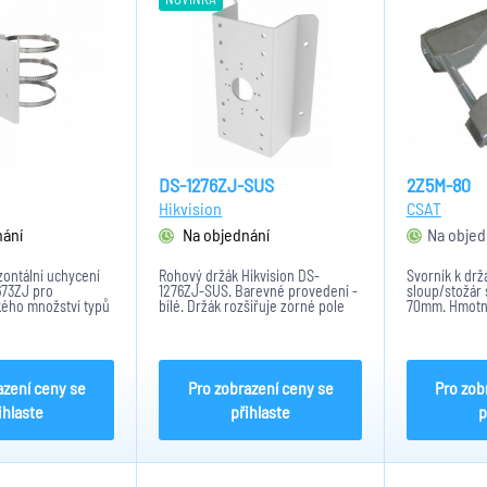
DS-1276ZJ-SUS
2Z5M-80
Hikvision
CSAT
nání
Na objednání
Na objed
zontální uchycení
Rohový držák Hikvision DS-
Svorník k dr
673ZJ pro
1276ZJ-SUS. Barevné provedení -
sloup/stožár
kého množství typů
bílé. Držák rozšiřuje zorné pole
70mm. Hmotno
 na sloup.V bílem
kamer. Při venkovním použití je
Svorník je ko
ximální nosností
zapotřebí použít voděodolnou
HIK120 a HIK1
í hmotnosti 1,06kg.
těsnící gumu. Maximální nosnost
ru...
držáku činí 10 Kg při...
azení ceny se
Pro zobrazení ceny se
Pro zob
ihlaste
přihlaste
p