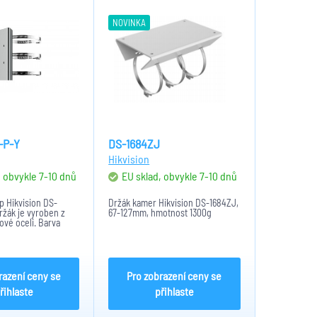
NOVINKA
-P-Y
DS-1684ZJ
Hikvision
, obvykle 7-10 dnů
EU sklad, obvykle 7-10 dnů
p Hikvision DS-
Držák kamer Hikvision DS-1684ZJ,
ržák je vyroben z
67-127mm, hmotnost 1300g
zové oceli. Barva
tinově šedá. Rozměry
7 × 194 mm. Hmotnost
razení ceny se
Pro zobrazení ceny se
řihlaste
přihlaste