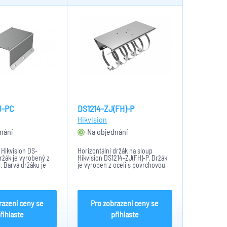
J-PC
DS1214-ZJ(FH)-P
Hikvision
nání
Na objednání
Hikvision DS-
Horizontální držák na sloup
ržák je vyrobený z
Hikvision DS1214-ZJ(FH)-P. Držák
i. Barva držáku je
je vyroben z oceli s povrchovou
á. Držák rozšiřuje
úpravou šedé barvy. Maximální
amer. Při venkovním
nosnost držáku je 6Kg. Držák váží
otřebí použít
1,36Kg a má rozměry: 122,6 mm x
ěsnící gumu....
330 mm x 46 mm....
razení ceny se
Pro zobrazení ceny se
řihlaste
přihlaste