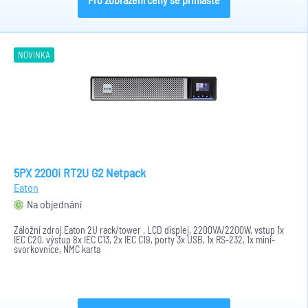
NOVINKA
5PX 2200i RT2U G2 Netpack
Eaton
Na objednání
Záložní zdroj Eaton 2U rack/tower , LCD displej, 2200VA/2200W, vstup 1x
IEC C20, výstup 8x IEC C13, 2x IEC C19, porty 3x USB, 1x RS-232, 1x mini-
svorkovnice, NMC karta