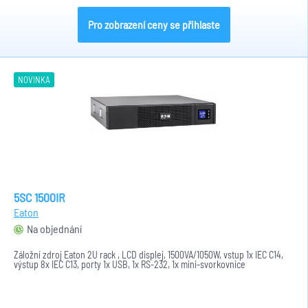
Pro zobrazení ceny se přihlaste
NOVINKA
5SC 1500IR
Eaton
Na objednání
Záložní zdroj Eaton 2U rack , LCD displej, 1500VA/1050W, vstup 1x IEC C14,
výstup 8x IEC C13, porty 1x USB, 1x RS-232, 1x mini-svorkovnice