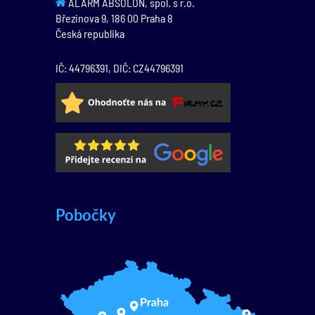
ALARM ABSOLON, spol. s r.o.
Březinova 9,
186 00
Praha 8
Česká republika
IČ: 44796391, DIČ: CZ44796391
Pobočky