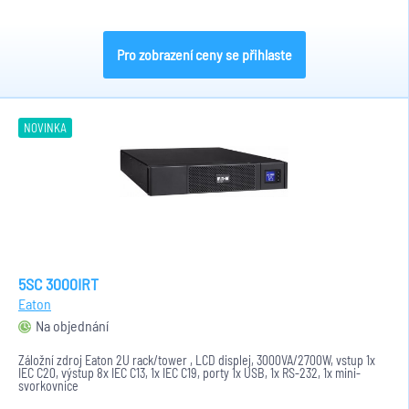
Pro zobrazení ceny se přihlaste
NOVINKA
5SC 3000IRT
Eaton
Na objednání
Záložní zdroj Eaton 2U rack/tower , LCD displej, 3000VA/2700W, vstup 1x
IEC C20, výstup 8x IEC C13, 1x IEC C19, porty 1x USB, 1x RS-232, 1x mini-
svorkovnice