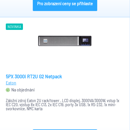
Pro zobrazení ceny se přihlaste
NOVINKA
5PX 3000i RT2U G2 Netpack
Eaton
Na objednání
Záložní zdroj Eaton 2U rack/tower , LCD displej, 3000VA/3000W, vstup 1x
IEC C20, výstup 8x IEC C13, 2x IEC C19, porty 3x USB, 1x RS-232, 1x mini-
svorkovnice, NMC karta