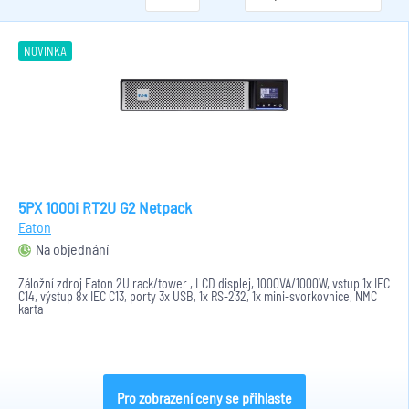
NOVINKA
5PX 1000i RT2U G2 Netpack
Eaton
Na objednání
Záložní zdroj Eaton 2U rack/tower , LCD displej, 1000VA/1000W, vstup 1x IEC
C14, výstup 8x IEC C13, porty 3x USB, 1x RS-232, 1x mini-svorkovnice, NMC
karta
Pro zobrazení ceny se přihlaste