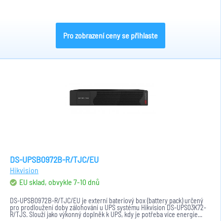
Pro zobrazení ceny se přihlaste
DS-UPSB0972B-R/TJC/EU
Hikvision
EU sklad, obvykle 7-10 dnů
DS-UPSB0972B-R/TJC/EU je externí bateriový box (battery pack) určený
pro prodloužení doby zálohování u UPS systému Hikvision DS-UPS03K72-
R/TJS. Slouží jako výkonný doplněk k UPS, kdy je potřeba více energie...