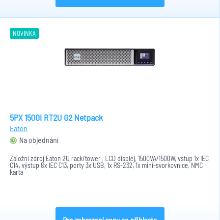
NOVINKA
5PX 1500i RT2U G2 Netpack
Eaton
Na objednání
Záložní zdroj Eaton 2U rack/tower , LCD displej, 1500VA/1500W, vstup 1x IEC
C14, výstup 8x IEC C13, porty 3x USB, 1x RS-232, 1x mini-svorkovnice, NMC
karta
Pro zobrazení ceny se přihlaste