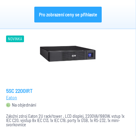
Pro zobrazení ceny se přihlaste
NOVINKA
5SC 2200IRT
Eaton
Na objednání
Záložní zdroj Eaton 2U rack/tower , LCD displej, 2200VA/1980W, vstup 1x
IEC C20, výstup 8x IEC C13, 1x IEC C19, porty 1x USB, 1x RS-232, 1x mini-
svorkovnice