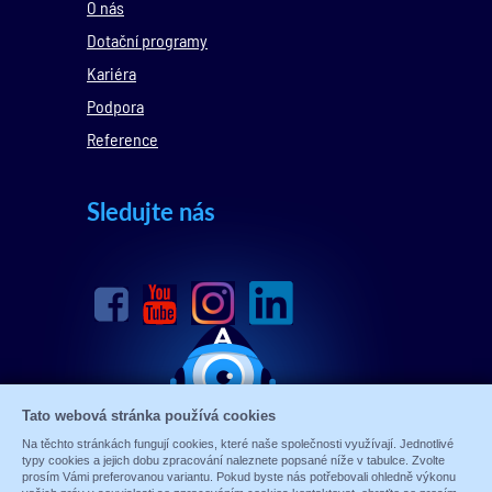
O nás
Dotační programy
Kariéra
Podpora
Reference
Sledujte nás
Tato webová stránka používá cookies
Na těchto stránkách fungují cookies, které naše společnosti využívají. Jednotlivé
typy cookies a jejich dobu zpracování naleznete popsané níže v tabulce. Zvolte
prosím Vámi preferovanou variantu. Pokud byste nás potřebovali ohledně výkonu