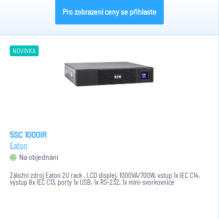
Pro zobrazení ceny se přihlaste
NOVINKA
5SC 1000IR
Eaton
Na objednání
Záložní zdroj Eaton 2U rack , LCD displej, 1000VA/700W, vstup 1x IEC C14,
výstup 8x IEC C13, porty 1x USB, 1x RS-232, 1x mini-svorkovnice