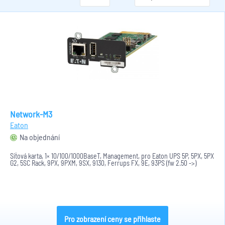
Network-M3
Eaton
Na objednání
Síťová karta, 1× 10/100/1000BaseT, Management, pro Eaton UPS 5P, 5PX, 5PX
G2, 5SC Rack, 9PX, 9PXM, 9SX, 9130, Ferrups FX, 9E, 93PS (fw 2.50 ->)
Pro zobrazení ceny se přihlaste