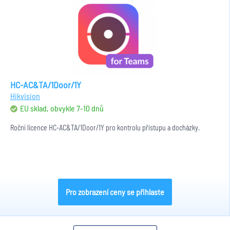
HC-AC&TA/1Door/1Y
Hikvision
EU sklad, obvykle 7-10 dnů
Roční licence HC-AC&TA/1Door/1Y pro kontrolu přístupu a docházky.
Pro zobrazení ceny se přihlaste