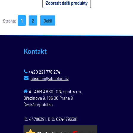
Zobrazit další produkty
Strana:
1
2
Další
Kontakt
+420 221 778 274
absolon@absolon.cz
ALARM ABSOLON, spol. s r.o.
Březinova 9,
186 00
Praha 8
Česká republika
IČ: 44796391, DIČ: CZ44796391