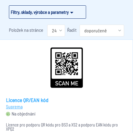
Filtry, sklady, výrobce a parametry
Položek na stránce
Řadit
Licence QR/EAN kód
Suprema
Na objednání
Licence pro podporu QR kódu pro BS3 a XS2 a podporu EAN kódu pro
XPQ2