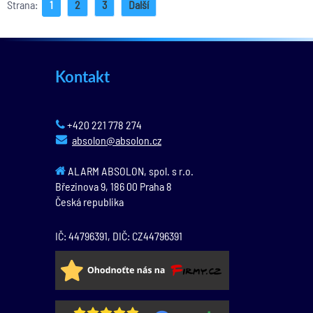
Strana:
1
2
3
Další
Kontakt
+420 221 778 274
absolon@absolon.cz
ALARM ABSOLON, spol. s r.o.
Březinova 9,
186 00
Praha 8
Česká republika
IČ: 44796391, DIČ: CZ44796391