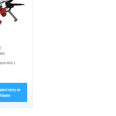
s
ání
zek klíčů s
azení ceny se
ihlaste