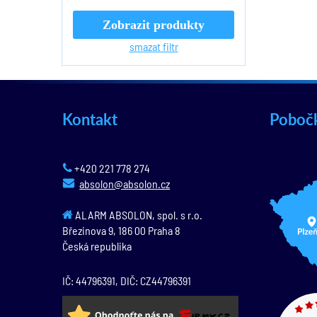
Zobrazit produkty
smazat filtr
Kontakt
Poboč
+420 221 778 274
absolon@absolon.cz
ALARM ABSOLON, spol. s r.o.
Březinova 9,
186 00
Praha 8
Česká republika
IČ: 44796391, DIČ: CZ44796391