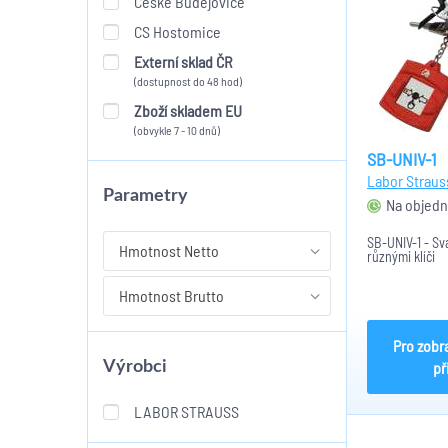
České Budějovice
CS Hostomice
Externí sklad ČR
(dostupnost do 48 hod)
Zboží skladem EU
(obvykle 7 - 10 dnů)
SB-UNIV-1
Labor Straus
Parametry
Na objedn
SB-UNIV-1 - Sva
Hmotnost Netto
různými klíči
Hmotnost Brutto
Pro zobr
Výrobci
př
LABOR STRAUSS