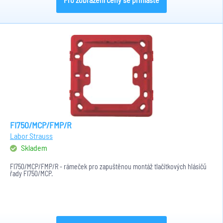
FI750/MCP/FMP/R
Labor Strauss
Skladem
FI750/MCP/FMP/R - rámeček pro zapuštěnou montáž tlačítkových hlásičů
řady FI750/MCP.