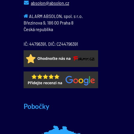
absolon@absolon.cz
ALARM ABSOLON, spol. s r.o.
Březinova 9,
186 00
Praha 8
Česká republika
IČ: 44796391, DIČ: CZ44796391
Pobočky