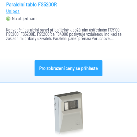
Paralelní tablo FS5200R
Unipos
Na objednání
Konvenční paralelní panel připojitelný k požárním ústřednám FS5100,
FS5200, FS5200E, FS5200R a FS4000 poskytuje vzdálenou indikaci se
základními příkazy uživateli. Paralelní panel přenáší Poruchové,...
Pro zobrazení ceny se přihlaste