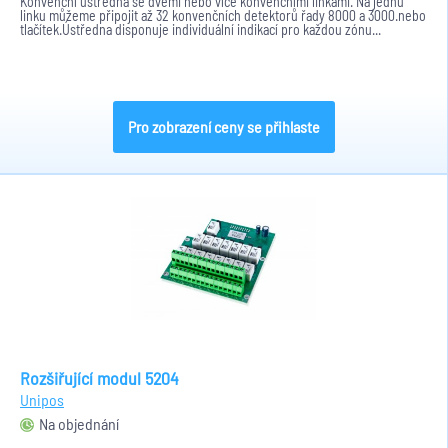
Konvenční ústředna se dvěmi nebo více konvenčními linkami. Na jednu
linku můžeme připojit až 32 konvenčních detektorů řady 8000 a 3000.nebo
tlačítek.Ústředna disponuje individuální indikací pro každou zónu...
Pro zobrazení ceny se přihlaste
Rozšiřující modul 5204
Unipos
Na objednání