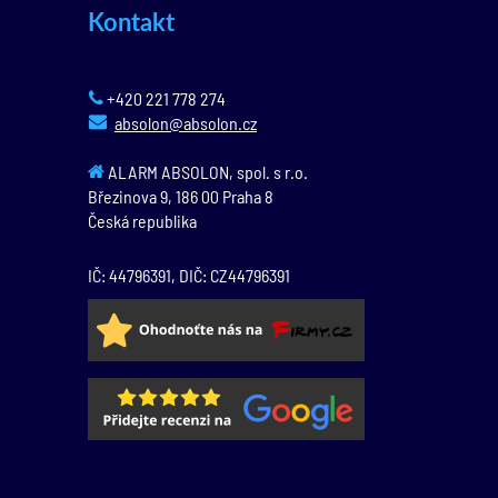
Kontakt
+420 221 778 274
absolon@absolon.cz
ALARM ABSOLON, spol. s r.o.
Březinova 9,
186 00
Praha 8
Česká republika
IČ: 44796391, DIČ: CZ44796391