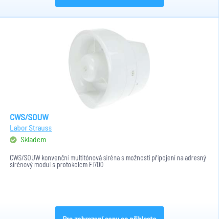
CWS/SOUW
Labor Strauss
Skladem
CWS/SOUW konvenční multitónová siréna s možností připojení na adresný
sirénový modul s protokolem FI700
Pro zobrazení ceny se přihlaste