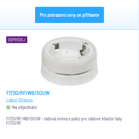
Pro zobrazení ceny se přihlaste
DOPRODEJ
FI720/RF/WB/SOUW
Labor Strauss
Na objednání
FI720/RF/WB/SOUW - rádiová siréna s paticí pro rádiové hlásiče řady
FI720/RF