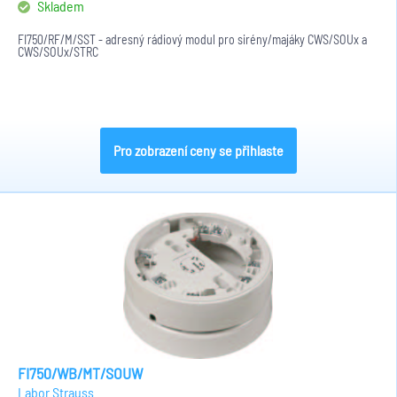
Skladem
FI750/RF/M/SST - adresný rádiový modul pro sirény/majáky CWS/SOUx a
CWS/SOUx/STRC
Pro zobrazení ceny se přihlaste
FI750/WB/MT/SOUW
Labor Strauss