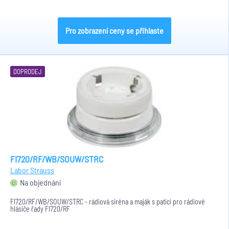
Pro zobrazení ceny se přihlaste
DOPRODEJ
FI720/RF/WB/SOUW/STRC
Labor Strauss
Na objednání
FI720/RF/WB/SOUW/STRC - rádiová siréna a maják s paticí pro rádiové
hlásiče řady FI720/RF