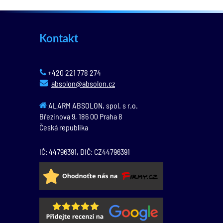
Kontakt
+420 221 778 274
absolon@absolon.cz
ALARM ABSOLON, spol. s r.o.
Březinova 9,
186 00
Praha 8
Česká republika
IČ: 44796391, DIČ: CZ44796391